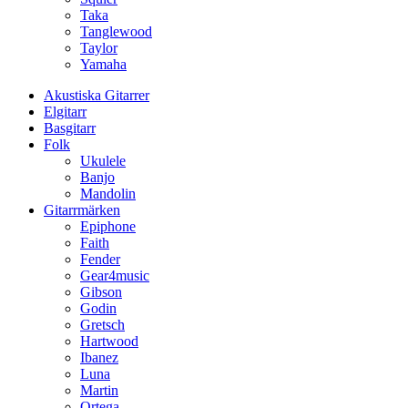
Taka
Tanglewood
Taylor
Yamaha
Akustiska Gitarrer
Elgitarr
Basgitarr
Folk
Ukulele
Banjo
Mandolin
Gitarrmärken
Epiphone
Faith
Fender
Gear4music
Gibson
Godin
Gretsch
Hartwood
Ibanez
Luna
Martin
Ortega