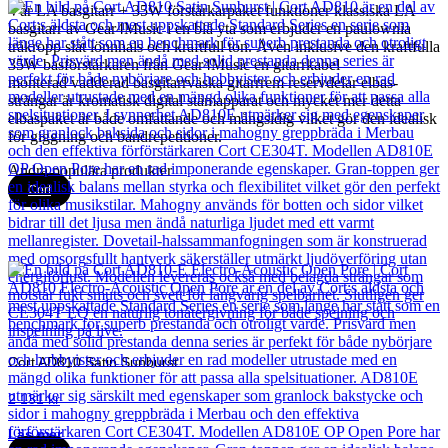
Vår LA basgitarr + 35W förstärkarpaket funktioner klassiska LA
basgitarr av Gear4Music i en blå yta som erbjuder en paulownia
träkropp slät lönnhals och kraftfull ton. Även inklusive den kraftfulla
35W basförstärkaren från Gear4Music en gitarrkabel
monterad vadderad basgitarrväska gitarrrem reservdelar elbas-
strängar är kromatisk digital stämapparat och mycket mer detta
elbaspaket är både omfattande och mångsidig vilket gör den idealisk
för giggning och bandrepetitioner.
Andra populära produkter
Cort
Cort AD810 Satin Sunburst
2 131
kr
Läs mer