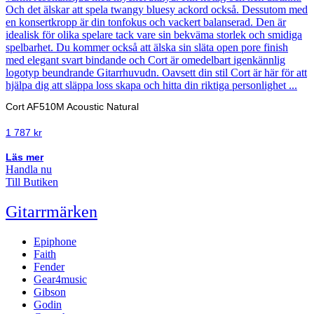
Cort AF510M Acoustic Natural
1 787
kr
Läs mer
Handla nu
Till Butiken
Gitarrmärken
Epiphone
Faith
Fender
Gear4music
Gibson
Godin