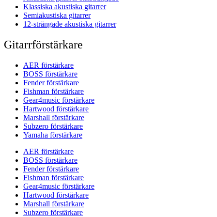
Klassiska akustiska gitarrer
Semiakustiska gitarrer
12-strängade akustiska gitarrer
Gitarrförstärkare
AER förstärkare
BOSS förstärkare
Fender förstärkare
Fishman förstärkare
Gear4music förstärkare
Hartwood förstärkare
Marshall förstärkare
Subzero förstärkare
Yamaha förstärkare
AER förstärkare
BOSS förstärkare
Fender förstärkare
Fishman förstärkare
Gear4music förstärkare
Hartwood förstärkare
Marshall förstärkare
Subzero förstärkare