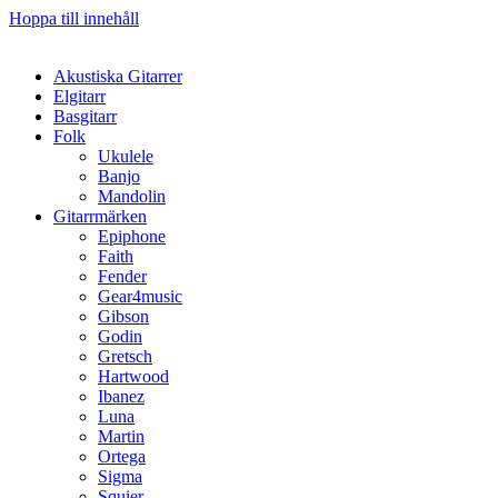
Hoppa till innehåll
Akustiska Gitarrer
Elgitarr
Basgitarr
Folk
Ukulele
Banjo
Mandolin
Gitarrmärken
Epiphone
Faith
Fender
Gear4music
Gibson
Godin
Gretsch
Hartwood
Ibanez
Luna
Martin
Ortega
Sigma
Squier