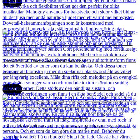
Cort
Cort AD810-E Electro-Acoustic Open Pore
2 989
kr
Läs mer
Cort
Cort Core GA All Blackwood Open Pore Light Burst - Nearly New
5 891
kr