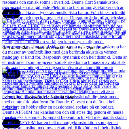
Läs mer
Cort
Cort Jade Classic Electro Acoustic Pastel Pink Open Pore
3 132
kr
Läs mer
Cort
Cort L100C Luce Acoustic Natural Satin
2 846
kr
Läs mer
Cort