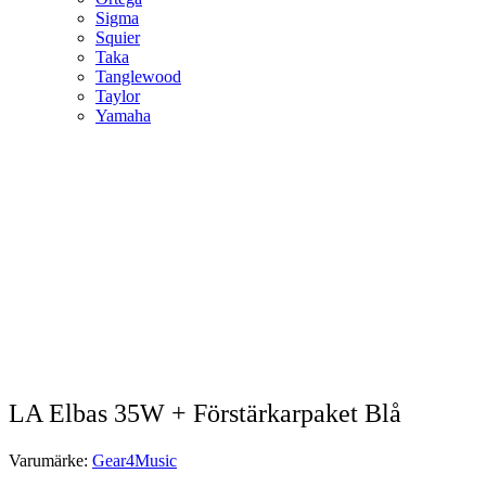
Sigma
Squier
Taka
Tanglewood
Taylor
Yamaha
LA Elbas 35W + Förstärkarpaket Blå
Varumärke:
Gear4Music