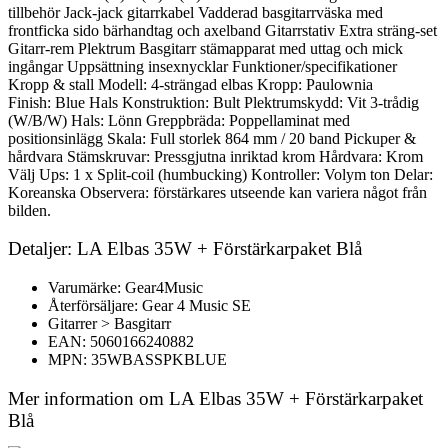
tillbehör Jack-jack gitarrkabel Vadderad basgitarrväska med
frontficka sido bärhandtag och axelband Gitarrstativ Extra sträng-set
Gitarr-rem Plektrum Basgitarr stämapparat med uttag och mick
ingångar Uppsättning insexnycklar Funktioner/specifikationer
Kropp & stall Modell: 4-strängad elbas Kropp: Paulownia
Finish: Blue Hals Konstruktion: Bult Plektrumskydd: Vit 3-trådig
(W/B/W) Hals: Lönn Greppbräda: Poppellaminat med
positionsinlägg Skala: Full storlek 864 mm / 20 band Pickuper &
hårdvara Stämskruvar: Pressgjutna inriktad krom Hårdvara: Krom
Välj Ups: 1 x Split-coil (humbucking) Kontroller: Volym ton Delar:
Koreanska Observera: förstärkares utseende kan variera något från
bilden.
Detaljer: LA Elbas 35W + Förstärkarpaket Blå
Varumärke: Gear4Music
Återförsäljare: Gear 4 Music SE
Gitarrer > Basgitarr
EAN: 5060166240882
MPN: 35WBASSPKBLUE
Mer information om LA Elbas 35W + Förstärkarpaket
Blå