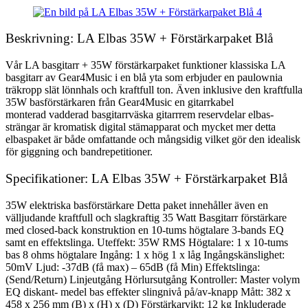
Beskrivning: LA Elbas 35W + Förstärkarpaket Blå
Vår LA basgitarr + 35W förstärkarpaket funktioner klassiska LA
basgitarr av Gear4Music i en blå yta som erbjuder en paulownia
träkropp slät lönnhals och kraftfull ton. Även inklusive den kraftfulla
35W basförstärkaren från Gear4Music en gitarrkabel
monterad vadderad basgitarrväska gitarrrem reservdelar elbas-
strängar är kromatisk digital stämapparat och mycket mer detta
elbaspaket är både omfattande och mångsidig vilket gör den idealisk
för giggning och bandrepetitioner.
Specifikationer: LA Elbas 35W + Förstärkarpaket Blå
35W elektriska basförstärkare Detta paket innehåller även en
välljudande kraftfull och slagkraftig 35 Watt Basgitarr förstärkare
med closed-back konstruktion en 10-tums högtalare 3-bands EQ
samt en effektslinga. Uteffekt: 35W RMS Högtalare: 1 x 10-tums
bas 8 ohms högtalare Ingång: 1 x hög 1 x låg Ingångskänslighet:
50mV Ljud: -37dB (få max) – 65dB (få Min) Effektslinga:
(Send/Return) Linjeutgång Hörlursutgång Kontroller: Master volym
EQ diskant- medel bas effekter slingnivå på/av-knapp Mått: 382 x
458 x 256 mm (B) x (H) x (D) Förstärkarvikt: 12 kg Inkluderade