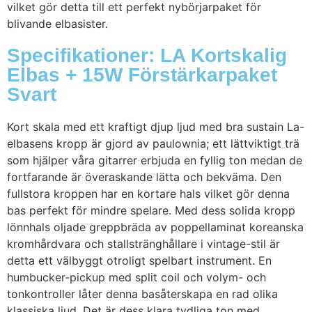
vilket gör detta till ett perfekt nybörjarpaket för
blivande elbasister.
Specifikationer: LA Kortskalig
Elbas + 15W Förstärkarpaket
Svart
Kort skala med ett kraftigt djup ljud med bra sustain La-
elbasens kropp är gjord av paulownia; ett lättviktigt trä
som hjälper våra gitarrer erbjuda en fyllig ton medan de
fortfarande är överaskande lätta och bekväma. Den
fullstora kroppen har en kortare hals vilket gör denna
bas perfekt för mindre spelare. Med dess solida kropp
lönnhals oljade greppbräda av poppellaminat koreanska
kromhårdvara och stallstränghållare i vintage-stil är
detta ett välbyggt otroligt spelbart instrument. En
humbucker-pickup med split coil och volym- och
tonkontroller låter denna basåterskapa en rad olika
klassiska ljud. Det är dess klara tydliga ton med