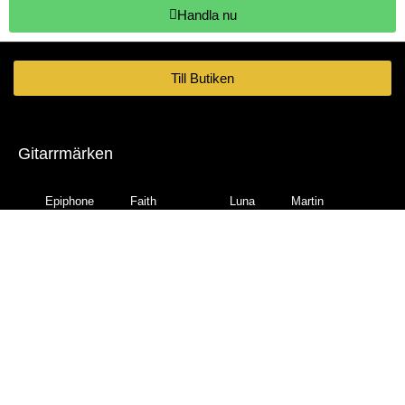
Handla nu
Till Butiken
Gitarrmärken
Epiphone
Faith
Luna
Martin
Fender
Ortega
Sigma
Gear4music
Squier
Taka
Gibson
Godin
Tanglewood
Taylor
Gretsch
Hartwood
Yamaha
Ibanez
Gitarrtyper