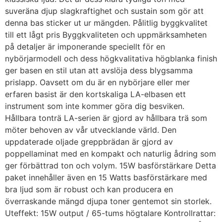
suveräna djup slagkraftighet och sustain som gör att
denna bas sticker ut ur mängden. Pålitlig byggkvalitet
till ett lågt pris Byggkvaliteten och uppmärksamheten
på detaljer är imponerande speciellt för en
nybörjarmodell och dess högkvalitativa högblanka finish
ger basen en stil utan att avslöja dess blygsamma
prislapp. Oavsett om du är en nybörjare eller mer
erfaren basist är den kortskaliga LA-elbasen ett
instrument som inte kommer göra dig besviken.
Hållbara tonträ LA-serien är gjord av hållbara trä som
möter behoven av vår utvecklande värld. Den
uppdaterade oljade greppbrädan är gjord av
poppellaminat med en kompakt och naturlig ådring som
ger förbättrad ton och volym. 15W basförstärkare Detta
paket innehåller även en 15 Watts basförstärkare med
bra ljud som är robust och kan producera en
överraskande mängd djupa toner gentemot sin storlek.
Uteffekt: 15W output / 65-tums högtalare Kontrollrattar: