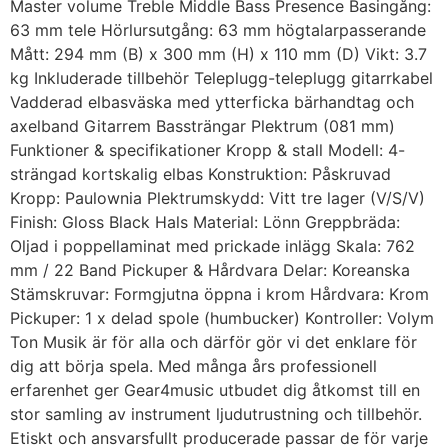
Master volume Treble Middle Bass Presence Basingång:
63 mm tele Hörlursutgång: 63 mm högtalarpasserande
Mått: 294 mm (B) x 300 mm (H) x 110 mm (D) Vikt: 3.7
kg Inkluderade tillbehör Teleplugg-teleplugg gitarrkabel
Vadderad elbasväska med ytterficka bärhandtag och
axelband Gitarrem Bassträngar Plektrum (081 mm)
Funktioner & specifikationer Kropp & stall Modell: 4-
strängad kortskalig elbas Konstruktion: Påskruvad
Kropp: Paulownia Plektrumskydd: Vitt tre lager (V/S/V)
Finish: Gloss Black Hals Material: Lönn Greppbräda:
Oljad i poppellaminat med prickade inlägg Skala: 762
mm / 22 Band Pickuper & Hårdvara Delar: Koreanska
Stämskruvar: Formgjutna öppna i krom Hårdvara: Krom
Pickuper: 1 x delad spole (humbucker) Kontroller: Volym
Ton Musik är för alla och därför gör vi det enklare för
dig att börja spela. Med många års professionell
erfarenhet ger Gear4music utbudet dig åtkomst till en
stor samling av instrument ljudutrustning och tillbehör.
Etiskt och ansvarsfullt producerade passar de för varje