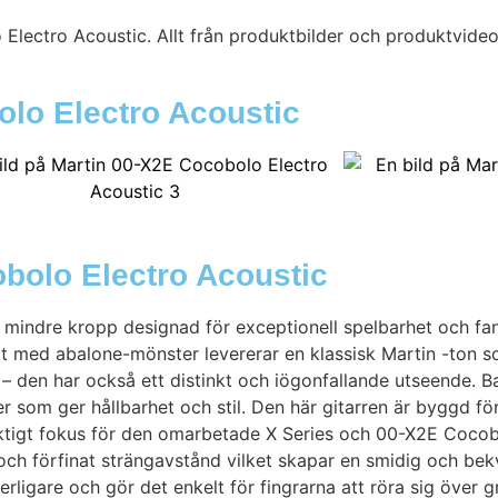
lectro Acoustic. Allt från produktbilder och produktvideos 
olo Electro Acoustic
bolo Electro Acoustic
mindre kropp designad för exceptionell spelbarhet och fant
tt med abalone-mönster levererar en klassisk Martin -ton 
 – den har också ett distinkt och iögonfallande utseende. B
som ger hållbarhet och stil. Den här gitarren är byggd för
iktigt fokus för den omarbetade X Series och 00-X2E Cocob
ch förfinat strängavstånd vilket skapar en smidig och be
rligare och gör det enkelt för fingrarna att röra sig över