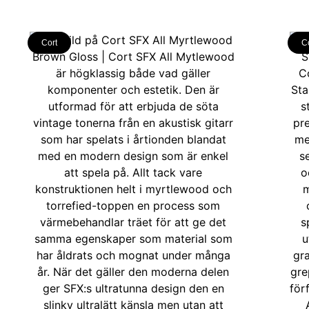
Cort
C