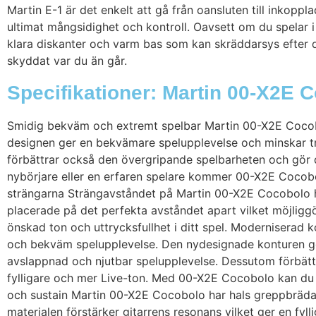
Martin E-1 är det enkelt att gå från oansluten till inkop
ultimat mångsidighet och kontroll. Oavsett om du spelar i
klara diskanter och varm bas som kan skräddarsys efter di
skyddat var du än går.
Specifikationer: Martin 00-X2E 
Smidig bekväm och extremt spelbar Martin 00-X2E Cocob
designen ger en bekvämare spelupplevelse och minskar tr
förbättrar också den övergripande spelbarheten och gör 
nybörjare eller en erfaren spelare kommer 00-X2E Cocobol
strängarna Strängavståndet på Martin 00-X2E Cocobolo har
placerade på det perfekta avståndet apart vilket möjliggö
önskad ton och uttrycksfullhet i ditt spel. Moderniserad 
och bekväm spelupplevelse. Den nydesignade konturen gör 
avslappnad och njutbar spelupplevelse. Dessutom förbättra
fylligare och mer Live-ton. Med 00-X2E Cocobolo kan du spe
och sustain Martin 00-X2E Cocobolo har hals greppbräda och
materialen förstärker gitarrens resonans vilket ger en fyl