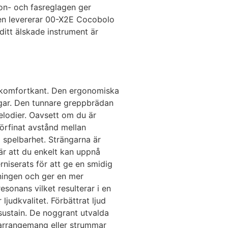
ton- och fasreglagen ger
scen levererar 00-X2E Cocobolo
ditt älskade instrument är
 komfortkant. Den ergonomiska
ngar. Den tunnare greppbrädan
elodier. Oavsett om du är
örfinat avstånd mellan
 spelbarhet. Strängarna är
är att du enkelt kan uppnå
niserats för att ge en smidig
nningen och ger en mer
sonans vilket resulterar i en
judkvalitet. Förbättrat ljud
 sustain. De noggrant utvalda
e-arrangemang eller strummar