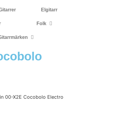
itarrer
Elgitarr
r
Folk
Gitarrmärken
ocobolo
in 00-X2E Cocobolo Electro