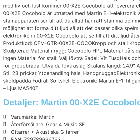
med liv och lust kommer 00-X2E Cocobolo att leverera ett
00-X2E Cocobolo är utrustad med Martin E-1-elektronik so
stämapparaten ser till att du alltid har rätt stämma och m
möjlighet att forma ditt ljud så att det passar olika spelm
elektroniken i 00-X2E Cocobolo att se till att ditt ljud åt
Produktkod: CFM-GTR-00X2E-COCOKropp och stall Kroppsst
Skulpterad Material i rygg: Cocobolo HPL Material på si
Ingen Material för stall: Välj lövträ Sadel: Vit TusqHals o
för greppbräda: Utvalda lövträslag Skalans längd: 24.9″ A
Stil 28 prickar Ytbehandling hals: HandgnuggadElektron
sköldpadda Fodral: Softshell Elektronik: Martin E-1 Tillg
– Ljus MA540T
Detaljer: Martin 00-X2E Cocobol
Varumärke: Martin
Återförsäljare: Gear 4 Music SE
Gitarrer > Akustiska Gitarrer
EAN: 729789666763