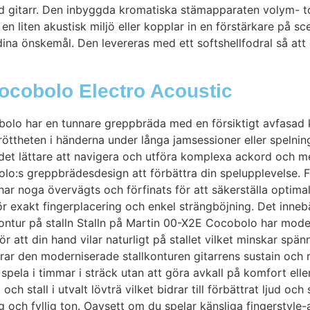
plad gitarr. Den inbyggda kromatiska stämapparaten volym- 
 en liten akustisk miljö eller kopplar in en förstärkare på 
na önskemål. Den levereras med ett softshellfodral så att 
Cocobolo Electro Acoustic
olo har en tunnare greppbräda med en försiktigt avfasad
öttheten i händerna under långa jamsessioner eller spelni
det lättare att navigera och utföra komplexa ackord och m
o:s greppbrädesdesign att förbättra din spelupplevelse. F
 noga övervägts och förfinats för att säkerställa optimal
r exakt fingerplacering och enkel strängböjning. Det inneb
kontur på stalln Stalln på Martin 00-X2E Cocobolo har moder
att din hand vilar naturligt på stallet vilket minskar spä
r den moderniserade stallkonturen gitarrens sustain och re
la i timmar i sträck utan att göra avkall på komfort eller l
 stall i utvalt lövträ vilket bidrar till förbättrat ljud och
lig och fyllig ton. Oavsett om du spelar känsliga fingerstyl