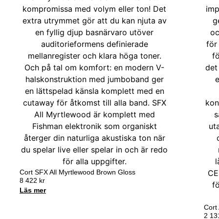
Cort SFX All Myrtlewood Brown Gloss
8 422
kr
Läs mer
Cort
2 1