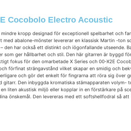
2E Cocobolo Electro Acoustic
mindre kropp designad för exceptionell spelbarhet och fant
tt med abalone-mönster levererar en klassisk Martin -ton 
 – den har också ett distinkt och iögonfallande utseende. B
som ger hållbarhet och stil. Den här gitarren är byggd för
iktigt fokus för den omarbetade X Series och 00-X2E Cocob
ch förfinat strängavstånd vilket skapar en smidig och be
rligare och gör det enkelt för fingrarna att röra sig över
plad gitarr. Den inbyggda kromatiska stämapparaten volym- 
 en liten akustisk miljö eller kopplar in en förstärkare på 
na önskemål. Den levereras med ett softshellfodral så att 