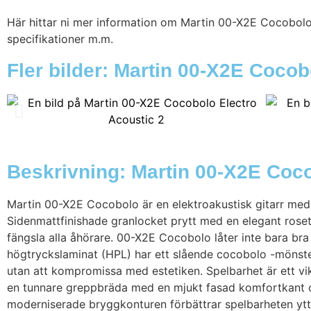
Här hittar ni mer information om Martin 00-X2E Cocobolo E
specifikationer m.m.
Fler bilder: Martin 00-X2E Cocob
Beskrivning: Martin 00-X2E Coco
Martin 00-X2E Cocobolo är en elektroakustisk gitarr med 
Sidenmattfinishade granlocket prytt med en elegant rose
fängsla alla åhörare. 00-X2E Cocobolo låter inte bara bra
högtryckslaminat (HPL) har ett slående cocobolo -mönster 
utan att kompromissa med estetiken. Spelbarhet är ett v
en tunnare greppbräda med en mjukt fasad komfortkant o
moderniserade bryggkonturen förbättrar spelbarheten ytte