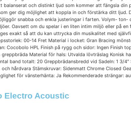
 balanserat och distinkt ljud som kommer att fängsla din pu
m ger dig möjlighet att koppla in och förstärka ditt ljud
öjliggör snabba och enkla justeringar i farten. Volym- ton-
iljöer. Oavsett om du spelar i en liten intim miljö eller på 
erges exakt så att du kan uttrycka din musikalitet med själv
orlek: 00-14 Fret Material i locket: Gran Bracing mönste
dan: Cocobolo HPL Finish på rygg och sidor: Ingen Finish t
ch greppbräda Material för hals: Utvalda lövträslag Konisk h
ntal band totalt: 20 Greppbrädansbredd vid Sadeln: 1 3/4″ 
ik och hårdvara Stämskruvar: Sidenmatt Chrome Closed Ge
änglighet för vänsterhänta: Ja Rekommenderade strängar: au
o Electro Acoustic