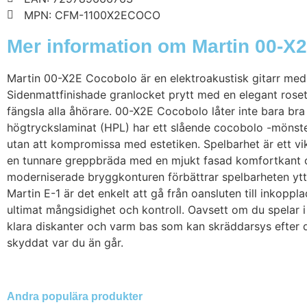
MPN: CFM-1100X2ECOCO
Mer information om Martin 00-X
Martin 00-X2E Cocobolo är en elektroakustisk gitarr med 
Sidenmattfinishade granlocket prytt med en elegant rose
fängsla alla åhörare. 00-X2E Cocobolo låter inte bara bra
högtryckslaminat (HPL) har ett slående cocobolo -mönster 
utan att kompromissa med estetiken. Spelbarhet är ett v
en tunnare greppbräda med en mjukt fasad komfortkant o
moderniserade bryggkonturen förbättrar spelbarheten ytte
Martin E-1 är det enkelt att gå från oansluten till inkop
ultimat mångsidighet och kontroll. Oavsett om du spelar i
klara diskanter och varm bas som kan skräddarsys efter di
skyddat var du än går.
Andra populära produkter