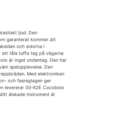
astiskt ljud. Den
som garanterat kommer att
aksidan och sidorna i
 att tåla tuffa tag på vägarna
olo är inget undantag. Den har
kväm spelupplevelse. Den
 greppbrädan. Med elektroniken
ton- och fasreglagen ger
scen levererar 00-X2E Cocobolo
ditt älskade instrument är