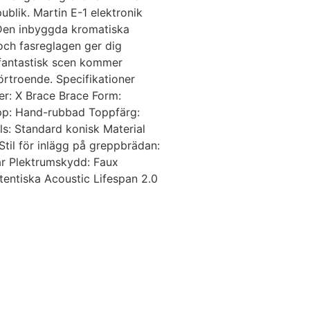
blik. Martin E-1 elektronik
. Den inbyggda kromatiska
 och fasreglagen ger dig
en fantastisk scen kommer
förtroende. Specifikationer
r: X Brace Brace Form:
opp: Hand-rubbad Toppfärg:
als: Standard konisk Material
Stil för inlägg på greppbrädan:
ar Plektrumskydd: Faux
tentiska Acoustic Lifespan 2.0