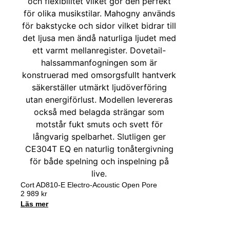
Cort AD810-E Electro-Acoustic Open Pore
2 989
kr
Läs mer