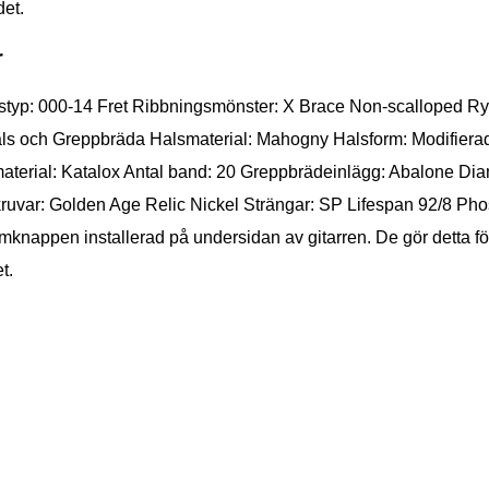
det.
r
pstyp: 000-14 Fret Ribbningsmönster: X Brace Non-scalloped Ry
 Hals och Greppbräda Halsmaterial: Mahogny Halsform: Modifiera
aterial: Katalox Antal band: 20 Greppbrädeinlägg: Abalone Di
ruvar: Golden Age Relic Nickel Strängar: SP Lifespan 92/8 P
mknappen installerad på undersidan av gitarren. De gör detta för
t.