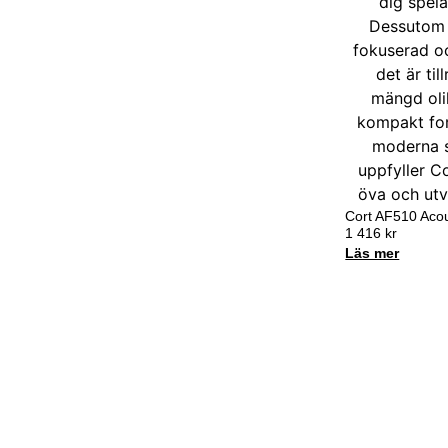
Cort AF510 Acou
1 416
kr
Läs mer