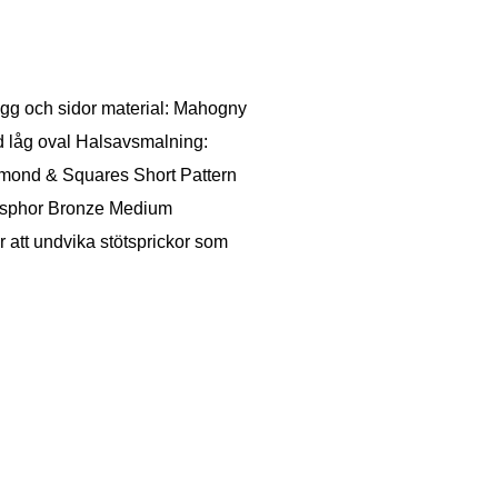
gg och sidor material: Mahogny
d låg oval Halsavsmalning:
amond & Squares Short Pattern
hosphor Bronze Medium
 att undvika stötsprickor som