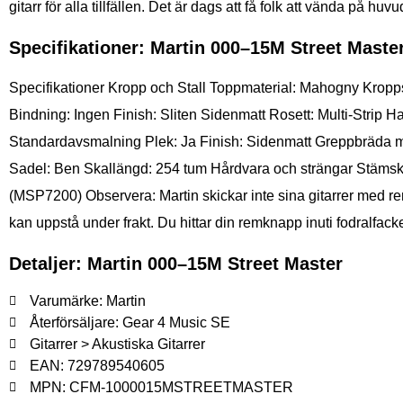
gitarr för alla tillfällen. Det är dags att få folk att vända på huvu
Specifikationer: Martin 000–15M Street Maste
Specifikationer Kropp och Stall Toppmaterial: Mahogny Krop
Bindning: Ingen Finish: Sliten Sidenmatt Rosett: Multi-Strip
Standardavsmalning Plek: Ja Finish: Sidenmatt Greppbräda m
Sadel: Ben Skallängd: 254 tum Hårdvara och strängar Stämsk
(MSP7200) Observera: Martin skickar inte sina gitarrer med re
kan uppstå under frakt. Du hittar din remknapp inuti fodralfacke
Detaljer: Martin 000–15M Street Master
Varumärke: Martin
Återförsäljare: Gear 4 Music SE
Gitarrer > Akustiska Gitarrer
EAN: 729789540605
MPN: CFM-1000015MSTREETMASTER