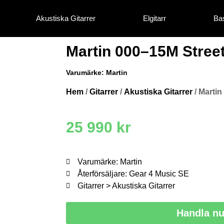
Akustiska Gitarrer
Elgitarr
Bas
Martin 000–15M Stree
Varumärke:
Martin
Hem
/
Gitarrer
/
Akustiska Gitarrer
/ Martin
25 990
kr
Varumärke: Martin
Återförsäljare: Gear 4 Music SE
Gitarrer > Akustiska Gitarrer
Handla n