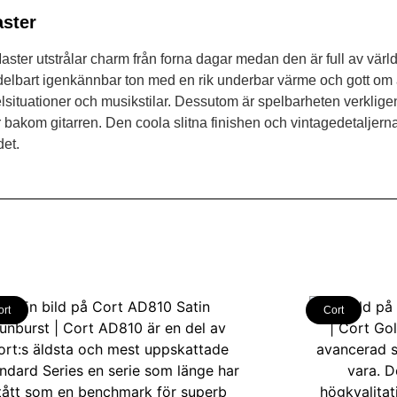
aster
Master utstrålar charm från forna dagar medan den är full av värl
elbart igenkännbar ton med en rik underbar värme och gott om a
elsituationer och musikstilar. Dessutom är spelbarheten verklige
akom gitarren. Den coola slitna finishen och vintagedetaljerna 
det.
ort
Cort