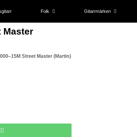
gitarr
Folk
Gitarrmärken
t Master
 000–15M Street Master (Martin)
u