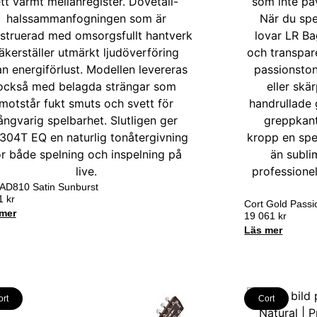
 AD810 Satin Sunburst
31
kr
Cort Gold Passi
mer
19 061
kr
Läs mer
ort
Cort