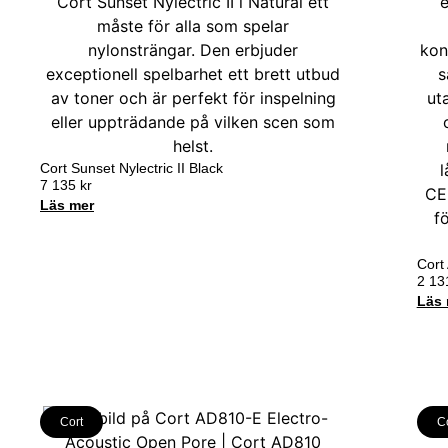
Cort Sunset Nylectric II Black
7 135
kr
Läs mer
Cort
2 1
Läs 
Cort
C