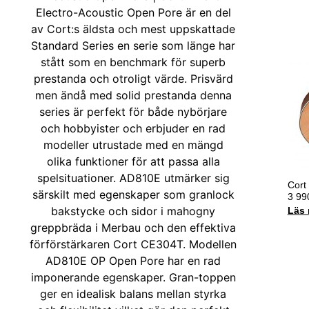
Cort
3 9
Läs 