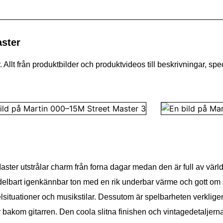
aster
Allt från produktbilder och produktvideos till beskrivningar, spe
Master utstrålar charm från forna dagar medan den är full av värl
elbart igenkännbar ton med en rik underbar värme och gott om a
elsituationer och musikstilar. Dessutom är spelbarheten verklige
akom gitarren. Den coola slitna finishen och vintagedetaljerna 