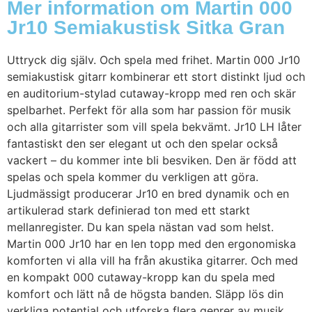
Mer information om Martin 000
Jr10 Semiakustisk Sitka Gran
Uttryck dig själv. Och spela med frihet. Martin 000 Jr10
semiakustisk gitarr kombinerar ett stort distinkt ljud och
en auditorium-stylad cutaway-kropp med ren och skär
spelbarhet. Perfekt för alla som har passion för musik
och alla gitarrister som vill spela bekvämt. Jr10 LH låter
fantastiskt den ser elegant ut och den spelar också
vackert – du kommer inte bli besviken. Den är född att
spelas och spela kommer du verkligen att göra.
Ljudmässigt producerar Jr10 en bred dynamik och en
artikulerad stark definierad ton med ett starkt
mellanregister. Du kan spela nästan vad som helst.
Martin 000 Jr10 har en len topp med den ergonomiska
komforten vi alla vill ha från akustika gitarrer. Och med
en kompakt 000 cutaway-kropp kan du spela med
komfort och lätt nå de högsta banden. Släpp lös din
verkliga potential och utforska flera genrer av musik