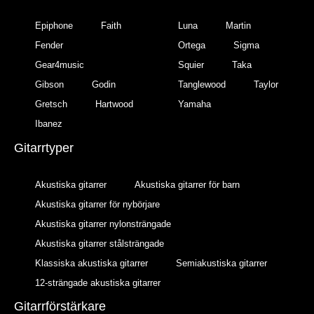
Epiphone
Faith
Luna
Martin
Fender
Ortega
Sigma
Gear4music
Squier
Taka
Gibson
Godin
Tanglewood
Taylor
Gretsch
Hartwood
Yamaha
Ibanez
Gitarrtyper
Akustiska gitarrer
Akustiska gitarrer för barn
Akustiska gitarrer för nybörjare
Akustiska gitarrer nylonsträngade
Akustiska gitarrer stålsträngade
Klassiska akustiska gitarrer
Semiakustiska gitarrer
12-strängade akustiska gitarrer
Gitarrförstärkare