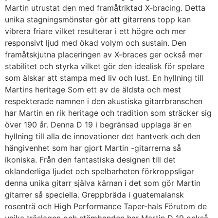
Martin utrustat den med framåtriktad X-bracing. Detta
unika stagningsmönster gör att gitarrens topp kan
vibrera friare vilket resulterar i ett högre och mer
responsivt ljud med ökad volym och sustain. Den
framåtskjutna placeringen av X-braces ger också mer
stabilitet och styrka vilket gör den idealisk för spelare
som älskar att stampa med liv och lust. En hyllning till
Martins heritage Som ett av de äldsta och mest
respekterade namnen i den akustiska gitarrbranschen
har Martin en rik heritage och tradition som sträcker sig
över 190 år. Denna D 19 i begränsad upplaga är en
hyllning till alla de innovationer det hantverk och den
hängivenhet som har gjort Martin -gitarrerna så
ikoniska. Från den fantastiska designen till det
oklanderliga ljudet och spelbarheten förkroppsligar
denna unika gitarr själva kärnan i det som gör Martin
gitarrer så speciella. Greppbräda i guatemalansk
rosenträ och High Performance Taper-hals Förutom de