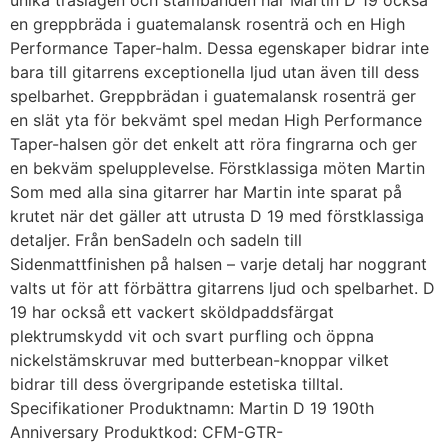
unika träslagen och stämbanden har Martin D 19 också
en greppbräda i guatemalansk rosenträ och en High
Performance Taper-halm. Dessa egenskaper bidrar inte
bara till gitarrens exceptionella ljud utan även till dess
spelbarhet. Greppbrädan i guatemalansk rosenträ ger
en slät yta för bekvämt spel medan High Performance
Taper-halsen gör det enkelt att röra fingrarna och ger
en bekväm spelupplevelse. Förstklassiga möten Martin
Som med alla sina gitarrer har Martin inte sparat på
krutet när det gäller att utrusta D 19 med förstklassiga
detaljer. Från benSadeln och sadeln till
Sidenmattfinishen på halsen – varje detalj har noggrant
valts ut för att förbättra gitarrens ljud och spelbarhet. D
19 har också ett vackert sköldpaddsfärgat
plektrumskydd vit och svart purfling och öppna
nickelstämskruvar med butterbean-knoppar vilket
bidrar till dess övergripande estetiska tilltal.
Specifikationer Produktnamn: Martin D 19 190th
Anniversary Produktkod: CFM-GTR-