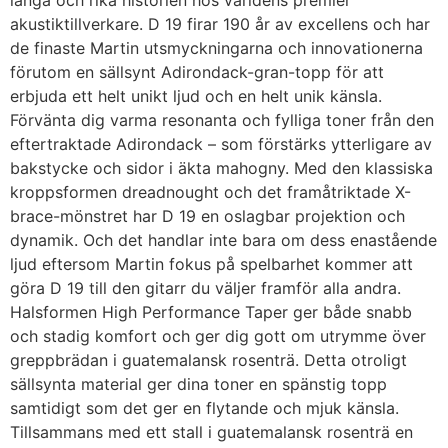
långa och rika historien hos världens premier
akustiktillverkare. D 19 firar 190 år av excellens och har
de finaste Martin utsmyckningarna och innovationerna
förutom en sällsynt Adirondack-gran-topp för att
erbjuda ett helt unikt ljud och en helt unik känsla.
Förvänta dig varma resonanta och fylliga toner från den
eftertraktade Adirondack – som förstärks ytterligare av
bakstycke och sidor i äkta mahogny. Med den klassiska
kroppsformen dreadnought och det framåtriktade X-
brace-mönstret har D 19 en oslagbar projektion och
dynamik. Och det handlar inte bara om dess enastående
ljud eftersom Martin fokus på spelbarhet kommer att
göra D 19 till den gitarr du väljer framför alla andra.
Halsformen High Performance Taper ger både snabb
och stadig komfort och ger dig gott om utrymme över
greppbrädan i guatemalansk rosenträ. Detta otroligt
sällsynta material ger dina toner en spänstig topp
samtidigt som det ger en flytande och mjuk känsla.
Tillsammans med ett stall i guatemalansk rosenträ en