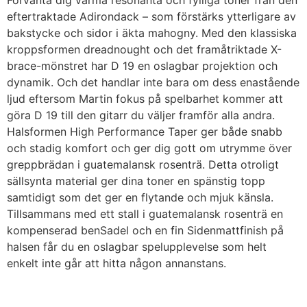
Förvänta dig varma resonanta och fylliga toner från den
eftertraktade Adirondack – som förstärks ytterligare av
bakstycke och sidor i äkta mahogny. Med den klassiska
kroppsformen dreadnought och det framåtriktade X-
brace-mönstret har D 19 en oslagbar projektion och
dynamik. Och det handlar inte bara om dess enastående
ljud eftersom Martin fokus på spelbarhet kommer att
göra D 19 till den gitarr du väljer framför alla andra.
Halsformen High Performance Taper ger både snabb
och stadig komfort och ger dig gott om utrymme över
greppbrädan i guatemalansk rosenträ. Detta otroligt
sällsynta material ger dina toner en spänstig topp
samtidigt som det ger en flytande och mjuk känsla.
Tillsammans med ett stall i guatemalansk rosenträ en
kompenserad benSadel och en fin Sidenmattfinish på
halsen får du en oslagbar spelupplevelse som helt
enkelt inte går att hitta någon annanstans.