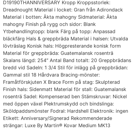
D19190THANNIVERSARY Kropp Kroppsstorlek:
Dreadnought Material i locket: Gran från Adirondack
Material i botten: Äkta mahogny Sidmaterial: Äkta
mahogny Finish på rygg och sidor: Blank
Ytbehandlingtopp: blank Färg på topp: Anpassad
bläckfärg Hals & greppbräda Material i halsen: Utvalda
lövträslag Konisk hals: Högpresterande konisk form
Material för greppbräda: Guatemalansk rosenträ
Skalans längd: 254″ Antal Band totalt: 20 Greppbrädans
bredd vid Sadeln: 1 3/4 Stil för inlägg på greppbrädan:
Gammal stil 18 Hårdvara Bracing-mönster:
Framåtförskjuten X Brace Form på stag: Skulpterad
Finish hals: Sidenmatt Material för stall: Guatemalansk
rosenträ Sadel: Kompenserad ben Stämskruvar: Nickel
med öppen växel Plektrumskydd och bindslinga:
Sköldpaddsmönster Fodral: Hardshell Elektronik: ingen
Etikett: Anniversary/Signerad Rekommenderade
strängar: Luxe By Martin® Kovar Medium MK13