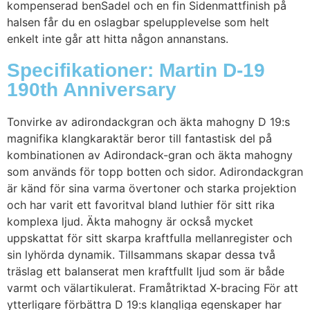
kompenserad benSadel och en fin Sidenmattfinish på
halsen får du en oslagbar spelupplevelse som helt
enkelt inte går att hitta någon annanstans.
Specifikationer: Martin D-19
190th Anniversary
Tonvirke av adirondackgran och äkta mahogny D 19:s
magnifika klangkaraktär beror till fantastisk del på
kombinationen av Adirondack-gran och äkta mahogny
som används för topp botten och sidor. Adirondackgran
är känd för sina varma övertoner och starka projektion
och har varit ett favoritval bland luthier för sitt rika
komplexa ljud. Äkta mahogny är också mycket
uppskattat för sitt skarpa kraftfulla mellanregister och
sin lyhörda dynamik. Tillsammans skapar dessa två
träslag ett balanserat men kraftfullt ljud som är både
varmt och välartikulerat. Framåtriktad X-bracing För att
ytterligare förbättra D 19:s klangliga egenskaper har