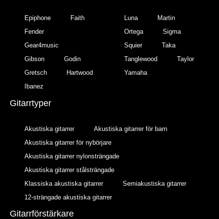
Epiphone
Faith
Luna
Martin
Fender
Ortega
Sigma
Gear4music
Squier
Taka
Gibson
Godin
Tanglewood
Taylor
Gretsch
Hartwood
Yamaha
Ibanez
Gitarrtyper
Akustiska gitarrer
Akustiska gitarrer för barn
Akustiska gitarrer för nybörjare
Akustiska gitarrer nylonsträngade
Akustiska gitarrer stålsträngade
Klassiska akustiska gitarrer
Semiakustiska gitarrer
12-strängade akustiska gitarrer
Gitarrförstärkare