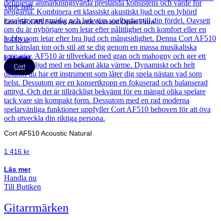
Cort SFX AB Electro Acoustic Natural Open Pore
3 418
kr
Läs mer
Cort
Cort AF510 Acoustic Natural
1 416
kr
Läs mer
Handla nu
Till Butiken
Gitarrmärken