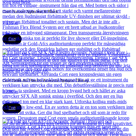
Cort Sunset Nylectric II Black
7 135
kr
Läs mer
Cort
Cort Gold-A6 Electro Acoustic Natural Glossy
9 280
kr
Läs mer
Cort