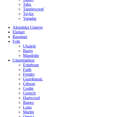
Taka
Tanglewood
Taylor
Yamaha
Akustiska Gitarrer
Elgitarr
Basgitarr
Folk
Ukulele
Banjo
Mandolin
Gitarrmärken
Epiphone
Faith
Fender
Gear4music
Gibson
Godin
Gretsch
Hartwood
Ibanez
Luna
Martin
Ortega