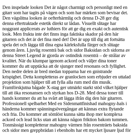
Den inspelade looken Det är något charmigt och personligt med en
gitarr som har tagits på vägen och som har märken som bevisar det.
Den vägslitna looken är oefterhärmlig och denna D-28 ger dig
denna eftertraktade estetik direkt ur lådan. Visuellt slitage har
noggrant applicerats av luthiers för att ge dig en exakt och autentisk
look. Men frukta inte det finns inga faktiska skador på den här
gitarren och det är det fina med det! Det är upp till dig att fortsätta
spela det och lägga till dina egna kärleksfulla färger och slitage
genom åren. Ljuvlig rosenträ bak och sidor Baksidan och sidorna av
denna Street Legend är gjorda av ostindisk rosenträ – de strålar av
kvalitet. När du klumpar igenom ackord och väljer dina toner
kommer du att upptäcka att de sjunger med resonans och fyllighet.
Den nedre delen är bred medan topparna har en gnistrande
krispighet. Detta kompletteras av granlocken som erbjuder en uttalad
projektion som hjälper till att fylla alla rum med din musik.
Framförskjutna bågade X-stag ger utmärkt starkt stöd vilket hjälper
till att öka resonansen och styrkan hos D-28. Med dessa toner till
hands kommer du att ha svårt att lägga ifrån dig den här gitarren.
Professionell spelbarhet Med en Sidenmattfinishad mahogny-hals i
händerna kommer spänningsövergångar att kännas extra flytande
och fria. Du kommer att sömlöst kunna sätta ihop mer komplexa
ackord och lead licks utan att känna någon friktion bakom tummen.
Tonmässigt kompletterar mahogny värmen från rosenträets baksida
och sidor men greppbrädan i ebenholts har ett mycket ljusare ljud för