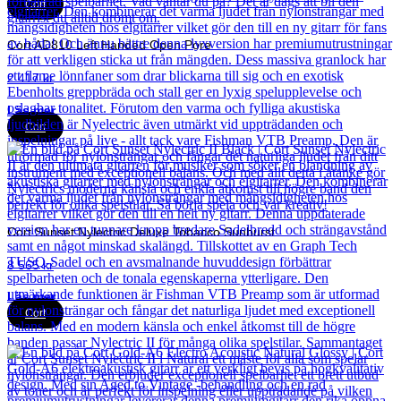
Cort
Cort AD810 Left Handed Open Pore
2 417
kr
Läs mer
Cort
Cort Sunset Nylectric Deluxe Tobacco Sunburst
8 565
kr
Läs mer
Cort