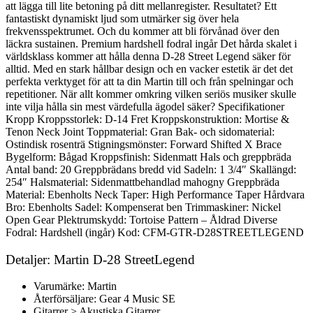
att lägga till lite betoning på ditt mellanregister. Resultatet? Ett
fantastiskt dynamiskt ljud som utmärker sig över hela
frekvensspektrumet. Och du kommer att bli förvånad över den
läckra sustainen. Premium hardshell fodral ingår Det hårda skalet i
världsklass kommer att hålla denna D-28 Street Legend säker för
alltid. Med en stark hållbar design och en vacker estetik är det det
perfekta verktyget för att ta din Martin till och från spelningar och
repetitioner. När allt kommer omkring vilken seriös musiker skulle
inte vilja hålla sin mest värdefulla ägodel säker? Specifikationer
Kropp Kroppsstorlek: D-14 Fret Kroppskonstruktion: Mortise &
Tenon Neck Joint Toppmaterial: Gran Bak- och sidomaterial:
Ostindisk rosenträ Stigningsmönster: Forward Shifted X Brace
Bygelform: Bågad Kroppsfinish: Sidenmatt Hals och greppbräda
Antal band: 20 Greppbrädans bredd vid Sadeln: 1 3/4″ Skallängd:
254″ Halsmaterial: Sidenmattbehandlad mahogny Greppbräda
Material: Ebenholts Neck Taper: High Performance Taper Hårdvara
Bro: Ebenholts Sadel: Kompenserat ben Trimmaskiner: Nickel
Open Gear Plektrumskydd: Tortoise Pattern – Åldrad Diverse
Fodral: Hardshell (ingår) Kod: CFM-GTR-D28STREETLEGEND
Detaljer: Martin D-28 StreetLegend
Varumärke: Martin
Återförsäljare: Gear 4 Music SE
Gitarrer > Akustiska Gitarrer