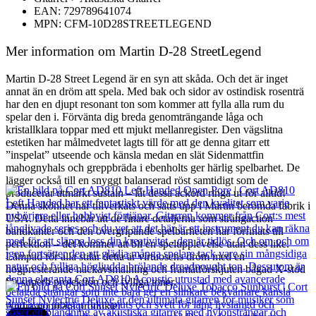
EAN: 729789641074
MPN: CFM-10D28STREETLEGEND
Mer information om Martin D-28 StreetLegend
Martin D-28 Street Legend är en syn att skåda. Och det är inget
annat än en dröm att spela. Med bak och sidor av ostindisk rosenträ
har den en djupt resonant ton som kommer att fylla alla rum du
spelar den i. Förvänta dig breda genomträngande låga och
kristallklara toppar med ett mjukt mellanregister. Den vägslitna
estetiken har målmedvetet lagts till för att ge denna gitarr ett
”inspelat” utseende och känsla medan en slät Sidenmattfin
mahognyhals och greppbräda i ebenholts ger härlig spelbarhet. De
lägger också till en snyggt balanserad röst samtidigt som de
producerar utmärkt sustain – låt dessa ackord ringa ut för alltid!
Denna skönhet har tillverkats och satts upp i Martin berömda fabrik i
USA. Detta innebär att de finare detaljerna som strängaction
bandkanter och den övergripande spelbarheten har förfinats till
perfektion – det kommer att bli en spelupplevelse utan dess like.
Lämpad för alla stilar detta är virtuosens dröm med en
högpresterande nackavsmalning och framåtförskjuten bågad X-stöd
för superb projektion och fylliga toner.
Andra populära produkter