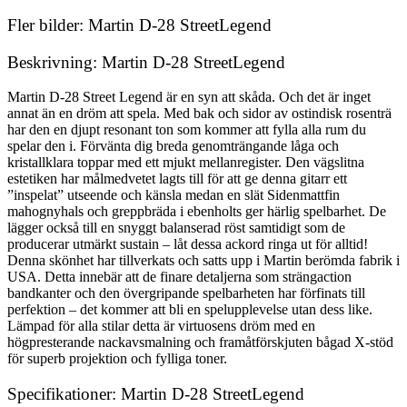
Fler bilder: Martin D-28 StreetLegend
Beskrivning: Martin D-28 StreetLegend
Martin D-28 Street Legend är en syn att skåda. Och det är inget
annat än en dröm att spela. Med bak och sidor av ostindisk rosenträ
har den en djupt resonant ton som kommer att fylla alla rum du
spelar den i. Förvänta dig breda genomträngande låga och
kristallklara toppar med ett mjukt mellanregister. Den vägslitna
estetiken har målmedvetet lagts till för att ge denna gitarr ett
”inspelat” utseende och känsla medan en slät Sidenmattfin
mahognyhals och greppbräda i ebenholts ger härlig spelbarhet. De
lägger också till en snyggt balanserad röst samtidigt som de
producerar utmärkt sustain – låt dessa ackord ringa ut för alltid!
Denna skönhet har tillverkats och satts upp i Martin berömda fabrik i
USA. Detta innebär att de finare detaljerna som strängaction
bandkanter och den övergripande spelbarheten har förfinats till
perfektion – det kommer att bli en spelupplevelse utan dess like.
Lämpad för alla stilar detta är virtuosens dröm med en
högpresterande nackavsmalning och framåtförskjuten bågad X-stöd
för superb projektion och fylliga toner.
Specifikationer: Martin D-28 StreetLegend