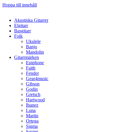
Hoppa till innehåll
Akustiska Gitarrer
Elgitarr
Basgitarr
Folk
Ukulele
Banjo
Mandolin
Gitarrmärken
Epiphone
Faith
Fender
Gear4music
Gibson
Godin
Gretsch
Hartwood
Ibanez
Luna
Martin
Ortega
Sigma
Squier