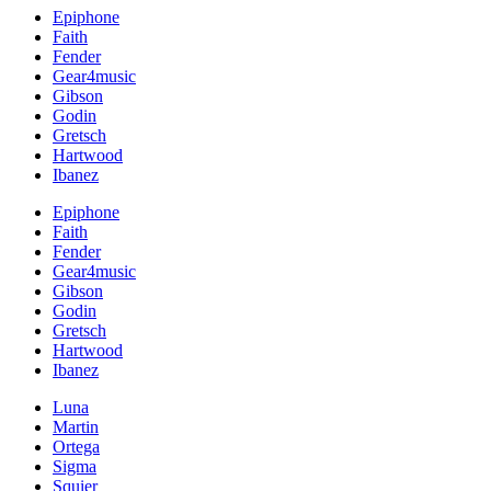
Epiphone
Faith
Fender
Gear4music
Gibson
Godin
Gretsch
Hartwood
Ibanez
Epiphone
Faith
Fender
Gear4music
Gibson
Godin
Gretsch
Hartwood
Ibanez
Luna
Martin
Ortega
Sigma
Squier