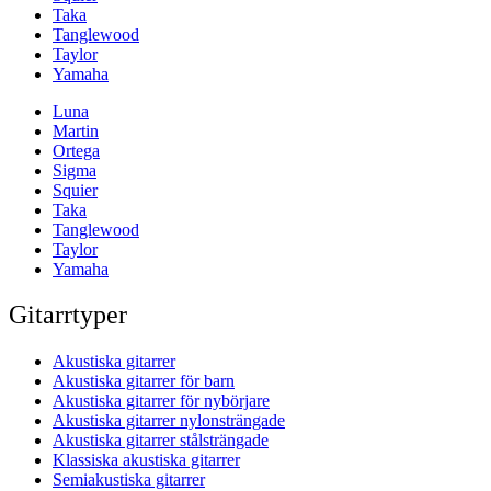
Taka
Tanglewood
Taylor
Yamaha
Luna
Martin
Ortega
Sigma
Squier
Taka
Tanglewood
Taylor
Yamaha
Gitarrtyper
Akustiska gitarrer
Akustiska gitarrer för barn
Akustiska gitarrer för nybörjare
Akustiska gitarrer nylonsträngade
Akustiska gitarrer stålsträngade
Klassiska akustiska gitarrer
Semiakustiska gitarrer