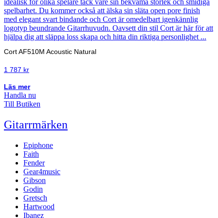
Cort AF510M Acoustic Natural
1 787
kr
Läs mer
Handla nu
Till Butiken
Gitarrmärken
Epiphone
Faith
Fender
Gear4music
Gibson
Godin
Gretsch
Hartwood
Ibanez