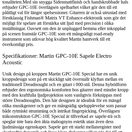
tonaliteten.Med sin snygga Sidenmattfinish och handskrubbade hals
erbjuder GPC-10E överlägsen spelbarhet vilket gör den till ett
pålitligt val för längre spelsessioner. Gitarren är också utrustad med
förstklassig Fishman® Matrix VT Enhance-elektronik som gör det
möjligt för spelare att förstärka sitt ljud med precision i olika
inställningar. Oavsett om den är unplugged hemma eller inkopplad
på scenen framstår GPC-10E som ett mångsidigt road-ready
instrument som utlovar hög kvalitet Martin hantverk till ett
överkomligt pris.
Specifikationer: Martin GPC-10E Sapele Electro
Acoustic
Unik design på kroppen Martin GPC-10E Special har en unik
kroppsdesign som på ett skickligt sätt överstallr klyftan mellan en
traditionell Dreadnought och en gitarr i 000-stil. Denna hybridform
erbjuder den ergonomiska komforten hos gitarrer med mindre kropp
med den kraftfulla ljudprojektion som vanligtvis förknippas med
större Dreadnoughts. Den här designen är idealisk för en mängd
olika musikgenrer och ger en mångsidig spelupplevelse som passar
både rytmiskt strumming och intrikat fingerpicking. Överlägsen
träkonstruktion GPC-10E Special är tillverkad av sapele-trä och
speglar inte bara den äkta mahognyns estetik utan även dess
ljudmässiga egenskaper. Sapele ger ett starkt mellanregister med