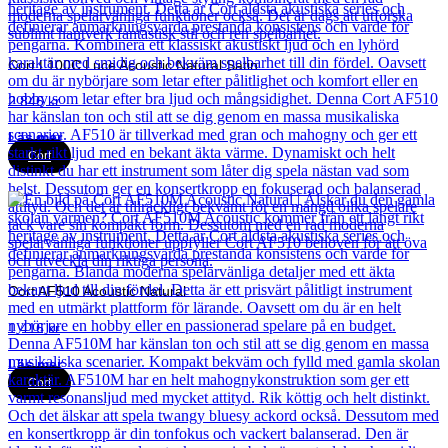
Cort L100C Luce Acoustic Natural Satin
2 846
kr
Läs mer
Cort
Cort AF510 Acoustic Natural
1 416
kr
Läs mer
Cort