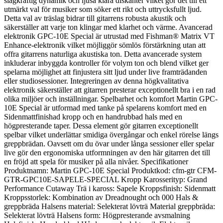
slagkraftig dynamik och ljusa klara diskanter vilket gör det till ett
utmärkt val för musiker som söker ett rikt och uttrycksfullt ljud.
Detta val av träslag bidrar till gitarrens robusta akustik och
säkerställer att varje ton klingar med klarhet och värme. Avancerad
elektronik GPC-10E Special är utrustad med Fishman® Matrix VT
Enhance-elektronik vilket möjliggör sömlös förstärkning utan att
offra gitarrens naturliga akustiska ton. Detta avancerade system
inkluderar inbyggda kontroller för volym ton och blend vilket ger
spelarna möjlighet att finjustera sitt ljud under live framträdanden
eller studiosessioner. Integreringen av denna högkvalitativa
elektronik säkerställer att gitarren presterar exceptionellt bra i en rad
olika miljöer och inställningar. Spelbarhet och komfort Martin GPC-
10E Special är utformad med tanke på spelarens komfort med en
Sidenmattfinishad kropp och en handrubbad hals med en
högpresterande taper. Dessa element gör gitarren exceptionellt
spelbar vilket underlättar smidiga övergångar och enkel rörelse längs
greppbrädan. Oavsett om du övar under långa sessioner eller spelar
live gör den ergonomiska utformningen av den här gitarren det till
en fröjd att spela för musiker på alla nivåer. Specifikationer
Produktnamn: Martin GPC-10E Special Produktkod: cfm-gtr CFM-
GTR-GPC10E-SAPELE-SPECIAL Kropp Karosserityp: Grand
Performance Cutaway Trä i kaross: Sapele Kroppsfinish: Sidenmatt
Kroppsstorlek: Kombination av Dreadnought och 000 Hals &
greppbräda Halsens material: Selekterat lövträ Material greppbräda:
Selekterat lövträ Halsens form: Högpresterande avsmalning