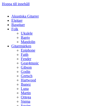
Hoppa till innehåll
Akustiska Gitarrer
Elgitarr
Basgitarr
Folk
Ukulele
Banjo
Mandolin
Gitarrmärken
Epiphone
Faith
Fender
Gear4music
Gibson
Godin
Gretsch
Hartwood
Ibanez
Luna
Martin
Ortega
Sigma
Squier