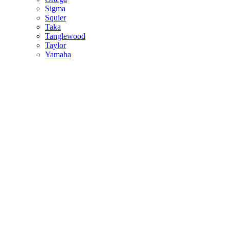
Sigma
Squier
Taka
Tanglewood
Taylor
Yamaha