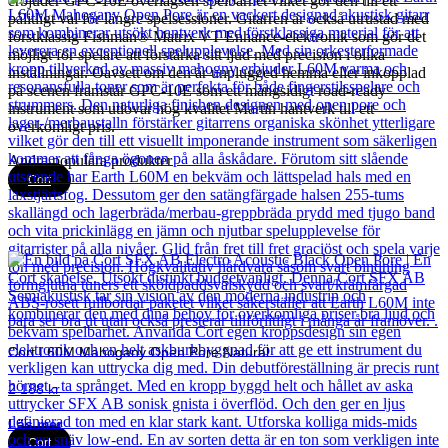
erbjuder GPC-10E överlägsen spelbarhet vilket gör den till ett
pålitligt val för längre spelsessioner. Gitarren är också utrustad med
förstklassig Fishman® Matrix VT Enhance-elektronik som gör det
möjligt för spelare att förstärka sitt ljud med precision i olika
inställningar. Oavsett om den är unplugged hemma eller inkopplad
på scenen framstår GPC-10E som ett mångsidigt road-ready
instrument som utlovar hög kvalitet Martin hantverk till ett
överkomligt pris.
Andra populära produkter
Cort
Cort L60M Mahogany Open Pore Natural
2 188
kr
Läs mer
Cort