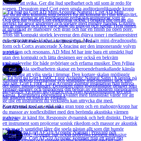
Cort SFX AB Electro Acoustic Black Open Pore
3 418
kr
Läs mer
Cort
Cort AD Mini Acoustic Natural
2 417
kr
Läs mer
Cort