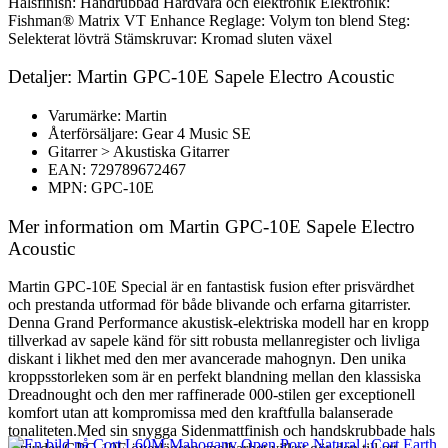
Halsfinish: Handrubbad Hårdvara och elektronik Elektronik:
Fishman® Matrix VT Enhance Reglage: Volym ton blend Steg:
Selekterat lövträ Stämskruvar: Kromad sluten växel
Detaljer: Martin GPC-10E Sapele Electro Acoustic
Varumärke: Martin
Återförsäljare: Gear 4 Music SE
Gitarrer > Akustiska Gitarrer
EAN: 729789672467
MPN: GPC-10E
Mer information om Martin GPC-10E Sapele Electro
Acoustic
Martin GPC-10E Special är en fantastisk fusion efter prisvärdhet
och prestanda utformad för både blivande och erfarna gitarrister.
Denna Grand Performance akustisk-elektriska modell har en kropp
tillverkad av sapele känd för sitt robusta mellanregister och livliga
diskant i likhet med den mer avancerade mahognyn. Den unika
kroppsstorleken som är en perfekt blandning mellan den klassiska
Dreadnought och den mer raffinerade 000-stilen ger exceptionell
komfort utan att kompromissa med den kraftfulla balanserade
tonaliteten.Med sin snygga Sidenmattfinish och handskrubbade hals