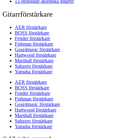
12-strängade akustiska gitarrer
Gitarrförstärkare
AER förstärkare
BOSS förstärkare
Fender förstärkare
Fishman förstärkare
Gear4music förstärkare
Hartwood förstärkare
Marshall förstärkare
Subzero förstärkare
Yamaha förstärkare
AER förstärkare
BOSS förstärkare
Fender förstärkare
Fishman förstärkare
Gear4music förstärkare
Hartwood förstärkare
Marshall förstärkare
Subzero förstärkare
Yamaha förstärkare