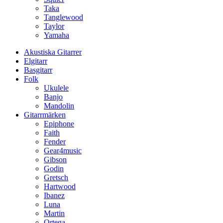
Taka
Tanglewood
Taylor
Yamaha
Akustiska Gitarrer
Elgitarr
Basgitarr
Folk
Ukulele
Banjo
Mandolin
Gitarrmärken
Epiphone
Faith
Fender
Gear4music
Gibson
Godin
Gretsch
Hartwood
Ibanez
Luna
Martin
Ortega