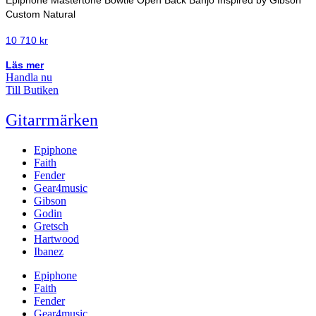
Epiphone Mastertone Bowtie Open Back Banjo Inspired by Gibson
Custom Natural
10 710
kr
Läs mer
Handla nu
Till Butiken
Gitarrmärken
Epiphone
Faith
Fender
Gear4music
Gibson
Godin
Gretsch
Hartwood
Ibanez
Epiphone
Faith
Fender
Gear4music