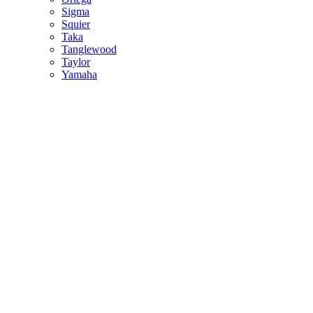
Sigma
Squier
Taka
Tanglewood
Taylor
Yamaha