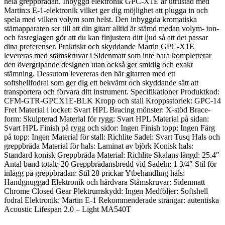
hela greppbrädan. Inbyggd elektronik GPC-X1E är utrustad med
Martin:s E-1-elektronik vilket ger dig möjlighet att plugga in och
spela med vilken volym som helst. Den inbyggda kromatiska
stämapparaten ser till att din gitarr alltid är stämd medan volym- ton-
och fasreglagen gör att du kan finjustera ditt ljud så att det passar
dina preferenser. Praktiskt och skyddande Martin GPC-X1E
levereras med stämskruvar i Sidenmatt som inte bara kompletterar
den övergripande designen utan också ger smidig och exakt
stämning. Dessutom levereras den här gitarren med ett
softshellfodral som ger dig ett bekvämt och skyddande sätt att
transportera och förvara ditt instrument. Specifikationer Produktkod:
CFM-GTR-GPCX1E-BLK Kropp och stall Kroppsstorlek: GPC-14
Fret Material i locket: Svart HPL Bracing mönster: X-stöd Brace-
form: Skulpterad Material för rygg: Svart HPL Material på sidan:
Svart HPL Finish på rygg och sidor: Ingen Finish topp: Ingen Färg
på topp: Ingen Material för stall: Richlite Sadel: Svart Tusq Hals och
greppbräda Material för hals: Laminat av björk Konisk hals:
Standard konisk Greppbräda Material: Richlite Skalans längd: 25.4″
Antal band totalt: 20 Greppbrädansbredd vid Sadeln: 1 3/4″ Stil för
inlägg på greppbrädan: Stil 28 prickar Ytbehandling hals:
Handgnuggad Elektronik och hårdvara Stämskruvar: Sidenmatt
Chrome Closed Gear Plektrumskydd: Ingen Medföljer: Softshell
fodral Elektronik: Martin E-1 Rekommenderade strängar: autentiska
Acoustic Lifespan 2.0 – Light MA540T