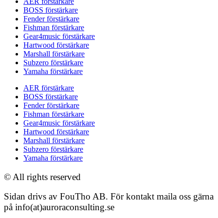
AER förstärkare
BOSS förstärkare
Fender förstärkare
Fishman förstärkare
Gear4music förstärkare
Hartwood förstärkare
Marshall förstärkare
Subzero förstärkare
Yamaha förstärkare
AER förstärkare
BOSS förstärkare
Fender förstärkare
Fishman förstärkare
Gear4music förstärkare
Hartwood förstärkare
Marshall förstärkare
Subzero förstärkare
Yamaha förstärkare
© All rights reserved
Sidan drivs av FouTho AB. För kontakt maila oss gärna
på info(at)auroraconsulting.se