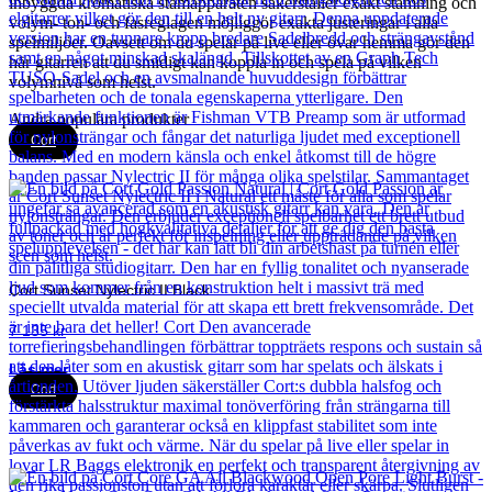
inbyggda kromatiska stämapparaten säkerställer exakt stämning och
volym- ton- och fasreglagen möjliggör exakta justeringar i alla
spelmiljöer. Oavsett om du spelar på live eller övar hemma gör den
här gitarren att du smidigt kan koppla in och spela på vilken
volymnivå som helst.
Andra populära produkter
Cort
Cort Sunset Nylectric II Black
7 135
kr
Läs mer
Cort