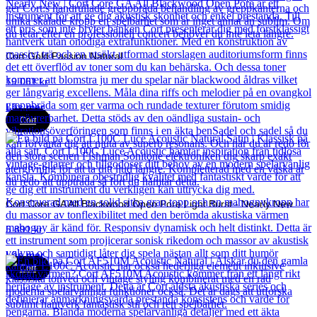
Cort Gold Passion Natural
19 061
kr
Läs mer
Cort
Cort Core GA All Blackwood Open Pore Light Burst - Nearly New
5 891
kr
Läs mer
Cort