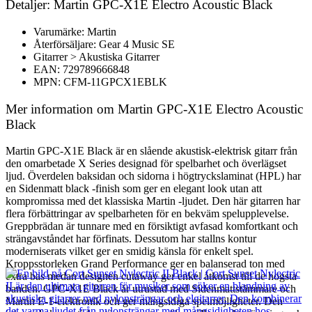
Detaljer: Martin GPC-X1E Electro Acoustic Black
Varumärke: Martin
Återförsäljare: Gear 4 Music SE
Gitarrer > Akustiska Gitarrer
EAN: 729789666848
MPN: CFM-11GPCX1EBLK
Mer information om Martin GPC-X1E Electro Acoustic
Black
Martin GPC-X1E Black är en slående akustisk-elektrisk gitarr från
den omarbetade X Series designad för spelbarhet och överlägset
ljud. Överdelen baksidan och sidorna i högtryckslaminat (HPL) har
en Sidenmatt black -finish som ger en elegant look utan att
kompromissa med det klassiska Martin -ljudet. Den här gitarren har
flera förbättringar av spelbarheten för en bekväm spelupplevelse.
Greppbrädan är tunnare med en försiktigt avfasad komfortkant och
strängavståndet har förfinats. Dessutom har stallns kontur
moderniserats vilket ger en smidig känsla för enkelt spel.
Kroppsstorleken Grand Performance ger en balanserad ton med
extra bas medan designen cutaway ger enkel åtkomst till de högsta
banden. GPC-X1E Black är utrustad med Sidenmattstämmare och
Martin E-1-elektronik och ger mångsidiga spelmöjligheter. Den