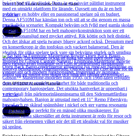
Cort L100C Luce Acoustic Natural Satin
2 846
kr
Läs mer
Cort
Cort AF510M Acoustic Natural
1 787
kr
Läs mer
Epiphone