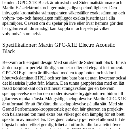
banden. GPC-X1E Black är utrustad med Sidenmattstämmare och
Martin E-1-elektronik och ger mångsidiga spelmöjligheter. Den
inbyggda kromatiska stämapparaten säkerställer exakt stämning och
volym- ton- och fasreglagen möjliggör exakta justeringar i alla
spelmiljöer. Oavsett om du spelar på live eller övar hemma gör den
här gitarren att du smidigt kan koppla in och spela på vilken
volymnivå som helst.
Specifikationer: Martin GPC-X1E Electro Acoustic
Black
Bekväm och elegant design Med sin slående Sidenmatt black -finish
är denna gitarr perfekt för dig som letar efter ett elegant instrument.
GPC-X1E-gitarren är tillverkad med en topp botten och sidor i
högtryckslaminat (HPL) och ser inte bara bra ut utan levererar också
det klassiska ljudet från Martin. Den tunna greppbrädan med en lätt
fasad komfortkant och raffinerat strängavstånd ger en bekväm
spelupplevelse medan den moderniserade bryggkonturen bidrar till
gitarrens mjuka känsla. Mångsidig spelupplevelse Martin GPC-X1E
är utformad för att förbättra din spelupplevelse på alla sätt. Med sin
Grand Performance-kroppsstorlek ger den här gitarren en projektiv
och balanserad ton med extra bas vilket gör den lämplig för ett brett
spektrum av musikstilar. Designen cutaway ger enkel åtkomst till de
högsta banden vilket ger dig frihet att utforska din kreativitet över