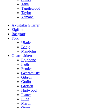
Taka
Tanglewood
Taylor
Yamaha
Akustiska Gitarrer
Elgitarr
Basgitarr
Folk
Ukulele
Banjo
Mandolin
Gitarrmärken
Epiphone
Faith
Fender
Gear4music
Gibson
Godin
Gretsch
Hartwood
Ibanez
Luna
Martin
Ortega