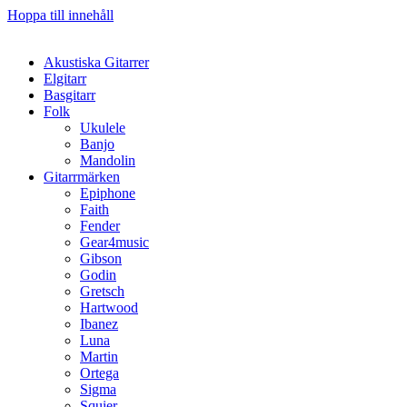
Hoppa till innehåll
Akustiska Gitarrer
Elgitarr
Basgitarr
Folk
Ukulele
Banjo
Mandolin
Gitarrmärken
Epiphone
Faith
Fender
Gear4music
Gibson
Godin
Gretsch
Hartwood
Ibanez
Luna
Martin
Ortega
Sigma
Squier