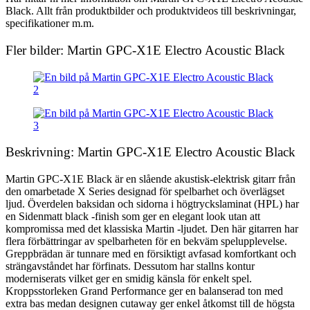
Black. Allt från produktbilder och produktvideos till beskrivningar,
specifikationer m.m.
Fler bilder: Martin GPC-X1E Electro Acoustic Black
Beskrivning: Martin GPC-X1E Electro Acoustic Black
Martin GPC-X1E Black är en slående akustisk-elektrisk gitarr från
den omarbetade X Series designad för spelbarhet och överlägset
ljud. Överdelen baksidan och sidorna i högtryckslaminat (HPL) har
en Sidenmatt black -finish som ger en elegant look utan att
kompromissa med det klassiska Martin -ljudet. Den här gitarren har
flera förbättringar av spelbarheten för en bekväm spelupplevelse.
Greppbrädan är tunnare med en försiktigt avfasad komfortkant och
strängavståndet har förfinats. Dessutom har stallns kontur
moderniserats vilket ger en smidig känsla för enkelt spel.
Kroppsstorleken Grand Performance ger en balanserad ton med
extra bas medan designen cutaway ger enkel åtkomst till de högsta