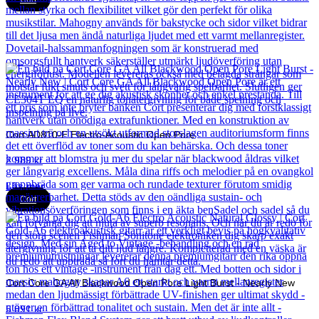
Cort AD810-E Electro-Acoustic Open Pore
2 989
kr
Läs mer
Cort
Cort Core GA All Blackwood Open Pore Light Burst - Nearly New
5 891
kr