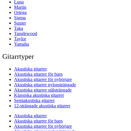
Luna
Martin
Ortega
Sigma
Squier
Taka
Tanglewood
Taylor
Yamaha
Gitarrtyper
Akustiska gitarrer
Akustiska gitarrer för barn
Akustiska gitarrer för nybörjare
Akustiska gitarrer nylonsträngade
Akustiska gitarrer stålsträngade
Klassiska akustiska gitarrer
Semiakustiska gitarrer
12-strängade akustiska gitarrer
Akustiska gitarrer
Akustiska gitarrer för barn
Akustiska gitarrer för nybörjare