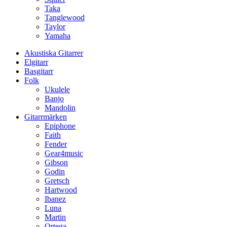
Taka
Tanglewood
Taylor
Yamaha
Akustiska Gitarrer
Elgitarr
Basgitarr
Folk
Ukulele
Banjo
Mandolin
Gitarrmärken
Epiphone
Faith
Fender
Gear4music
Gibson
Godin
Gretsch
Hartwood
Ibanez
Luna
Martin
Ortega