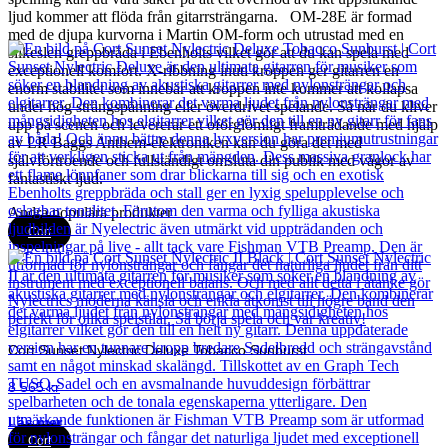
ljud kommer att flöda från gitarrsträngarna. OM-28E är formad
med de djupa kurvorna i Martin OM-form och utrustad med en
silkeslen greppbräda i Ebenholts vilket gör att du kan spela med
exceptionell komfort. X-ribbning inuti kroppen ger gitarren en
enorm stabilitet som innebär att kroppen inte kommer att kollapsa
under hög strängspänning eller överdrivet spelande. Så när du kliver
upp på scenen och levererar ett oförglömligt framträdande med hjälp
av LR Baggs Anthem-elektroniken kan du göra det med
självförtroende och fullständigt omsluta din publik med vågor av
fantastiskt ljud.
Andra populära produkter
Cort
Cort Sunset Nylectric Deluxe Tobacco Sunburst
8 565
kr
Läs mer
Cort