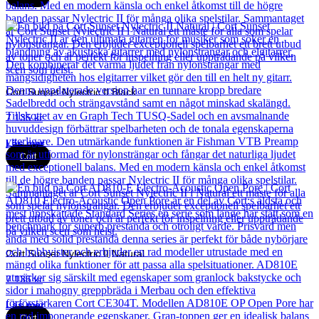
Cort Sunset Nylectric II Black
7 135
kr
Läs mer
Cort
Cort Sunset Nylectric II Natural
7 135
kr
Läs mer
Cort