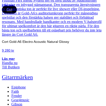
Läs mer
Cort
Cort Gold-A6 Electro Acoustic Natural Glossy
9 280
kr
Läs mer
Handla nu
Till Butiken
Gitarrmärken
Epiphone
Faith
Fender
Gear4music
Gibson