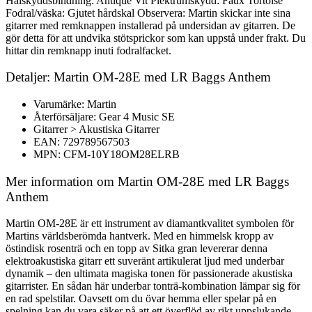
Hälskyddsbindning: Antique Vit Plektrumskydd: Faux Tortoise
Fodral/väska: Gjutet hårdskal Observera: Martin skickar inte sina
gitarrer med remknappen installerad på undersidan av gitarren. De
gör detta för att undvika stötsprickor som kan uppstå under frakt. Du
hittar din remknapp inuti fodralfacket.
Detaljer: Martin OM-28E med LR Baggs Anthem
Varumärke: Martin
Återförsäljare: Gear 4 Music SE
Gitarrer > Akustiska Gitarrer
EAN: 729789567503
MPN: CFM-10Y18OM28ELRB
Mer information om Martin OM-28E med LR Baggs
Anthem
Martin OM-28E är ett instrument av diamantkvalitet symbolen för
Martins världsberömda hantverk. Med en himmelsk kropp av
östindisk rosenträ och en topp av Sitka gran levererar denna
elektroakustiska gitarr ett suveränt artikulerat ljud med underbar
dynamik – den ultimata magiska tonen för passionerade akustiska
gitarrister. En sådan här underbar tonträ-kombination lämpar sig för
en rad spelstilar. Oavsett om du övar hemma eller spelar på en
spelning kan du vara säker på att ett överflöd av rikt uppslukande