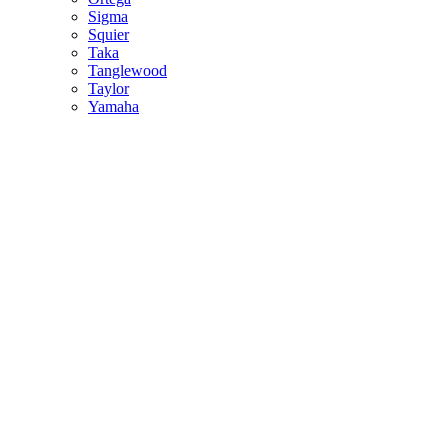
Sigma
Squier
Taka
Tanglewood
Taylor
Yamaha