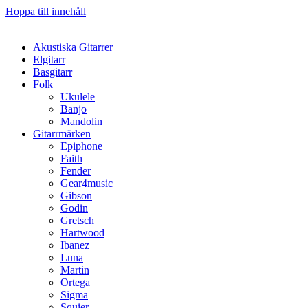
Hoppa till innehåll
Akustiska Gitarrer
Elgitarr
Basgitarr
Folk
Ukulele
Banjo
Mandolin
Gitarrmärken
Epiphone
Faith
Fender
Gear4music
Gibson
Godin
Gretsch
Hartwood
Ibanez
Luna
Martin
Ortega
Sigma
Squier