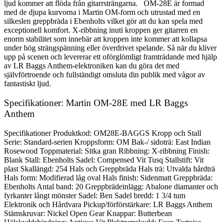
ljud kommer att flöda från gitarrsträngarna. OM-28E är formad
med de djupa kurvorna i Martin OM-form och utrustad med en
silkeslen greppbräda i Ebenholts vilket gör att du kan spela med
exceptionell komfort. X-ribbning inuti kroppen ger gitarren en
enorm stabilitet som innebär att kroppen inte kommer att kollapsa
under hög strängspänning eller överdrivet spelande. Så när du kliver
upp på scenen och levererar ett oförglömligt framträdande med hjälp
av LR Baggs Anthem-elektroniken kan du göra det med
självförtroende och fullständigt omsluta din publik med vågor av
fantastiskt ljud.
Specifikationer: Martin OM-28E med LR Baggs
Anthem
Specifikationer Produktkod: OM28E-BAGGS Kropp och Stall
Serie: Standard-serien Kroppsform: OM Bak-/ sidoträ: East Indian
Rosewood Toppmaterial: Sitka gran Ribbning: X-ribbning Finish:
Blank Stall: Ebenholts Sadel: Compensed Vit Tusq Stallstift: Vit
plast Skallängd: 254 Hals och Greppbräda Hals trä: Utvalda hårdträ
Hals form: Modifierad låg oval Hals finish: Sidenmatt Greppbräda:
Ebenholts Antal band: 20 Greppbrädeinlägg: Abalone diamanter och
fyrkanter långt mönster Sadel: Ben Sadel bredd: 1 3/4 tum
Elektronik och Hårdvara Pickup/förförstärkare: LR Baggs Anthem
Stämskruvar: Nickel Open Gear Knappar: Butterbean