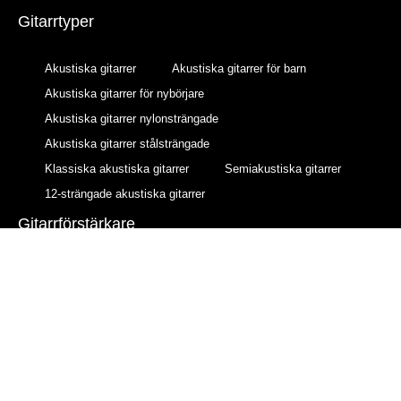
Gitarrtyper
Akustiska gitarrer
Akustiska gitarrer för barn
Akustiska gitarrer för nybörjare
Akustiska gitarrer nylonsträngade
Akustiska gitarrer stålsträngade
Klassiska akustiska gitarrer
Semiakustiska gitarrer
12-strängade akustiska gitarrer
Gitarrförstärkare
AER förstärkare
BOSS förstärkare
Fender förstärkare
Fishman förstärkare
Gear4music förstärkare
Hartwood förstärkare
Marshall förstärkare
Subzero förstärkare
Yamaha förstärkare