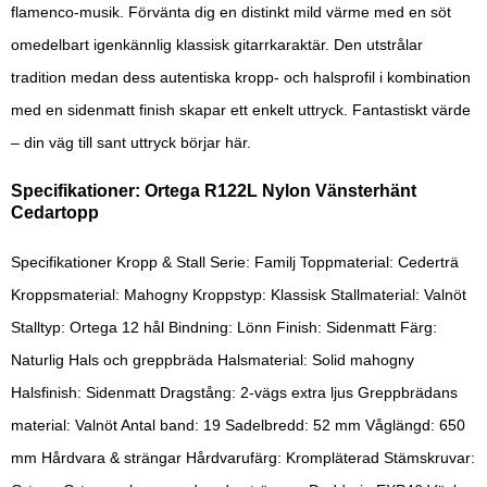
flamenco-musik. Förvänta dig en distinkt mild värme med en söt
omedelbart igenkännlig klassisk gitarrkaraktär. Den utstrålar
tradition medan dess autentiska kropp- och halsprofil i kombination
med en sidenmatt finish skapar ett enkelt uttryck. Fantastiskt värde
– din väg till sant uttryck börjar här.
Specifikationer: Ortega R122L Nylon Vänsterhänt
Cedartopp
Specifikationer Kropp & Stall Serie: Familj Toppmaterial: Cederträ
Kroppsmaterial: Mahogny Kroppstyp: Klassisk Stallmaterial: Valnöt
Stalltyp: Ortega 12 hål Bindning: Lönn Finish: Sidenmatt Färg:
Naturlig Hals och greppbräda Halsmaterial: Solid mahogny
Halsfinish: Sidenmatt Dragstång: 2-vägs extra ljus Greppbrädans
material: Valnöt Antal band: 19 Sadelbredd: 52 mm Våglängd: 650
mm Hårdvara & strängar Hårdvarufärg: Krompläterad Stämskruvar: