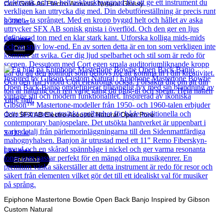
Cort Gold-A6 Electro Acoustic Natural Glossy
9 280
kr
Läs mer
Cort
Cort SFX AB Electro Acoustic Natural Open Pore
3 418
kr
Läs mer
Epiphone
Epiphone Mastertone Bowtie Open Back Banjo Inspired by Gibson
Custom Natural