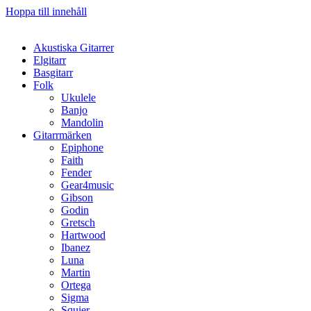
Hoppa till innehåll
Akustiska Gitarrer
Elgitarr
Basgitarr
Folk
Ukulele
Banjo
Mandolin
Gitarrmärken
Epiphone
Faith
Fender
Gear4music
Gibson
Godin
Gretsch
Hartwood
Ibanez
Luna
Martin
Ortega
Sigma
Squier