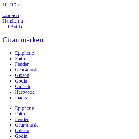
10 710
kr
Läs mer
Handla nu
Till Butiken
Gitarrmärken
Epiphone
Faith
Fender
Gear4music
Gibson
Godin
Gretsch
Hartwood
Ibanez
Epiphone
Faith
Fender
Gear4music
Gibson
Godin