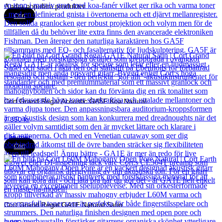
Andra populära produkter
Cort
Cort Grand Regal Acoustic GA5F Koa Natural
7 850
kr
Läs mer
Cort
Cort Grand Regal GA1E Natural Satin