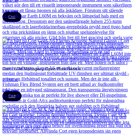
3 832
kr
Läs mer
Cort
Cort L60M Mahogany Open Pore Natural
2 188
kr
Läs mer
Cort