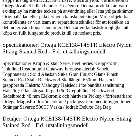
släppa lös dig med RCE138-T4STR Electronylon. Världsberömd
Ortega-kvalitet i dina händer. Ex-Demo: Denna produkt kan vara
ex-display ha mindre tecken på användning eller lätta ytliga skråmor.
Originallådan eller paketeringen kanske inte ingår. Varje objekt har
kontrollerats av vårt team av reparationstekniker för att försäkra att
det möter våra höga standarder. Detta är en fantastisk möjlighet att
köpa en fullt fungerande produkt till ett nedsatt pris.
Specifikationer: Ortega RCE138-T4STR Electro Nylon
Sträng Stained Red - F.d. utställningsmodell
Specifikationer Kropp & stall Serie: Feel Series Kroppsform:
Thinline Dreadnought Cutaway Kroppsmaterial: Sapele
Toppmaterial: Solid Alaskan Sitka Gran Finish: Glans Finish
Stained Red Stall: Blackwood Skallängd: 650mm Hals och
greppbräda Halsträ: Mahogny Halsled: 14:e bandhälsanslutning
Halsfärg: Glansfärgad färgad röd Greppbräda: Blackwood
Sadelbredd: 48 mm Elektronik och hårdvara Pickup / förförstärkare:
Ortega MagusPro förförstärkare / pickupsystem med inbyggd tuner
Strängar Savarez 500CJ Väska / fodral: Deluxe Gig Bag
Detaljer: Ortega RCE138-T4STR Electro Nylon Sträng
Stained Red - F.d. utställningsmodell