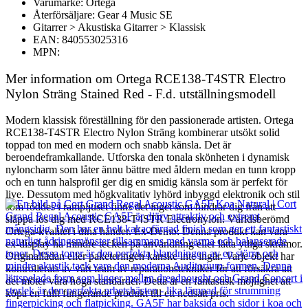
Varumärke: Ortega
Återförsäljare: Gear 4 Music SE
Gitarrer > Akustiska Gitarrer > Klassisk
EAN: 840553025316
MPN:
Mer information om Ortega RCE138-T4STR Electro
Nylon Sträng Stained Red - F.d. utställningsmodell
Modern klassisk föreställning för den passionerade artisten. Ortega
RCE138-T4STR Electro Nylon Sträng kombinerar utsökt solid
toppad ton med en modern och snabb känsla. Det är
beroendeframkallande. Utforska den tonala skönheten i dynamisk
nyloncharm som låter ännu bättre med åldern medan en tunn kropp
och en tunn halsprofil ger dig en smidig känsla som är perfekt för
live. Dessutom med högkvalitativ lyhörd inbyggd elektronik och stil
som föddes i rampljuset finns det inget som hindrar dig från att
släppa lös dig med RCE138-T4STR Electronylon. Världsberömd
Ortega-kvalitet i dina händer. Ex-Demo: Denna produkt kan vara
ex-display ha mindre tecken på användning eller lätta ytliga skråmor.
Originallådan eller paketeringen kanske inte ingår. Varje objekt har
kontrollerats av vårt team av reparationstekniker för att försäkra att
det möter våra höga standarder. Detta är en fantastisk möjlighet att
köpa en fullt fungerande produkt till ett nedsatt pris.