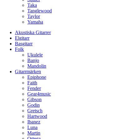
Taka
Tanglewood
Taylor
Yamaha
Akustiska Gitarrer
Elgitarr
Basgitarr
Folk
Ukulele
Banjo
Mandolin
Gitarrmärken
Epiphone
Faith
Fender
Gear4music
Gibson
Godin
Gretsch
Hartwood
Ibanez
Luna
Martin
Ortega