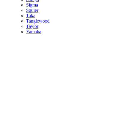
Sigma
Squier
Taka
Tanglewood
Taylor
Yamaha