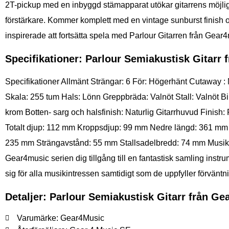
2T-pickup med en inbyggd stämapparat utökar gitarrens möjlighete
förstärkare. Kommer komplett med en vintage sunburst finish 
inspirerade att fortsätta spela med Parlour Gitarren från Gear4
Specifikationer: Parlour Semiakustisk Gitarr
Specifikationer Allmänt Strängar: 6 För: Högerhänt Cutaway 
Skala: 255 tum Hals: Lönn Greppbräda: Valnöt Stall: Valnöt Bi
krom Botten- sarg och halsfinish: Naturlig Gitarrhuvud Fini
Totalt djup: 112 mm Kroppsdjup: 99 mm Nedre längd: 361 mm 
235 mm Strängavstånd: 55 mm Stallsadelbredd: 74 mm Musik är fö
Gear4music serien dig tillgång till en fantastisk samling instru
sig för alla musikintressen samtidigt som de uppfyller förväntn
Detaljer: Parlour Semiakustisk Gitarr från G
Varumärke: Gear4Music