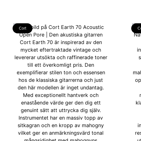
Cort
C