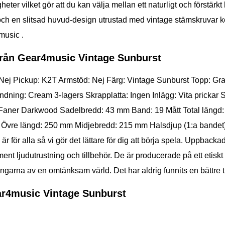
r vilket gör att du kan välja mellan ett naturligt och förstärkt l
och en slitsad huvud-design utrustad med vintage stämskruvar k
music .
 från Gear4music Vintage Sunburst
: Nej Pickup: K2T Armstöd: Nej Färg: Vintage Sunburst Topp: 
ndning: Cream 3-lagers Skrapplatta: Ingen Inlägg: Vita prickar 
sh: Faner Darkwood Sadelbredd: 43 mm Band: 19 Mått Total län
Övre längd: 250 mm Midjebredd: 215 mm Halsdjup (1:a bandet)
r alla så vi gör det lättare för dig att börja spela. Uppbackad
ment ljudutrustning och tillbehör. De är producerade på ett etiskt
ingarna av en omtänksam värld. Det har aldrig funnits en bättre t
ear4music Vintage Sunburst