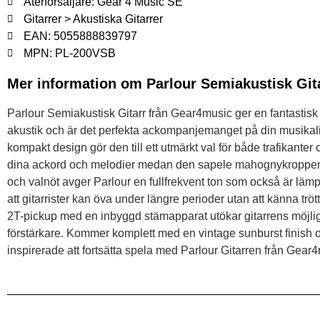
Återförsäljare: Gear 4 Music SE
Gitarrer > Akustiska Gitarrer
EAN: 5055888839797
MPN: PL-200VSB
Mer information om Parlour Semiakustisk Git
Parlour Semiakustisk Gitarr från Gear4music ger en fantastisk
akustik och är det perfekta ackompanjemanget på din musikaliska
kompakt design gör den till ett utmärkt val för både trafikanter
dina ackord och melodier medan den sapele mahognykroppen s
och valnöt avger Parlour en fullfrekvent ton som också är lämpli
att gitarrister kan öva under längre perioder utan att känna trö
2T-pickup med en inbyggd stämapparat utökar gitarrens möjlighete
förstärkare. Kommer komplett med en vintage sunburst finish 
inspirerade att fortsätta spela med Parlour Gitarren från Gear4