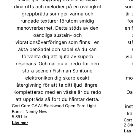
Cort Core GA All Blackwood Open Pore Light
Burst - Nearly New
5 891
kr
Cort
Läs mer
2 8
Läs 