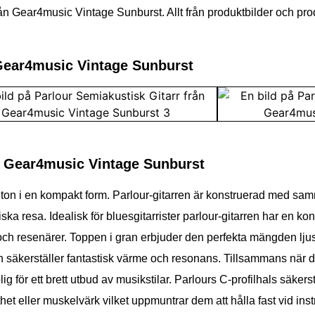
ån Gear4music Vintage Sunburst. Allt från produktbilder och prod
n Gear4music Vintage Sunburst
ån Gear4music Vintage Sunburst
 ton i en kompakt form. Parlour-gitarren är konstruerad med sa
 resa. Idealisk för bluesgitarrister parlour-gitarren har en kons
 och resenärer. Toppen i gran erbjuder den perfekta mängden ljussty
äkerställer fantastisk värme och resonans. Tillsammans när 
g för ett brett utbud av musikstilar. Parlours C-profilhals säkers
tthet eller muskelvärk vilket uppmuntrar dem att hålla fast vid in