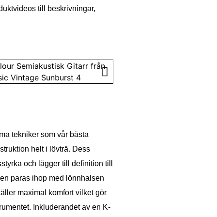
uktvideos till beskrivningar,
mma tekniker som vår bästa
truktion helt i lövträ. Dess
rka och lägger till definition till
den paras ihop med lönnhalsen
täller maximal komfort vilket gör
strumentet. Inkluderandet av en K-