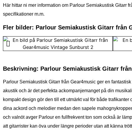
Här hittar ni mer information om Parlour Semiakustisk Gitarr fr
specifikationer m.m.
Fler bilder: Parlour Semiakustisk Gitarr frå
Beskrivning: Parlour Semiakustisk Gitarr fr
Parlour Semiakustisk Gitarr från Gear4music ger en fantastisk
akustik och är det perfekta ackompanjemanget på din musikaliska
kompakt design gör den till ett utmärkt val för både trafikanter
dina ackord och melodier medan den sapele mahognykroppen s
och valnöt avger Parlour en fullfrekvent ton som också är lämpli
att gitarrister kan öva under längre perioder utan att känna trö