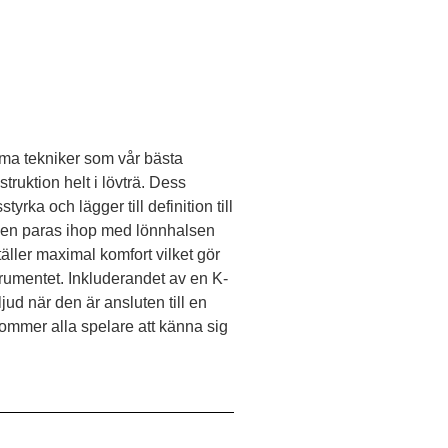
mma tekniker som vår bästa
truktion helt i lövträ. Dess
rka och lägger till definition till
den paras ihop med lönnhalsen
täller maximal komfort vilket gör
strumentet. Inkluderandet av en K-
jud när den är ansluten till en
ommer alla spelare att känna sig