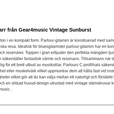
arr från Gear4music Vintage Sunburst
 ton i en kompakt form. Parlour-gitarren är konstruerad med sa
 resa. Idealisk för bluesgitarrister parlour-gitarren har en kons
 och resenärer. Toppen i gran erbjuder den perfekta mängden ljussty
äkerställer fantastisk värme och resonans. Tillsammans när 
g för ett brett utbud av musikstilar. Parlours C-profilhals säkers
tthet eller muskelvärk vilket uppmuntrar dem att hålla fast vid in
r vilket gör att du kan välja mellan ett naturligt och förstärkt l
och en slitsad huvud-design utrustad med vintage stämskruvar k
music .