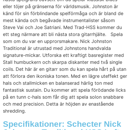
eller töjer på gränserna för världsmusik. Johnston är
känd för sin förblindande spelförmåga och är bland de
mest kända och begåvade instrumentalister såsom
Steve Vai och Joe Satriani. Med Trad-HSS kommer du
ett steg närmare att bli nästa stora gitarrhjälte. Spela
som om du var en upprorsmakare. Nick Johnston
Traditional är utrustad med Johnstons handvalda
signature-mickar. Utforska ett kraftigt basregister med
Stall humbuckern och skarpa diskanter med två single
coils. Det här är en gitarr som du kan spela hårt på utan
att förlora den ikoniska tonen. Med en lägre uteffekt ger
hals och stallmicken en balanserad härlig ton med
fantastisk sustain. Du kommer att spela förödande licks
på en tunn c-hals som får dig att spela solon snabbare
och med precision. Detta är höjden av enastående
shredding.
Specifikationer: Schecter Nick