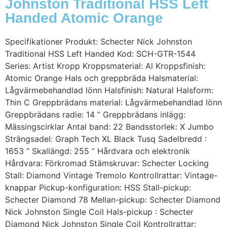
Johnston Traditional HSS Left
Handed Atomic Orange
Specifikationer Produkt: Schecter Nick Johnston
Traditional HSS Left Handed Kod: SCH-GTR-1544
Series: Artist Kropp Kroppsmaterial: Al Kroppsfinish:
Atomic Orange Hals och greppbräda Halsmaterial:
Lågvärmebehandlad lönn Halsfinish: Natural Halsform:
Thin C Greppbrädans material: Lågvärmebehandlad lönn
Greppbrädans radie: 14 ” Greppbrädans inlägg:
Mässingscirklar Antal band: 22 Bandsstorlek: X Jumbo
Strängsadel: Graph Tech XL Black Tusq Sadelbredd :
1653 ” Skallängd: 255 ” Hårdvara och elektronik
Hårdvara: Förkromad Stämskruvar: Schecter Locking
Stall: Diamond Vintage Tremolo Kontrollrattar: Vintage-
knappar Pickup-konfiguration: HSS Stall-pickup:
Schecter Diamond 78 Mellan-pickup: Schecter Diamond
Nick Johnston Single Coil Hals-pickup : Schecter
Diamond Nick Johnston Single Coil Kontrollrattar: