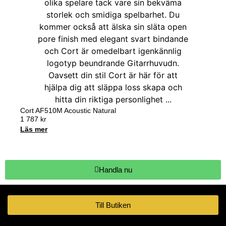
Cort AF510M Acoustic Natural
1 787
kr
Läs mer
Handla nu
Till Butiken