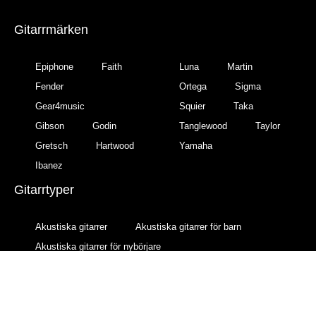
Gitarrmärken
Epiphone
Faith
Luna
Martin
Fender
Ortega
Sigma
Gear4music
Squier
Taka
Gibson
Godin
Tanglewood
Taylor
Gretsch
Hartwood
Yamaha
Ibanez
Gitarrtyper
Akustiska gitarrer
Akustiska gitarrer för barn
Akustiska gitarrer för nybörjare
Akustiska gitarrer nylonsträngade
Akustiska gitarrer stålsträngade
Klassiska akustiska gitarrer
Semiakustiska gitarrer