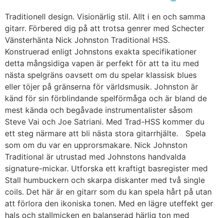
Traditionell design. Visionärlig stil. Allt i en och samma
gitarr. Förbered dig på att trotsa genrer med Schecter
Vänsterhänta Nick Johnston Traditional HSS.
Konstruerad enligt Johnstons exakta specifikationer
detta mångsidiga vapen är perfekt för att ta itu med
nästa spelgräns oavsett om du spelar klassisk blues
eller töjer på gränserna för världsmusik. Johnston är
känd för sin förblindande spelförmåga och är bland de
mest kända och begåvade instrumentalister såsom
Steve Vai och Joe Satriani. Med Trad-HSS kommer du
ett steg närmare att bli nästa stora gitarrhjälte. Spela
som om du var en upprorsmakare. Nick Johnston
Traditional är utrustad med Johnstons handvalda
signature-mickar. Utforska ett kraftigt basregister med
Stall humbuckern och skarpa diskanter med två single
coils. Det här är en gitarr som du kan spela hårt på utan
att förlora den ikoniska tonen. Med en lägre uteffekt ger
hals och stallmicken en balanserad härlig ton med