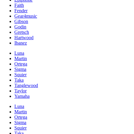
Faith
Fender
Gear4music
Gibson
Godin
Gretsch
Hartwood
Ibanez
Luna
Martin
Ortega
Sigma
Squier
Taka
Tanglewood
Taylor
Yamaha
Luna
Martin
Ortega
Sigma
Squier
Taka