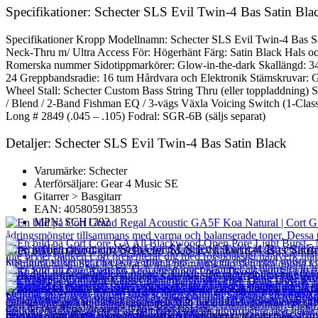
Specifikationer: Schecter SLS Evil Twin-4 Bas Satin Bla
Specifikationer Kropp Modellnamn: Schecter SLS Evil Twin-4 Bas 
Neck-Thru m/ Ultra Access För: Högerhänt Färg: Satin Black Hals och
Romerska nummer Sidotippmarkörer: Glow-in-the-dark Skallängd: 34 t
24 Greppbandsradie: 16 tum Hårdvara och Elektronik Stämskruvar: G
Wheel Stall: Schecter Custom Bass String Thru (eller toppladdning) 
/ Blend / 2-Band Fishman EQ / 3-vägs Växla Voicing Switch (1-Class
Long # 2849 (.045 – .105) Fodral: SGR-6B (säljs separat)
Detaljer: Schecter SLS Evil Twin-4 Bas Satin Black
Varumärke: Schecter
Återförsäljare: Gear 4 Music SE
Gitarrer > Basgitarr
EAN: 4058059138553
MPN: SCH1392
Mer information om Schecter SLS Evil Twin-4 Bas Satin
En basgitarr för att fröjda sinnena. Schecter SLS Evil Twin-4 Bas ger d
Fishman elektronik som ger dig tre olika röster att välja mellan. Klassis
cutaway kropp kan du bekvämt spela från botten till toppen av greppbr
Cort Grand Regal Acoustic GA5F Koa Natural
En svart-svart finish glow-in-the-dark sidopunkter och romerska siffro
Cort Core GA All Blackwood Open Pore Light Burst - Nearly New