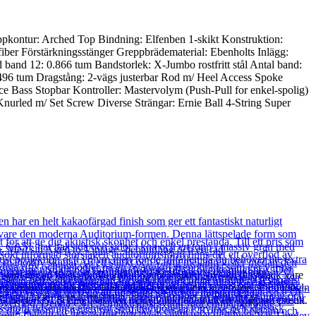
ontur: Arched Top Bindning: Elfenben 1-skikt Konstruktion:
iber Förstärkningsstänger Greppbrädematerial: Ebenholts Inlägg:
and 12: 0.866 tum Bandstorlek: X-Jumbo rostfritt stål Antal band:
496 tum Dragstång: 2-vägs justerbar Rod m/ Heel Access Spoke
e Bass Stopbar Kontroller: Mastervolym (Push-Pull for enkel-spolig)
nurled m/ Set Screw Diverse Strängar: Ernie Ball 4-String Super
som någon basist skulle älska. Spela i vilken stil som helst tack vare
inkt edge i din musik. Håll aldrig tillbaka i din kreativitet. En dubbel-
 Schecters SLS Elite Bas i en modell med en mörkare skarpare estetik.