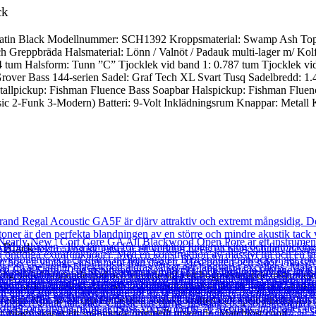
ck
Satin Black Modellnummer: SCH1392 Kroppsmaterial: Swamp Ash Toppk
 Greppbräda Halsmaterial: Lönn / Valnöt / Padauk multi-lager m/ Kolf
um Halsform: Tunn ”C” Tjocklek vid band 1: 0.787 tum Tjocklek vid b
rover Bass 144-serien Sadel: Graf Tech XL Svart Tusq Sadelbredd: 1.
Stallpickup: Fishman Fluence Bass Soapbar Halspickup: Fishman Fluenc
ic 2-Funk 3-Modern) Batteri: 9-Volt Inklädningsrum Knappar: Metall K
 Black
ig både brännande ljud och slående stil i ett högpresterande instrument 
ka moderna och funk-toner är alla lättillgängliga för att injicera en dist
ädan. Njut av all den fantastiska soniska kraften och spelbarheten hos
r inlägg skapar ett spännande originellt utseende. Matchlöst coolt.