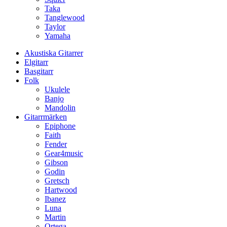
Taka
Tanglewood
Taylor
Yamaha
Akustiska Gitarrer
Elgitarr
Basgitarr
Folk
Ukulele
Banjo
Mandolin
Gitarrmärken
Epiphone
Faith
Fender
Gear4music
Gibson
Godin
Gretsch
Hartwood
Ibanez
Luna
Martin
Ortega