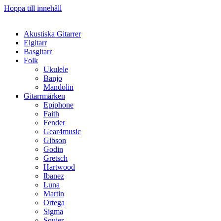
Hoppa till innehåll
Akustiska Gitarrer
Elgitarr
Basgitarr
Folk
Ukulele
Banjo
Mandolin
Gitarrmärken
Epiphone
Faith
Fender
Gear4music
Gibson
Godin
Gretsch
Hartwood
Ibanez
Luna
Martin
Ortega
Sigma
Squier