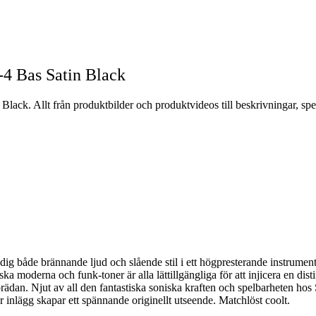
4 Bas Satin Black
lack. Allt från produktbilder och produktvideos till beskrivningar, spe
ig både brännande ljud och slående stil i ett högpresterande instrument 
ka moderna och funk-toner är alla lättillgängliga för att injicera en dist
ädan. Njut av all den fantastiska soniska kraften och spelbarheten hos
r inlägg skapar ett spännande originellt utseende. Matchlöst coolt.