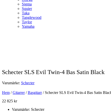
Sigma
Squier
Taka
Tanglewood
Taylor
Yamaha
Schecter SLS Evil Twin-4 Bas Satin Black
Varumärke:
Schecter
Hem
/
Gitarrer
/
Basgitarr
/ Schecter SLS Evil Twin-4 Bas Satin Black
22 825
kr
Varumärke: Schecter