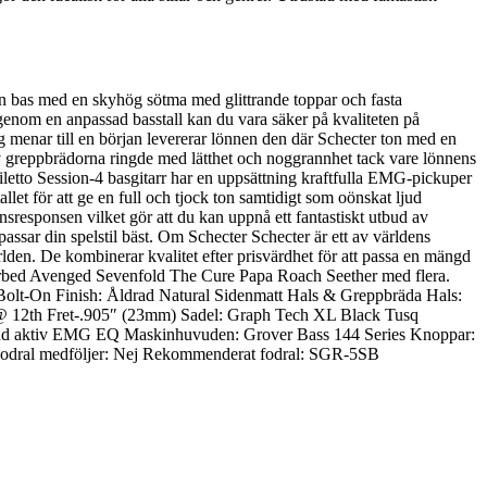
din bas med en skyhög sötma med glittrande toppar och fasta
 genom en anpassad basstall kan du vara säker på kvaliteten på
 menar till en början levererar lönnen den där Schecter ton med en
 av greppbrädorna ringde med lätthet och noggrannhet tack vare lönnens
letto Session-4 basgitarr har en uppsättning kraftfulla EMG-pickuper
let för att ge en full och tjock ton samtidigt som oönskat ljud
sresponsen vilket gör att du kan uppnå ett fantastiskt utbud av
assar din spelstil bäst. Om Schecter Schecter är ett av världens
rlden. De kombinerar kvalitet efter prisvärdhet för att passa en mängd
isturbed Avenged Sevenfold The Cure Papa Roach Seether med flera.
 Bolt-On Finish: Åldrad Natural Sidenmatt Hals & Greppbräda Hals:
 @ 12th Fret-.905″ (23mm) Sadel: Graph Tech XL Black Tusq
and aktiv EMG EQ Maskinhuvuden: Grover Bass 144 Series Knoppar:
5) Fodral medföljer: Nej Rekommenderat fodral: SGR-5SB