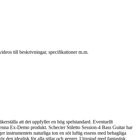
deos till beskrivningar, specifikationer m.m.
kerställa att det uppfyller en hög spelstandard. Eventuellt
denna Ex-Demo produkt. Schecter Stiletto Session-4 Bass Guitar har
 ger instrumentets naturliga ton en söt luftig essens med behagliga
den idealisk för alla stilar och genrer. Utrustad med fantastisk