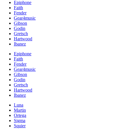
Epiphone
Faith
Fender
Gear4music
Gibson
Godin
Gretsch
Hartwood
Ibanez
Epiphone
Faith
Fender
Gear4music
Gibson
Godin
Gretsch
Hartwood
Ibanez
Luna
Martin
Ortega
Sigma
Squier