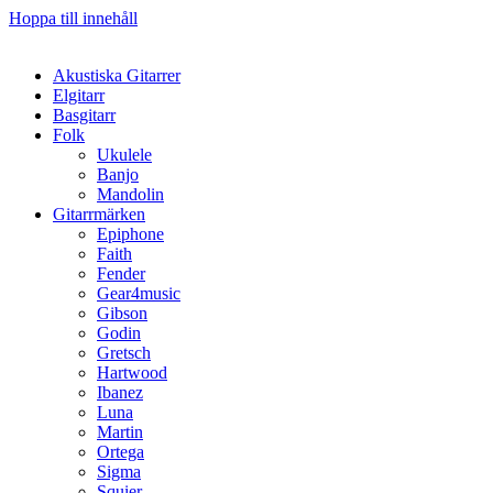
Hoppa till innehåll
Akustiska Gitarrer
Elgitarr
Basgitarr
Folk
Ukulele
Banjo
Mandolin
Gitarrmärken
Epiphone
Faith
Fender
Gear4music
Gibson
Godin
Gretsch
Hartwood
Ibanez
Luna
Martin
Ortega
Sigma
Squier