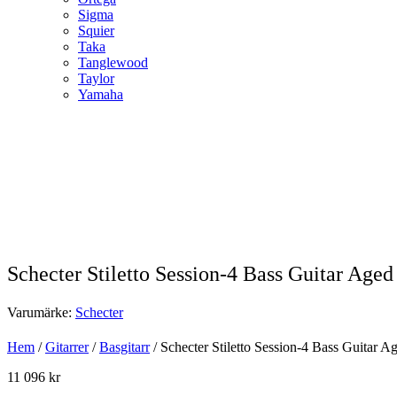
Sigma
Squier
Taka
Tanglewood
Taylor
Yamaha
Schecter Stiletto Session-4 Bass Guitar Age
Varumärke:
Schecter
Hem
/
Gitarrer
/
Basgitarr
/ Schecter Stiletto Session-4 Bass Guitar 
11 096
kr