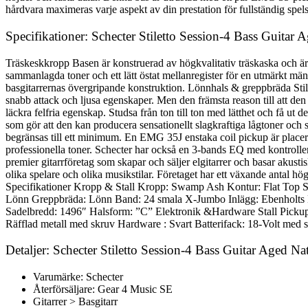
hårdvara maximeras varje aspekt av din prestation för fullständig spels
Specifikationer: Schecter Stiletto Session-4 Bass Guitar
Träskeskkropp Basen är konstruerad av högkvalitativ träskaska och är 
sammanlagda toner och ett lätt östat mellanregister för en utmärkt män
basgitarrernas övergripande konstruktion. Lönnhals & greppbräda Stil
snabb attack och ljusa egenskaper. Men den främsta reason till att den
läckra felfria egenskap. Studsa från ton till ton med lätthet och få
som gör att den kan producera sensationellt slagkraftiga lågtoner och 
begränsas till ett minimum. En EMG 35J enstaka coil pickup är placera
professionella toner. Schecter har också en 3-bands EQ med kontroller 
premier gitarrföretag som skapar och säljer elgitarrer och basar akust
olika spelare och olika musikstilar. Företaget har ett växande antal
Specifikationer Kropp & Stall Kropp: Swamp Ash Kontur: Flat Top Sta
Lönn Greppbräda: Lönn Band: 24 smala X-Jumbo Inlägg: Ebenholts E
Sadelbredd: 1496″ Halsform: ”C” Elektronik &Hardware Stall Pic
Räfflad metall med skruv Hardware : Svart Batterifack: 18-Volt med
Detaljer: Schecter Stiletto Session-4 Bass Guitar Aged N
Varumärke: Schecter
Återförsäljare: Gear 4 Music SE
Gitarrer > Basgitarr