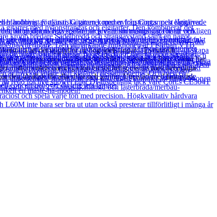
kerställa att det uppfyller en hög spelstandard. Eventuellt
denna Ex-Demo produkt. Schecter Stiletto Session-4 Bass Guitar har
 ger instrumentets naturliga ton en söt luftig essens med behagliga
den idealisk för alla stilar och genrer. Utrustad med fantastisk