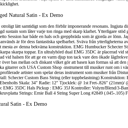
kicklighet.
 Aged Natural Satin - Ex Demo
otroligt lätt samtidigt som den förblir imponerande resonans. Ingjuta 
gd sustain som låter varje ton ringa med skarp klarhet. Ytterligare stöd
etto Session har både en hals och greppbräda som är gjorda av lönn. Jag
 används är för dess fantastiska spelbarhet. Sväva från ytterligheterna
 ut det mesta av denna bekväma konstruktion. EMG Humbucker Schecter Sti
skarpa skarpa toppar. En ultralyhörd dual EMG 35DC är placerad vid stal
d vid halsen för att ge en varm djup ton tack vare den ökade lågfrekven
över bas mellan och diskant vilket gör att basen kan formas så att den p
iska gitarrer och USA Custom Shop -instrument till musiker runt om i vä
 högprofilerade artister som spelar deras instrument som musiker från D
ll: Schecter Custom Bass String (eller toppbelastning) Konstruktion:
benholts Skala: 34″ Radie: 12″ Tjocklek: @ 1st Fret-.826″ (21mm)/
kup: EMG 35DC Hals Pickup : EMG 35J Kontroller: Volym/Blend/3-B
 skruvplatta Strings: Ernie Ball 4 String Super Long #2849 (.045-.10
atural Satin - Ex Demo