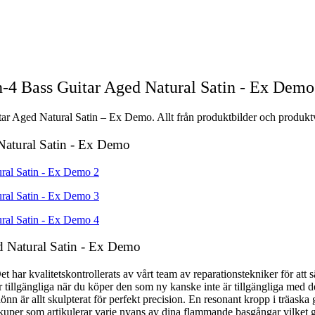
n-4 Bass Guitar Aged Natural Satin - Ex Demo
tar Aged Natural Satin – Ex Demo. Allt från produktbilder och produktvi
 Natural Satin - Ex Demo
ed Natural Satin - Ex Demo
ar kvalitetskontrollerats av vårt team av reparationstekniker för att sä
tillgängliga när du köper den som ny kanske inte är tillgängliga med 
önn är allt skulpterat för perfekt precision. En resonant kropp i träaska
uper som artikulerar varje nyans av dina flammande basgångar vilket gör 