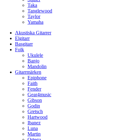
Taka
Tanglewood
Taylor
Yamaha
Akustiska Gitarrer
Elgitarr
Basgitarr
Folk
Ukulele
Banjo
Mandolin
Gitarrmärken
Epiphone
Faith
Fender
Gear4music
Gibson
Godin
Gretsch
Hartwood
Ibanez
Luna
Martin
Ortega