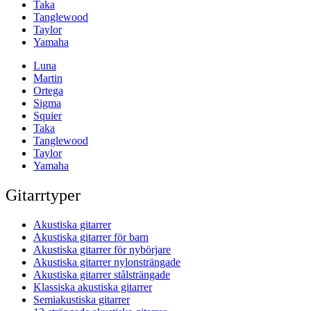
Taka
Tanglewood
Taylor
Yamaha
Luna
Martin
Ortega
Sigma
Squier
Taka
Tanglewood
Taylor
Yamaha
Gitarrtyper
Akustiska gitarrer
Akustiska gitarrer för barn
Akustiska gitarrer för nybörjare
Akustiska gitarrer nylonsträngade
Akustiska gitarrer stålsträngade
Klassiska akustiska gitarrer
Semiakustiska gitarrer