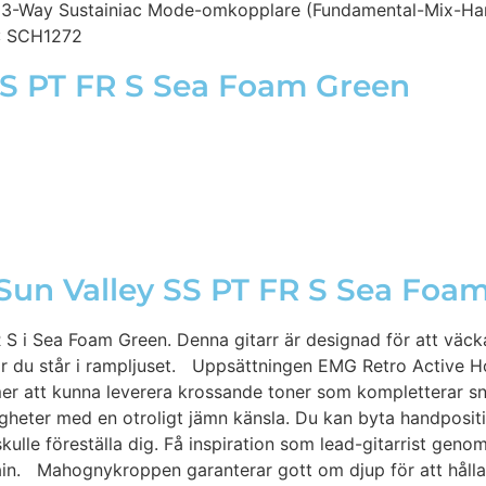
 / 3-Way Sustainiac Mode-omkopplare (Fundamental-Mix-Ha
 : SCH1272
 SS PT FR S Sea Foam Green
Sun Valley SS PT FR S Sea Foa
 i Sea Foam Green. Denna gitarr är designad för att väcka
när du står i rampljuset. Uppsättningen EMG Retro Active H
r att kunna leverera krossande toner som kompletterar sna
gheter med en otroligt jämn känsla. Du kan byta handpositi
skulle föreställa dig. Få inspiration som lead-gitarrist gen
stain. Mahognykroppen garanterar gott om djup för att håll