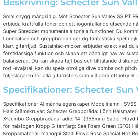
Beskrivning: Schecter Sun Val
Smal snygg mångsidig. Möt Schecter Sun Valley SS PT FR S
erbjuda kraftfulla toner och ett iögonfallande utseende 
Super Shredder monumentala tonala funktioner. Du komme
Lönnhalsen och greppbrädan ger dg fantastiska spelmöjli
klart gitarrljud. Sustainiac-micken erbjuder exakt vad du 
förstklassiga funktion och skapa ett oändligt hav av su
balanserad. Du kan skapa tajt bas och tilltalande diskante
rod -svajstall kan du spela otroliga dive bombs och pitch
följeslagaren för alla gitarristers som vill göra ett intryc
Specifikationer: Schecter Sun
Specifikationer Allmänna egenskaper Modellnamn : SVSS 
Hals Stämskruvar: Schecter Greppbräda: Lönn Halsmateria
X-Jumbo Greppbrädans radie: 14 ”(355mm) Sadel: Floyd R
för halsfogen Kropp Gitarrfärg: Sea Foam Green (SFG) Hå
Kroppsmaterial: mahogni Stall: Floyd Rose Special Hot Ro