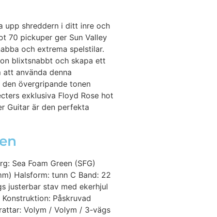
 upp shreddern i ditt inre och
ot 70 pickuper ger Sun Valley
bba och extrema spelstilar.
on blixtsnabbt och skapa ett
om att använda denna
a den övergripande tonen
hecters exklusiva Floyd Rose hot
er Guitar är den perfekta
een
ärg: Sea Foam Green (SFG)
 mm) Halsform: tunn C Band: 22
 justerbar stav med ekerhjul
 Konstruktion: Påskruvad
rattar: Volym / Volym / 3-vägs