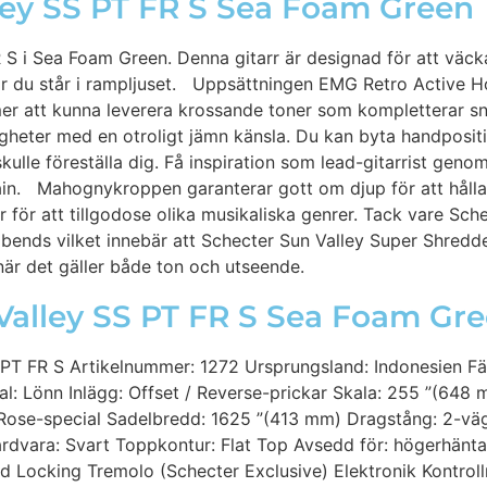
ley SS PT FR S Sea Foam Green
 i Sea Foam Green. Denna gitarr är designad för att väcka
när du står i rampljuset. Uppsättningen EMG Retro Active H
r att kunna leverera krossande toner som kompletterar sna
gheter med en otroligt jämn känsla. Du kan byta handpositi
skulle föreställa dig. Få inspiration som lead-gitarrist gen
stain. Mahognykroppen garanterar gott om djup för att håll
r för att tillgodose olika musikaliska genrer. Tack vare Sc
 bends vilket innebär att Schecter Sun Valley Super Shredd
k när det gäller både ton och utseende.
 Valley SS PT FR S Sea Foam Gr
PT FR S Artikelnummer: 1272 Ursprungsland: Indonesien F
l: Lönn Inlägg: Offset / Reverse-prickar Skala: 255 ”(648
ose-special Sadelbredd: 1625 ”(413 mm) Dragstång: 2-vägs
rdvara: Svart Toppkontur: Flat Top Avsedd för: högerhänta
d Locking Tremolo (Schecter Exclusive) Elektronik Kontroll