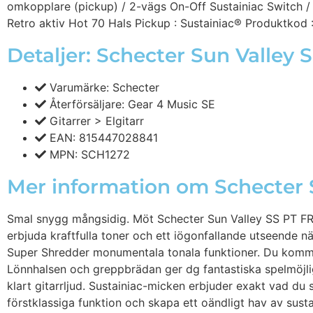
omkopplare (pickup) / 2-vägs On-Off Sustainiac Switch
Retro aktiv Hot 70 Hals Pickup : Sustainiac® Produktkod
Detaljer: Schecter Sun Valley
Varumärke: Schecter
Återförsäljare: Gear 4 Music SE
Gitarrer > Elgitarr
EAN: 815447028841
MPN: SCH1272
Mer information om Schecter 
Smal snygg mångsidig. Möt Schecter Sun Valley SS PT FR S
erbjuda kraftfulla toner och ett iögonfallande utseende 
Super Shredder monumentala tonala funktioner. Du komme
Lönnhalsen och greppbrädan ger dg fantastiska spelmöjli
klart gitarrljud. Sustainiac-micken erbjuder exakt vad du 
förstklassiga funktion och skapa ett oändligt hav av su