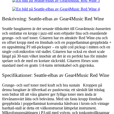
Beskrivning: Seattle-elbas av Gear4Music Red Wine
Seattle basgitarren är det senaste tillskottet till Gear4music-basserien
och omfattar en kropp i jazz-stil som erbjuder fina och enastående
grunge- och surf toner. Gitarren har en attraktiv Red Wine-yta och
en offset kropp med en lönnhals och en poppellaminat-greppbräda +
en uppsättning PJ stil-pickuper – en split coil pickup i mitten och en
single coil-mikrofon vid stallet. Gitarren har också en short scale
längd på 30-tum vilket innebär att det är en perfekt bas för mindre
spelare och de med en kortare räckvidd. Gitarren förses som
standard med en gratis 1/4-tums strömkabel och gigväska.
Specifikationer: Seattle-elbas av Gear4Music Red Wine
Grunge- och surf toner med kraft och bra sustain Kroppen på
denna basgitarr är tillverkad av paulownia; ett särskilt lätt träslag
som bidrar till att våra gitarrer ger fylliga toner men ända är
förvånansvärt lätta och bekväma. Med sin fasta kropp lönnhals
greppbräda i poppellaminat koreanska hårdvara i krom och vintage
hardtail-stall är detta ett välkonstruerat lättspelat instrument.
MIkrofonuppsättingen i PJ-stil med volym- och tonkontrollknappar