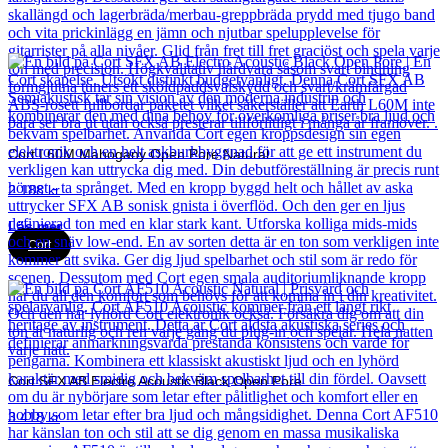
Cort L60M Mahogany Open Pore Natural
2 188
kr
Läs mer
Cort
Cort SFX AB Electro Acoustic Black Open Pore
3 418
kr