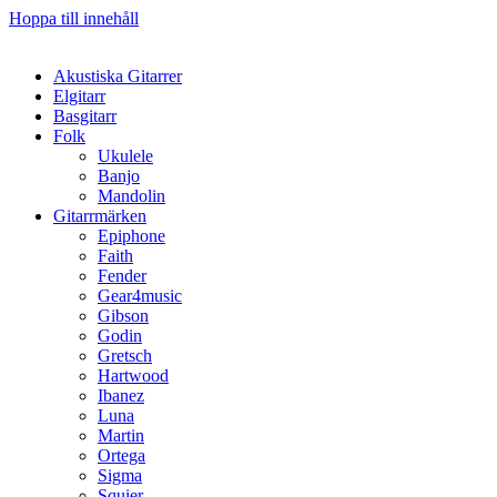
Hoppa till innehåll
Akustiska Gitarrer
Elgitarr
Basgitarr
Folk
Ukulele
Banjo
Mandolin
Gitarrmärken
Epiphone
Faith
Fender
Gear4music
Gibson
Godin
Gretsch
Hartwood
Ibanez
Luna
Martin
Ortega
Sigma
Squier