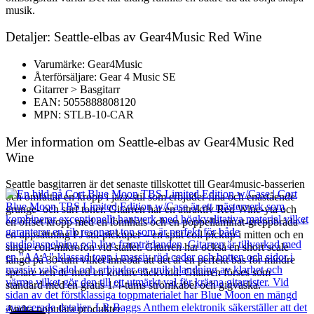
musik.
Detaljer: Seattle-elbas av Gear4Music Red Wine
Varumärke: Gear4Music
Återförsäljare: Gear 4 Music SE
Gitarrer > Basgitarr
EAN: 5055888808120
MPN: STLB-10-CAR
Mer information om Seattle-elbas av Gear4Music Red
Wine
Seattle basgitarren är det senaste tillskottet till Gear4music-basserien
och omfattar en kropp i jazz-stil som erbjuder fina och enastående
grunge- och surf toner. Gitarren har en attraktiv Red Wine-yta och
en offset kropp med en lönnhals och en poppellaminat-greppbräda +
en uppsättning PJ stil-pickuper – en split coil pickup i mitten och en
single coil-mikrofon vid stallet. Gitarren har också en short scale
längd på 30-tum vilket innebär att det är en perfekt bas för mindre
spelare och de med en kortare räckvidd. Gitarren förses som
standard med en gratis 1/4-tums strömkabel och gigväska.
Andra populära produkter