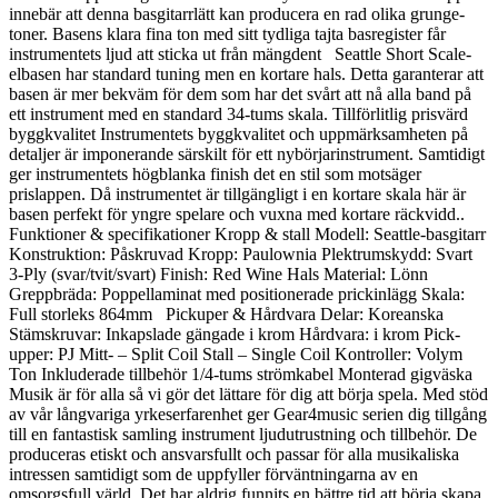
innebär att denna basgitarrlätt kan producera en rad olika grunge-
toner. Basens klara fina ton med sitt tydliga tajta basregister får
instrumentets ljud att sticka ut från mängdent Seattle Short Scale-
elbasen har standard tuning men en kortare hals. Detta garanterar att
basen är mer bekväm för dem som har det svårt att nå alla band på
ett instrument med en standard 34-tums skala. Tillförlitlig prisvärd
byggkvalitet Instrumentets byggkvalitet och uppmärksamheten på
detaljer är imponerande särskilt för ett nybörjarinstrument. Samtidigt
ger instrumentets högblanka finish det en stil som motsäger
prislappen. Då instrumentet är tillgängligt i en kortare skala här är
basen perfekt för yngre spelare och vuxna med kortare räckvidd..
Funktioner & specifikationer Kropp & stall Modell: Seattle-basgitarr
Konstruktion: Påskruvad Kropp: Paulownia Plektrumskydd: Svart
3-Ply (svar/tvit/svart) Finish: Red Wine Hals Material: Lönn
Greppbräda: Poppellaminat med positionerade prickinlägg Skala:
Full storleks 864mm Pickuper & Hårdvara Delar: Koreanska
Stämskruvar: Inkapslade gängade i krom Hårdvara: i krom Pick-
upper: PJ Mitt- – Split Coil Stall – Single Coil Kontroller: Volym
Ton Inkluderade tillbehör 1/4-tums strömkabel Monterad gigväska
Musik är för alla så vi gör det lättare för dig att börja spela. Med stöd
av vår långvariga yrkeserfarenhet ger Gear4music serien dig tillgång
till en fantastisk samling instrument ljudutrustning och tillbehör. De
produceras etiskt och ansvarsfullt och passar för alla musikaliska
intressen samtidigt som de uppfyller förväntningarna av en
omsorgsfull värld. Det har aldrig funnits en bättre tid att börja skapa