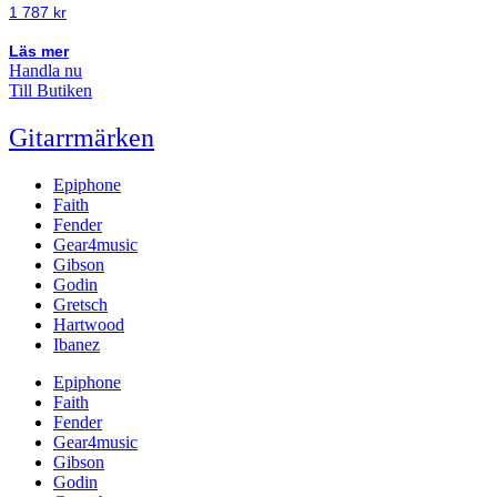
1 787
kr
Läs mer
Handla nu
Till Butiken
Gitarrmärken
Epiphone
Faith
Fender
Gear4music
Gibson
Godin
Gretsch
Hartwood
Ibanez
Epiphone
Faith
Fender
Gear4music
Gibson
Godin