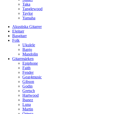
Taka
Tanglewood
Taylor
Yamaha
Akustiska Gitarrer
Elgitarr
Basgitarr
Folk
Ukulele
Banjo
Mandolin
Gitarrmärken
Epiphone
Faith
Fender
Gear4music
Gibson
Godin
Gretsch
Hartwood
Ibanez
Luna
Martin
Ortega