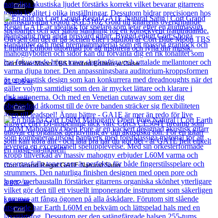
Cort
Cort Blue Moon TBS Limited Edition w/Case
21 435
kr
Läs mer
Cort
Cort Grand Regal GA1E Natural Satin
3 832
kr
Läs mer
Cort