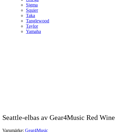
Sigma
Squier
Taka
Tanglewood
Taylor
Yamaha
Seattle-elbas av Gear4Music Red Wine
Varumärke:
Gear4Music