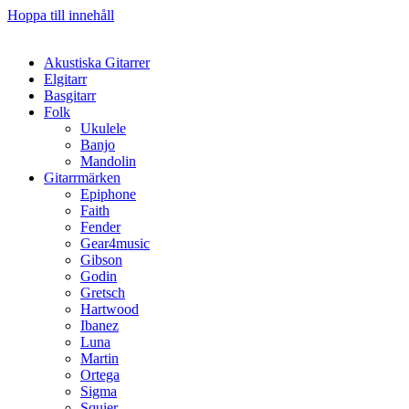
Hoppa till innehåll
Akustiska Gitarrer
Elgitarr
Basgitarr
Folk
Ukulele
Banjo
Mandolin
Gitarrmärken
Epiphone
Faith
Fender
Gear4music
Gibson
Godin
Gretsch
Hartwood
Ibanez
Luna
Martin
Ortega
Sigma
Squier