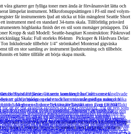
tt våra gitarrer ger fylliga toner men ända är förvånansvärt lätta och
uerat lättspelat instrument. MIkrofonuppsättingen i PJ-stil med volym-
egister får instrumentets ljud att sticka ut från mängdent Seattle Short
tt instrument med en standard 34-tums skala. Tillförlitlig prisvärd
strumentets högblanka finish det en stil som motsäger prislappen. Då
tioner Kropp & stall Modell: Seattle-basgitarr Konstruktion: Påskruvad
e prickinlägg Skala: Full storleks 864mm Pickuper & Hårdvara Delar:
ym Ton Inkluderade tillbehör 1/4″ strömkabel Monterad gigväska
st till en stor samling av instrument ljudutrustning och tillbehör.
its ett bättre tillfälle att börja skapa musik.
- och surf toner. Gitarren har en attraktiv vit yta och en offset kropp
 vid stallet. Gitarren förses som standard med en gratis 1/4-tums