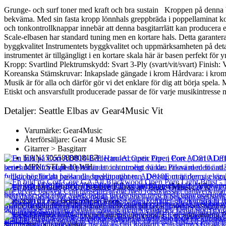
Grunge- och surf toner med kraft och bra sustain Kroppen på denna basgit
bekväma. Med sin fasta kropp lönnhals greppbräda i poppellaminat kore
och tonkontrollknappar innebär att denna basgitarrlätt kan producera en 
Scale-elbasen har standard tuning men en kortare hals. Detta garantera
byggkvalitet Instrumentets byggkvalitet och uppmärksamheten på detalj
instrumentet är tillgängligt i en kortare skala här är basen perfekt f
Kropp: Svartlind Plektrumskydd: Svart 3-Ply (svart/vit/svart) Finis
Koreanska Stämskruvar: Inkapslade gängade i krom Hårdvara: i krom P
Musik är för alla och därför gör vi det enklare för dig att börja spela
Etiskt och ansvarsfullt producerade passar de för varje musikintresse m
Detaljer: Seattle Elbas av Gear4Music Vit
Varumärke: Gear4Music
Återförsäljare: Gear 4 Music SE
Gitarrer > Basgitarr
EAN: 5055888808137
MPN: STLB-10-WH
Mer information om Seattle Elbas av Gear4Music Vit
Cort AD810 Left Handed Open Pore
Seattle basgitarren är det senaste tillskottet till Gear4music-basserien
med en lönnhals och en poppellaminat-greppbräda + en uppsättning PJ st
2 417
kr
strömkabel och gigväska.