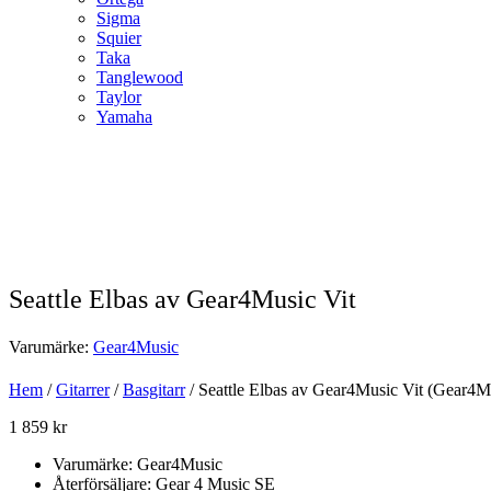
Sigma
Squier
Taka
Tanglewood
Taylor
Yamaha
Seattle Elbas av Gear4Music Vit
Varumärke:
Gear4Music
Hem
/
Gitarrer
/
Basgitarr
/ Seattle Elbas av Gear4Music Vit (Gear4M
1 859
kr
Varumärke: Gear4Music
Återförsäljare: Gear 4 Music SE