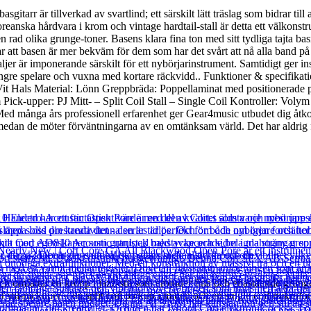
arr är tillverkad av svartlind; ett särskilt lätt träslag som bidrar till a
anska hårdvara i krom och vintage hardtail-stall är detta ett välkonstr
rad olika grunge-toner. Basens klara fina ton med sitt tydliga tajta basr
r att basen är mer bekväm för dem som har det svårt att nå alla band på e
er är imponerande särskilt för ett nybörjarinstrument. Samtidigt ger in
ör yngre spelare och vuxna med kortare räckvidd.. Funktioner & specifika
h: Vit Hals Material: Lönn Greppbräda: Poppellaminat med positionerad
ick-upper: PJ Mitt- – Split Coil Stall – Single Coil Kontroller: Vol
. Med många års professionell erfarenhet ger Gear4music utbudet dig åtkom
edan de möter förväntningarna av en omtänksam värld. Det har aldrig funn
 och omfattar en kropp i jazz-stil som erbjuder fina och enastående grunge
il-pickuper – en split coil pickup i mitten och en single coil-mikrofon