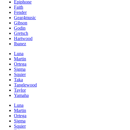
Epiphone
Faith
Fender
Gear4music
Gibson
Godin
Gretsch
Hartwood
Ibanez
Luna
Martin
Ortega
Sigma
Squier
Taka
Tanglewood
Taylor
Yamaha
Luna
Martin
Ortega
Sigma
Squier