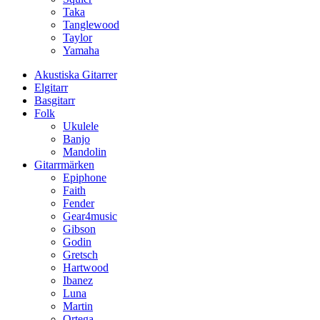
Taka
Tanglewood
Taylor
Yamaha
Akustiska Gitarrer
Elgitarr
Basgitarr
Folk
Ukulele
Banjo
Mandolin
Gitarrmärken
Epiphone
Faith
Fender
Gear4music
Gibson
Godin
Gretsch
Hartwood
Ibanez
Luna
Martin
Ortega