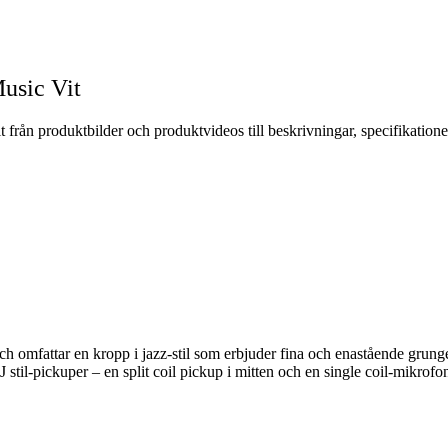
usic Vit
 från produktbilder och produktvideos till beskrivningar, specifikation
 och omfattar en kropp i jazz-stil som erbjuder fina och enastående grunge
il-pickuper – en split coil pickup i mitten och en single coil-mikrofon