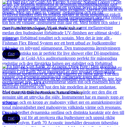
Cort Earth 60 Mahogany Open Pore Natural
2 846
kr
Läs mer
Cort
Cort Gold-A6 Electro Acoustic Natural Glossy
9 280
kr
Läs mer
Cort