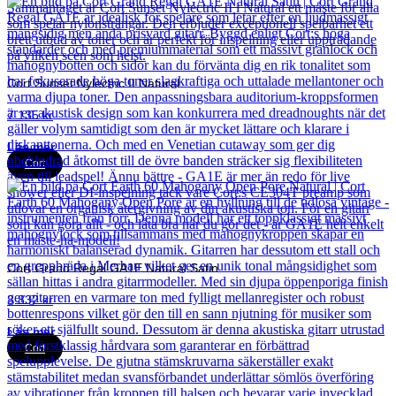
Cort Sunset Nylectric II Natural
7 135
kr
Läs mer
Cort
Cort Grand Regal GA1E Natural Satin
3 832
kr
Läs mer
Cort