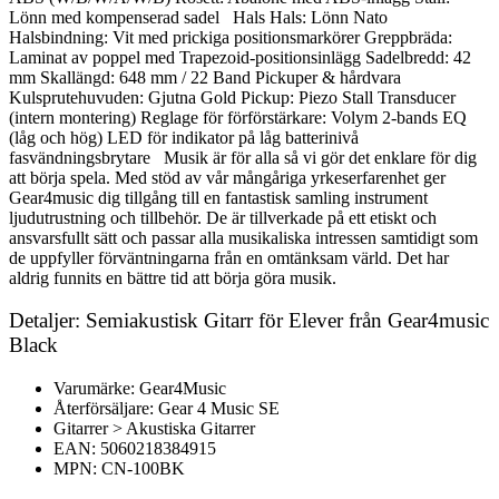
Lönn med kompenserad sadel Hals Hals: Lönn Nato
Halsbindning: Vit med prickiga positionsmarkörer Greppbräda:
Laminat av poppel med Trapezoid-positionsinlägg Sadelbredd: 42
mm Skallängd: 648 mm / 22 Band Pickuper & hårdvara
Kulsprutehuvuden: Gjutna Gold Pickup: Piezo Stall Transducer
(intern montering) Reglage för förförstärkare: Volym 2-bands EQ
(låg och hög) LED för indikator på låg batterinivå
fasvändningsbrytare Musik är för alla så vi gör det enklare för dig
att börja spela. Med stöd av vår mångåriga yrkeserfarenhet ger
Gear4music dig tillgång till en fantastisk samling instrument
ljudutrustning och tillbehör. De är tillverkade på ett etiskt och
ansvarsfullt sätt och passar alla musikaliska intressen samtidigt som
de uppfyller förväntningarna från en omtänksam värld. Det har
aldrig funnits en bättre tid att börja göra musik.
Detaljer: Semiakustisk Gitarr för Elever från Gear4music
Black
Varumärke: Gear4Music
Återförsäljare: Gear 4 Music SE
Gitarrer > Akustiska Gitarrer
EAN: 5060218384915
MPN: CN-100BK