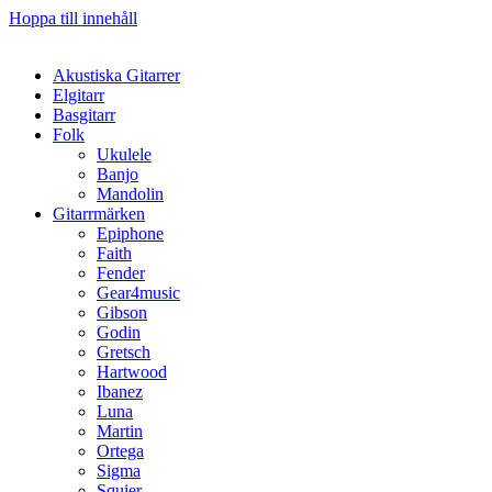
Hoppa till innehåll
Akustiska Gitarrer
Elgitarr
Basgitarr
Folk
Ukulele
Banjo
Mandolin
Gitarrmärken
Epiphone
Faith
Fender
Gear4music
Gibson
Godin
Gretsch
Hartwood
Ibanez
Luna
Martin
Ortega
Sigma
Squier