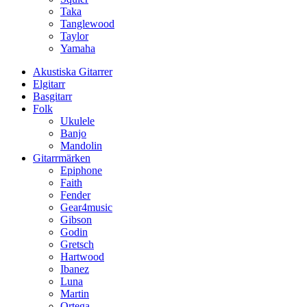
Taka
Tanglewood
Taylor
Yamaha
Akustiska Gitarrer
Elgitarr
Basgitarr
Folk
Ukulele
Banjo
Mandolin
Gitarrmärken
Epiphone
Faith
Fender
Gear4music
Gibson
Godin
Gretsch
Hartwood
Ibanez
Luna
Martin
Ortega