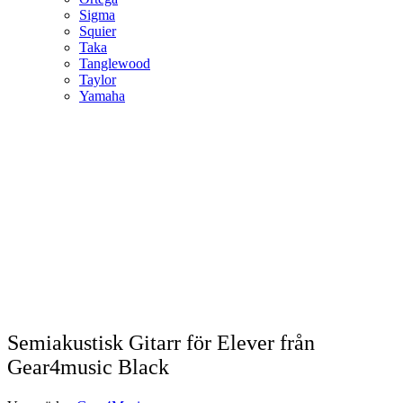
Sigma
Squier
Taka
Tanglewood
Taylor
Yamaha
Semiakustisk Gitarr för Elever från
Gear4music Black