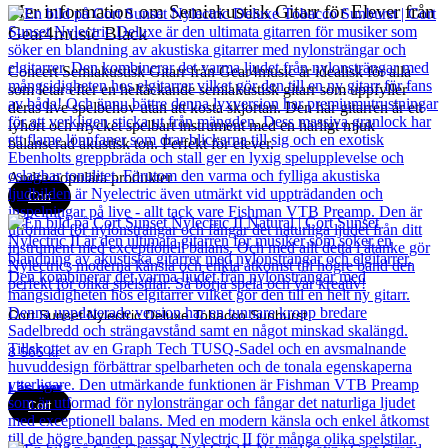
Mer information om Semiakustisk Gitarr för Elever från
Gear4music Black
Concert Semiakustisk Gitarr från Gear4music är idealisk för alla
som letar efter en heltäckande semiakustisk gitarr som uppfyller
deras live spelbehov utan att kosta skjortan. Den här gitarren är ett
lyhört och mycket spelbart instrument med en härligt mjuk
balanserad akustisk ton. Perfekt för elever.
Andra populära produkter
Cort
Cort Sunset Nylectric Deluxe Tobacco Sunburst
8 565
kr
Läs mer
Cort