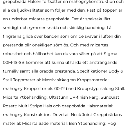
greppbräda Halsen fortsätter en mahognykonstruktion och
alla de ljudkvaliteter som följer med den. Fäst på toppen är
en underbar micarta greppbräda. Det är spektakulärt
smidigt och rymmer snabb och skicklig bandning. Låt
fingrarna glida över banden som om de svävar i luften din
prestanda blir onekligen sömlös. Och med micartas
robusthet och hållbarhet kan du vara säker på att Sigma
00M-1S-SB kommer att kunna uthärda ett ansträngande
turnéliv samt alla orädda prestanda. Specifikationer Body &
Stall Toppmaterial: Massiv sitkagran Kroppsmaterial:
mahogny Kroppsstorlek: 00-12 band Kroppstyp: salong Stall:
Micarta Ytbehandling: Ultratunn UV-finish Färg: Sunburst
Rosett: Multi Stripe Hals och greppbräda Halsmaterial:
mahogny Konstruktion: Dovetail Neck Joint Greppbrädans
material: Micarta Sadelmaterial: Ben Ytbehandling: Hög