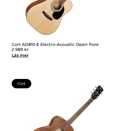
Cort AD810-E Electro-Acoustic Open Pore
2 989
kr
Läs mer
Cort