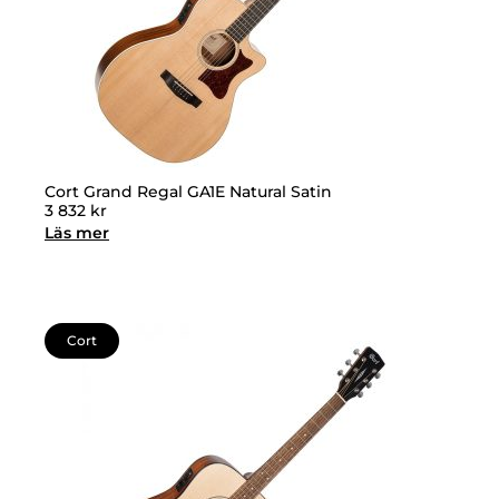
Cort Grand Regal GA1E Natural Satin
3 832
kr
Läs mer
Cort