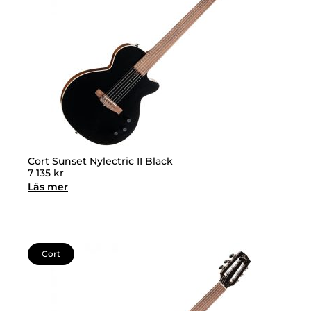
Cort Sunset Nylectric II Black
7 135
kr
Läs mer
Cort