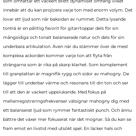
som omfattar ett vackert brett dynamiskt omfång vilket
innebär att du kan projicera varje ton med enorm volym. Det
lovar ett ljud som når baksidan av rummet. Detta lysande
tonträ är en pålitlig favorit för gitarrtoppar dels för sin
mångsidiga och tonalt balanserade natur och dels för sin
underbara artikulation. Även när du stämmer över de mest
komplexa ackorden kommer varje ton att flyta från
strängarna som är rika på skarp klarhet. Som komplement
till granplattan är magnifik rygg och sidor av mahogny. De
lägger till underbar värme och resonans till din ton och ser
till att den är vackert uppslukande. Med fokus på
mellanregistreringsfrekvenser välsignar mahogny dig med
ett balanserat ljud som rymmer fantastiskt punch. Och ännu
bättre det växer mer fokuserat när det mognar. Så du kan se
fram emot en livstid med utsökt spel. En läcker hals och