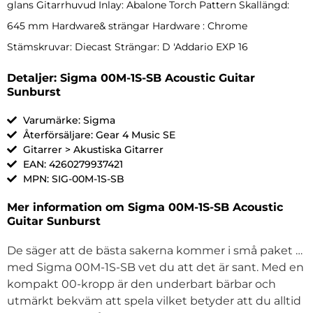
glans Gitarrhuvud Inlay: Abalone Torch Pattern Skallängd:
645 mm Hardware& strängar Hardware : Chrome
Stämskruvar: Diecast Strängar: D 'Addario EXP 16
Detaljer: Sigma 00M-1S-SB Acoustic Guitar
Sunburst
Varumärke: Sigma
Återförsäljare: Gear 4 Music SE
Gitarrer > Akustiska Gitarrer
EAN: 4260279937421
MPN: SIG-00M-1S-SB
Mer information om Sigma 00M-1S-SB Acoustic
Guitar Sunburst
De säger att de bästa sakerna kommer i små paket …
med Sigma 00M-1S-SB vet du att det är sant. Med en
kompakt 00-kropp är den underbart bärbar och
utmärkt bekväm att spela vilket betyder att du alltid