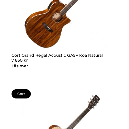
Cort Grand Regal Acoustic GA5F Koa Natural
7 850
kr
Läs mer
Cort