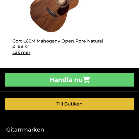
Cort L60M Mahogany Open Pore Natural
2 188
kr
Läs mer
Handla nu
Till Butiken
Gitarrmärken