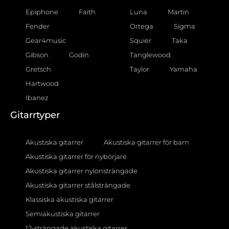
Epiphone
Faith
Luna
Martin
Fender
Ortega
Sigma
Gear4music
Squier
Taka
Gibson
Godin
Tanglewood
Gretsch
Taylor
Yamaha
Hartwood
Ibanez
Gitarrtyper
Akustiska gitarrer
Akustiska gitarrer för barn
Akustiska gitarrer för nybörjare
Akustiska gitarrer nylonsträngade
Akustiska gitarrer stålsträngade
Klassiska akustiska gitarrer
Semiakustiska gitarrer
12-strängade akustiska gitarrer