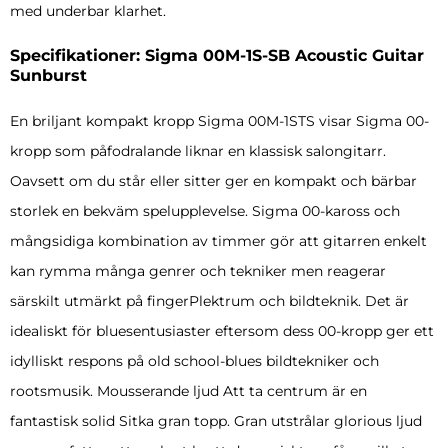
med underbar klarhet.
Specifikationer: Sigma 00M-1S-SB Acoustic Guitar
Sunburst
En briljant kompakt kropp Sigma 00M-1STS visar Sigma 00-
kropp som påfodralande liknar en klassisk salongitarr.
Oavsett om du står eller sitter ger en kompakt och bärbar
storlek en bekväm spelupplevelse. Sigma 00-kaross och
mångsidiga kombination av timmer gör att gitarren enkelt
kan rymma många genrer och tekniker men reagerar
särskilt utmärkt på fingerPlektrum och bildteknik. Det är
idealiskt för bluesentusiaster eftersom dess 00-kropp ger ett
idylliskt respons på old school-blues bildtekniker och
rootsmusik. Mousserande ljud Att ta centrum är en
fantastisk solid Sitka gran topp. Gran utstrålar glorious ljud