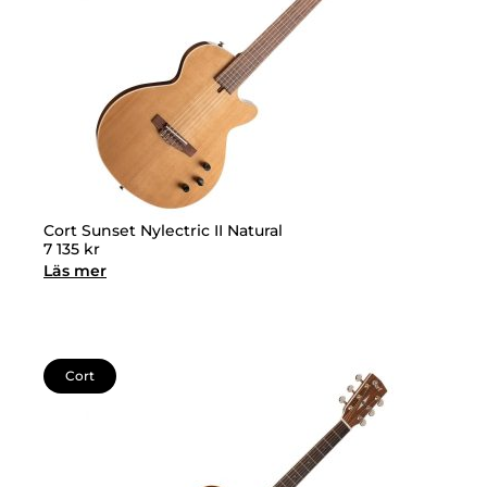
Cort Sunset Nylectric II Natural
7 135
kr
Läs mer
Cort