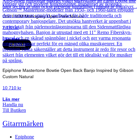
Cort L60M Mahogany Open Pore Natural
2 188
kr
Läs mer
Epiphone
Epiphone Mastertone Bowtie Open Back Banjo Inspired by Gibson
Custom Natural
10 710
kr
Läs mer
Handla nu
Till Butiken
Gitarrmärken
Epiphone