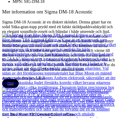
MPN: SIG-DM-18
Mer information om Sigma DM-18 Acoustic
Sigma DM-18 Acoustic är en diskret skönhet. Denna gitarr har en
solid Sitka-gran-topp prydd med ett falskt sköldpaddsvalskydd och
en elegant soundhole-rosett och bländar i både utseende och ljud.
Förvänta dig diskanter som lyser lågtoner som ger resonans och
mellantoner som slagkraftighet – en häpnadsväckande mängd toner
flödar från gran allt med kraft och klarhet. Du kommer då att ha
mahogny bak och sidor som ger lite extra resonans och värme till
din ton vilket gör den vackert balanserad och redo för alla genrer.
Kombinera detta med D-14-bandss högljudda befodralande röst och
du kan vara säker på att ha din publik fast från första trumfet. Var du
än är oavsett stil Sigma DM-18 ren akustisk kraft.
Andra populära produkter
Cort
Cort Blue Moon TBS Limited Edition w/Case