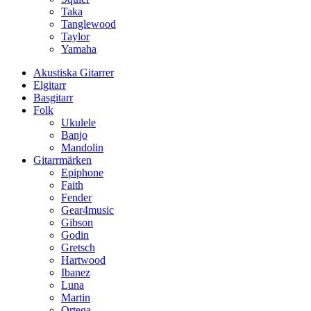
Taka
Tanglewood
Taylor
Yamaha
Akustiska Gitarrer
Elgitarr
Basgitarr
Folk
Ukulele
Banjo
Mandolin
Gitarrmärken
Epiphone
Faith
Fender
Gear4music
Gibson
Godin
Gretsch
Hartwood
Ibanez
Luna
Martin
Ortega