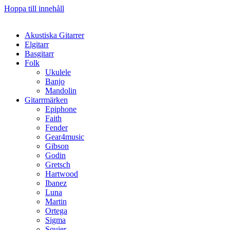
Hoppa till innehåll
Akustiska Gitarrer
Elgitarr
Basgitarr
Folk
Ukulele
Banjo
Mandolin
Gitarrmärken
Epiphone
Faith
Fender
Gear4music
Gibson
Godin
Gretsch
Hartwood
Ibanez
Luna
Martin
Ortega
Sigma
Squier