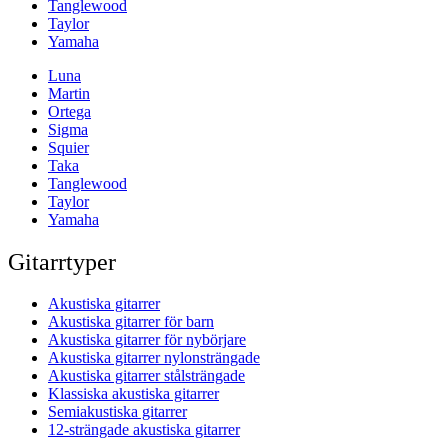
Tanglewood
Taylor
Yamaha
Luna
Martin
Ortega
Sigma
Squier
Taka
Tanglewood
Taylor
Yamaha
Gitarrtyper
Akustiska gitarrer
Akustiska gitarrer för barn
Akustiska gitarrer för nybörjare
Akustiska gitarrer nylonsträngade
Akustiska gitarrer stålsträngade
Klassiska akustiska gitarrer
Semiakustiska gitarrer
12-strängade akustiska gitarrer