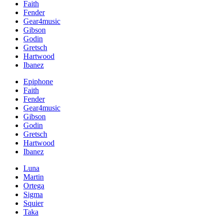
Faith
Fender
Gear4music
Gibson
Godin
Gretsch
Hartwood
Ibanez
Epiphone
Faith
Fender
Gear4music
Gibson
Godin
Gretsch
Hartwood
Ibanez
Luna
Martin
Ortega
Sigma
Squier
Taka