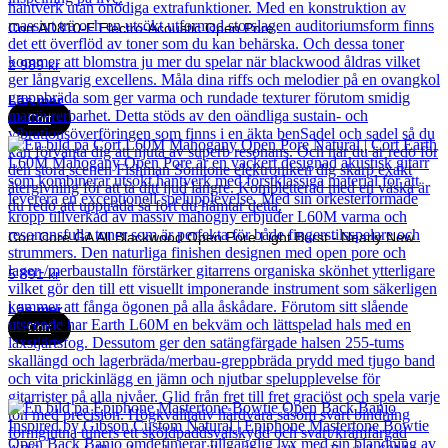
Cort AD810-E Electro-Acoustic Open Pore
2 989
kr
Läs mer
Cort
Cort Core GA All Blackwood Open Pore Light Burst - Nearly New
5 891
kr
Läs mer
Cort