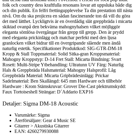
folk och country dess kraftfulla resonans lovar att uppsluka både dig
och din publik. En felfri frettingupplevelse Ta din prestation till nästa
nivå. Om du ska projicera en sådan fascinerande ton då vill du göra
det med lätthet. Lyckligtvis är en överdådig slät greppbräda i micarta
skiktad ovanpå den bekväma mahognyhalsen vilket möjliggör
eleganta sömlösa övergångar från grepp till grepp. Den är prydd
med eleganta prickinlägg och matchar perfekt med den ljusa
granlocken vilket bidrar till en övergripande slående men ändå
naturlig estetik. Specifikationer Produktkod: SIG-GTR-DM-18
Kropp & Stall Toppmaterial: Solid Sitka-gran Kroppsmaterial:
Mahogny Kroppstyp: D-14 Fret Stall: Micarta Bindning: Svart
Rosett: Multi-Stripe Ytbehandling: Ultratunn UV Färg: Naturlig
Hals & Greppbräda Halsmaterial: Mahogny Halsprofil: Låg
Greppbräda Material: Micarta Gripbrädesinlägg: Prickar
Sadelmaterial: Ben Skallängd: 645 mm Hardware och tillbehör
Hardware : Krom Stämskruvar: Grover Die-Cast plektrumskydd:
Faux Tortoiseshell Strängar: D´Addario EXP16
Detaljer: Sigma DM-18 Acoustic
Varumärke: Sigma
Återförsäljare: Gear 4 Music SE
Gitarrer > Akustiska Gitarrer
EAN: 4260279930088