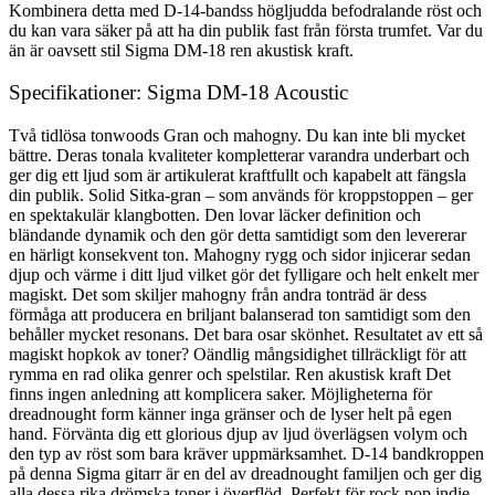
Kombinera detta med D-14-bandss högljudda befodralande röst och
du kan vara säker på att ha din publik fast från första trumfet. Var du
än är oavsett stil Sigma DM-18 ren akustisk kraft.
Specifikationer: Sigma DM-18 Acoustic
Två tidlösa tonwoods Gran och mahogny. Du kan inte bli mycket
bättre. Deras tonala kvaliteter kompletterar varandra underbart och
ger dig ett ljud som är artikulerat kraftfullt och kapabelt att fängsla
din publik. Solid Sitka-gran – som används för kroppstoppen – ger
en spektakulär klangbotten. Den lovar läcker definition och
bländande dynamik och den gör detta samtidigt som den levererar
en härligt konsekvent ton. Mahogny rygg och sidor injicerar sedan
djup och värme i ditt ljud vilket gör det fylligare och helt enkelt mer
magiskt. Det som skiljer mahogny från andra tonträd är dess
förmåga att producera en briljant balanserad ton samtidigt som den
behåller mycket resonans. Det bara osar skönhet. Resultatet av ett så
magiskt hopkok av toner? Oändlig mångsidighet tillräckligt för att
rymma en rad olika genrer och spelstilar. Ren akustisk kraft Det
finns ingen anledning att komplicera saker. Möjligheterna för
dreadnought form känner inga gränser och de lyser helt på egen
hand. Förvänta dig ett glorious djup av ljud överlägsen volym och
den typ av röst som bara kräver uppmärksamhet. D-14 bandkroppen
på denna Sigma gitarr är en del av dreadnought familjen och ger dig
alla dessa rika drömska toner i överflöd. Perfekt för rock pop indie