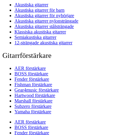
Akustiska gitarrer
Akustiska gitarrer för barn
Akustiska gitarrer för nybörjare
Akustiska gitarrer nylonsträngade
Akustiska gitarrer stålsträngade
Klassiska akustiska gitarrer
Semiakustiska gitarrer
12-strängade akustiska gitarrer
Gitarrförstärkare
AER förstärkare
BOSS förstärkare
Fender förstärkare
Fishman förstärkare
Gear4music förstärkare
Hartwood förstärkare
Marshall förstärkare
Subzero förstärkare
Yamaha förstärkare
AER förstärkare
BOSS förstärkare
Fender förstärkare