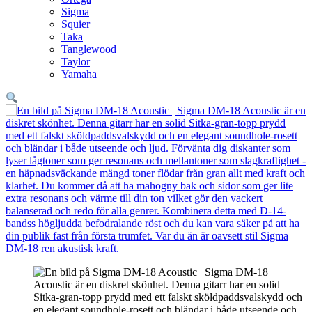
Sigma
Squier
Taka
Tanglewood
Taylor
Yamaha