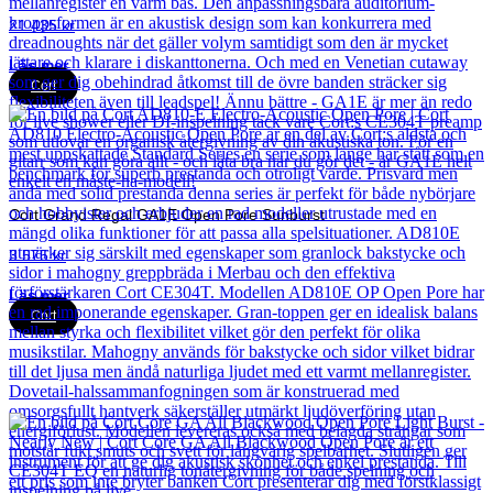
21 435
kr
Läs mer
Cort
Cort Grand Regal GA1E Open Pore Sunburst
3 575
kr
Läs mer
Cort