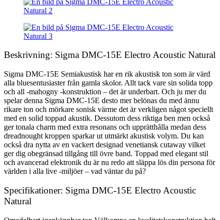
Beskrivning: Sigma DMC-15E Electro Acoustic Natural
Sigma DMC-15E Semiakustisk har en rik akustisk ton som är värd
alla bluesentusiaster från gamla skolor. Allt tack vare sin solida topp
och all -mahogny -konstruktion – det är underbart. Och ju mer du
spelar denna Sigma DMC-15E desto mer belönas du med ännu
rikare ton och mörkare sonisk värme det är verkligen något speciellt
med en solid toppad akustik. Dessutom dess riktiga ben men också
ger tonala charm med extra resonans och upprätthålla medan dess
dreadnought kroppen sparkar ut utmärkt akustisk volym. Du kan
också dra nytta av en vackert designad venetiansk cutaway vilket
ger dig obegränsad tillgång till övre band. Toppad med elegant stil
och avancerad elektronik du är nu redo att släppa lös din persona för
världen i alla live -miljöer – vad väntar du på?
Specifikationer: Sigma DMC-15E Electro Acoustic
Natural