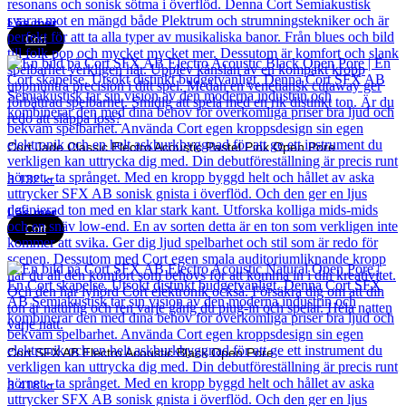
Läs mer
Cort
Cort Jade Classic Electro Acoustic Pastel Pink Open Pore
3 132
kr
Läs mer
Cort
Cort SFX AB Electro Acoustic Black Open Pore
3 418
kr