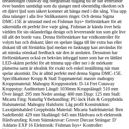
dreadnought cutaway dig obegränsad tillgång till de där irriterande
övre banden samtidigt som du sjunger med obestridlig rikedom och
ett djärvt ljud som säkert kommer att hänga med i din sång. Visa upp
dina talanger i alla live Strålkastaren ringer. Och denna Sigma
DMC-15E är utrustad med en Fishman Isys+ förförstärkare för att
säkerställa ett perfekt live varje gång. Fishman är kända över hela
världen för sin oklanderliga design och levererande ton som gör live
till allt det borde vara. Denna förförstärkare har vridkontroller för
volym bas och diskant; låter en spelare lägga till lite extra bas eller
diskant till sitt förstärkta ljud medan en fasknapp kan användas för
att minska oönskad feedback när den är ansluten. Dessutom har
förförstärkaren också en bekväm inbyggd tuner som har en lättläst
LED-skärm perfekt för att trimma upp eller ner i de mörkaste
platserna samt är idealisk för exakt och enkel inställning när man
spelar akustiskt. Du är alltid perfekt med denna Sigma DMC-15E.
Specifikationer Kropp & Stall Toppmaterial: massiv mahogny
Kroppsmaterial: Mahogny Kroppsstorlek: D-14 Fret Cutaway
Kroppstyp: Auditorium Längd: 1030mm Kroppslängd: 510 mm
Övre längd: 295 mm Nedre anslag: 400 mm Djup: 125 mm Stall:
Micarta Färg: Naturlig Ytbehandling: PU-lack Hals & Greppbräda
Halsmaterial: Mahogny Halsform: Låg profil Konstruktion:
Laxstjärtshalsled Greppbräda Material: Micarta Sadelmaterial: Ben
Sadelbredd: 429 mm Skallängd: 645 mm Hårdvara och elektronik
Hårdvarufärg: Krom Stämskruvar: Grover Diecast Strängar: D'
Addario EXP 16 Elektronik: Fishman Isys+ Kontroller: