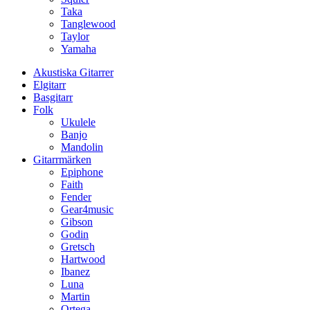
Taka
Tanglewood
Taylor
Yamaha
Akustiska Gitarrer
Elgitarr
Basgitarr
Folk
Ukulele
Banjo
Mandolin
Gitarrmärken
Epiphone
Faith
Fender
Gear4music
Gibson
Godin
Gretsch
Hartwood
Ibanez
Luna
Martin
Ortega