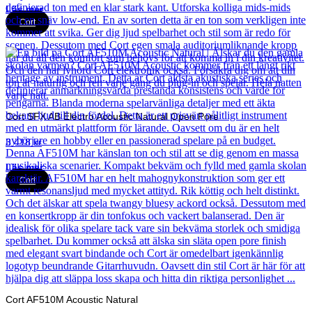
Läs mer
Cort
Cort SFX AB Electro Acoustic Natural Open Pore
3 418
kr
Läs mer
Cort
Cort AF510M Acoustic Natural