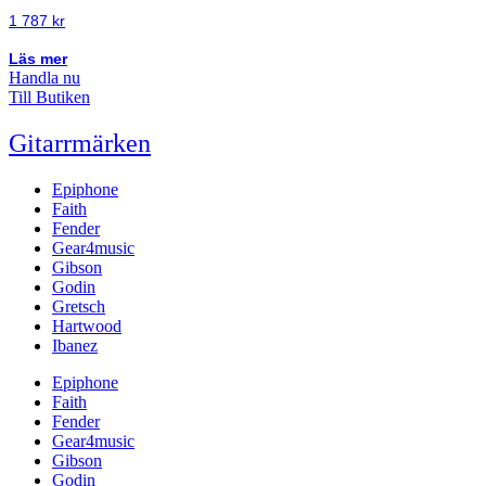
1 787
kr
Läs mer
Handla nu
Till Butiken
Gitarrmärken
Epiphone
Faith
Fender
Gear4music
Gibson
Godin
Gretsch
Hartwood
Ibanez
Epiphone
Faith
Fender
Gear4music
Gibson
Godin