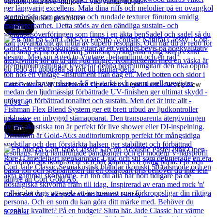
världen i alla live -miljöer – vad väntar du på?
Andra populära produkter
Cort
Cort Core GA All Blackwood Open Pore Light Burst - Nearly New
5 891
kr
Läs mer
Cort
Cort Gold-A6 Electro Acoustic Natural Glossy
9 280
kr