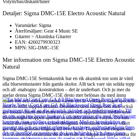
Volym/bas/diskant/tuner
Detaljer: Sigma DMC-15E Electro Acoustic Natural
Varumärke: Sigma
Återförsäljare: Gear 4 Music SE
Gitarrer > Akustiska Gitarrer
EAN: 4260279930323
MPN: SIG-DMC-15E
Mer information om Sigma DMC-15E Electro Acoustic
Natural
Sigma DMC-15E Semiakustisk har en rik akustisk ton som är värd
alla bluesentusiaster från gamla skolor. Allt tack vare sin solida topp
och all -mahogny -konstruktion – det är underbart. Och ju mer du
spelar denna Sigma DMC-15E desto mer belönas du med ännu
rikare ton och mörkare sonisk värme det är verkligen något speciellt
med en solid toppad akustik. Dessutom dess riktiga ben men också
ger tonala charm med extra resonans och upprätthålla medan dess
dreadnought kroppen sparkar ut utmärkt akustisk volym. Du kan
också dra nytta av en vackert designad venetiansk cutaway vilket
ger dig obegränsad tillgång till övre band. Toppad med elegant stil
och avancerad elektronik du är nu redo att släppa lös din persona för