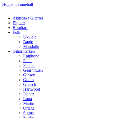
Hoppa till innehåll
Akustiska Gitarrer
Elgitarr
Basgitarr
Folk
Ukulele
Banjo
Mandolin
Gitarrmärken
Epiphone
Faith
Fender
Gear4music
Gibson
Godin
Gretsch
Hartwood
Ibanez
Luna
Martin
Ortega
Sigma
Squier