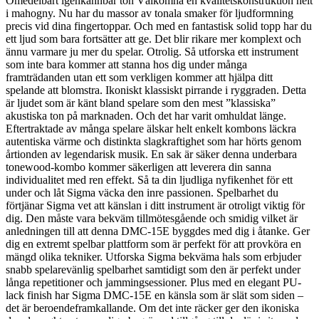
Omedelbart igenkännbar ton Välkomna en kvalitetskonstruktion helt
i mahogny. Nu har du massor av tonala smaker för ljudformning
precis vid dina fingertoppar. Och med en fantastisk solid topp har du
ett ljud som bara fortsätter att ge. Det blir rikare mer komplext och
ännu varmare ju mer du spelar. Otrolig. Så utforska ett instrument
som inte bara kommer att stanna hos dig under många
framträdanden utan ett som verkligen kommer att hjälpa ditt
spelande att blomstra. Ikoniskt klassiskt pirrande i ryggraden. Detta
är ljudet som är känt bland spelare som den mest ”klassiska”
akustiska ton på marknaden. Och det har varit omhuldat länge.
Eftertraktade av många spelare älskar helt enkelt kombons läckra
autentiska värme och distinkta slagkraftighet som har hörts genom
årtionden av legendarisk musik. En sak är säker denna underbara
tonewood-kombo kommer säkerligen att leverera din sanna
individualitet med ren effekt. Så ta din ljudliga nyfikenhet för ett
under och låt Sigma väcka den inre passionen. Spelbarhet du
förtjänar Sigma vet att känslan i ditt instrument är otroligt viktig för
dig. Den måste vara bekväm tillmötesgående och smidig vilket är
anledningen till att denna DMC-15E byggdes med dig i åtanke. Ger
dig en extremt spelbar plattform som är perfekt för att provköra en
mängd olika tekniker. Utforska Sigma bekväma hals som erbjuder
snabb spelarevänlig spelbarhet samtidigt som den är perfekt under
långa repetitioner och jammingsessioner. Plus med en elegant PU-
lack finish har Sigma DMC-15E en känsla som är slät som siden –
det är beroendeframkallande. Om det inte räcker ger den ikoniska