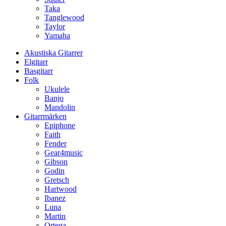
Taka
Tanglewood
Taylor
Yamaha
Akustiska Gitarrer
Elgitarr
Basgitarr
Folk
Ukulele
Banjo
Mandolin
Gitarrmärken
Epiphone
Faith
Fender
Gear4music
Gibson
Godin
Gretsch
Hartwood
Ibanez
Luna
Martin
Ortega