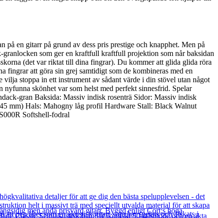
n på en gitarr på grund av dess pris prestige och knapphet. Men på
-granlocken som ger en kraftfull kraftfull projektion som når baksidan
rna (det var riktat till dina fingrar). Du kommer att glida glida röra
na fingrar att göra sin grej samtidigt som de kombineras med en
e vilja stoppa in ett instrument av sådant värde i din stövel utan något
din nyfunna skönhet var som helst med perfekt sinnesfrid. Spelar
ack-gran Baksida: Massiv indisk rosenträ Sidor: Massiv indisk
(445 mm) Hals: Mahogny låg profil Hardware Stall: Black Walnut
000R Softshell-fodral