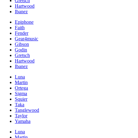
Gretsch
Hartwood
Ibanez
Epiphone
Faith
Fender
Gear4music
Gibson
Godin
Gretsch
Hartwood
Ibanez
Luna
Martin
Ortega
Sigma
Squier
Taka
Tanglewood
Taylor
Yamaha
Luna
Martin