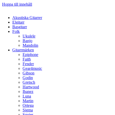
Hoppa till innehåll
Akustiska Gitarrer
Elgitarr
Basgitarr
Folk
Ukulele
Banjo
Mandolin
Gitarrmärken
Epiphone
Faith
Fender
Gear4music
Gibson
Godin
Gretsch
Hartwood
Ibanez
Luna
Martin
Ortega
Sigma
Squier