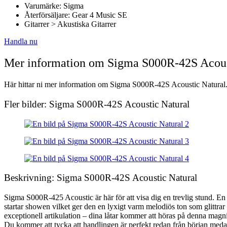
Varumärke: Sigma
Återförsäljare: Gear 4 Music SE
Gitarrer > Akustiska Gitarrer
Handla nu
Mer information om Sigma S000R-42S Acous
Här hittar ni mer information om Sigma S000R-42S Acoustic Natural. A
Fler bilder: Sigma S000R-42S Acoustic Natural
Beskrivning: Sigma S000R-42S Acoustic Natural
Sigma S000R-425 Acoustic är här för att visa dig en trevlig stund. En r
startar showen vilket ger den en lyxigt varm melodiös ton som glittra
exceptionell artikulation – dina låtar kommer att höras på denna magni
Du kommer att tycka att handlingen är perfekt redan från början medan