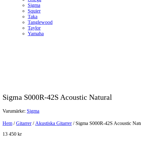
Sigma
Squier
Taka
Tanglewood
Taylor
Yamaha
Sigma S000R-42S Acoustic Natural
Varumärke:
Sigma
Hem
/
Gitarrer
/
Akustiska Gitarrer
/ Sigma S000R-42S Acoustic Natu
13 450
kr