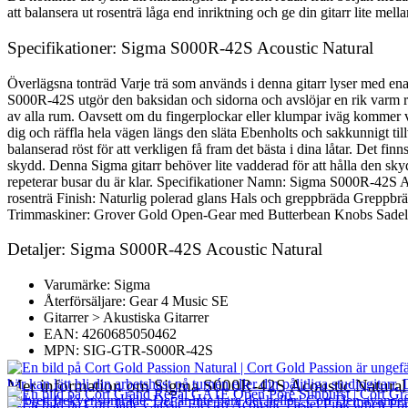
att balansera ut rosenträ låga end inriktning och ge din gitarr lite mella
Specifikationer: Sigma S000R-42S Acoustic Natural
Överlägsna tonträd Varje trä som används i denna gitarr lyser med en
S000R-42S utgör den baksidan och sidorna och avslöjar en rik varm res
av alla rum. Oavsett om du fingerplockar eller klumpar iväg kommer var
dig och räffla hela vägen längs den släta Ebenholts och sakkunnigt ti
balanserad röst för att verkligen få fram det bästa i dina låtar. Det fin
skydd. Denna Sigma gitarr behöver lite vadderad för att hålla den skyd
repeterar busar du är klar. Specifikationer Namn: Sigma S000R-42S
rosenträ Finish: Naturlig polerad glans Hals och greppbräda Greppb
Trimmaskiner: Grover Gold Open-Gear med Butterbean Knobs Sadel &
Detaljer: Sigma S000R-42S Acoustic Natural
Varumärke: Sigma
Återförsäljare: Gear 4 Music SE
Gitarrer > Akustiska Gitarrer
EAN: 4260685050462
MPN: SIG-GTR-S000R-42S
Mer information om Sigma S000R-42S Acoustic Natural