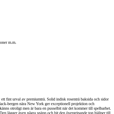
tioner m.m.
 ett fint urval av premiumträ. Solid indisk rosenträ baksida och sidor
ondack-bergen nära New York ger exceptionell projektion och
känns otroligt men är bara en pusselbit när det kommer till spelbarhet.
Den lägger även några snäpp och bit den övergripande ton hjälper till