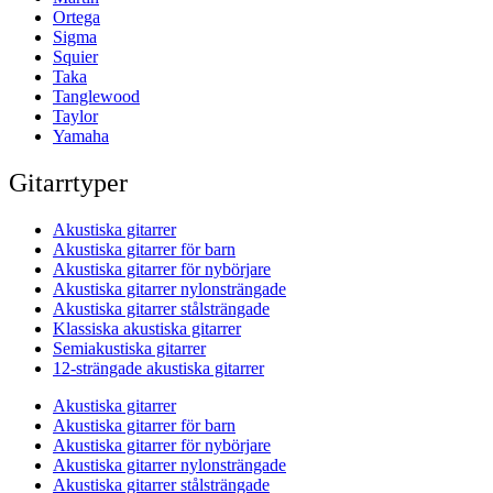
Ortega
Sigma
Squier
Taka
Tanglewood
Taylor
Yamaha
Gitarrtyper
Akustiska gitarrer
Akustiska gitarrer för barn
Akustiska gitarrer för nybörjare
Akustiska gitarrer nylonsträngade
Akustiska gitarrer stålsträngade
Klassiska akustiska gitarrer
Semiakustiska gitarrer
12-strängade akustiska gitarrer
Akustiska gitarrer
Akustiska gitarrer för barn
Akustiska gitarrer för nybörjare
Akustiska gitarrer nylonsträngade
Akustiska gitarrer stålsträngade