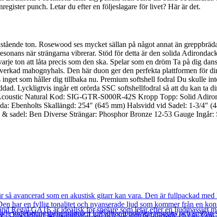
nregister punch. Letar du efter en följeslagare för livet? Här är det.
astående ton. Rosewood ses mycket sällan på något annat än greppbräda
onans när strängarna vibrerar. Stöd för detta är den solida Adirondack
je ton att låta precis som den ska. Spelar som en dröm Ta på dig danssko
llverkad mahognyhals. Den här duon ger den perfekta plattformen för di
ns inget som håller dig tillbaka nu. Premium softshell fodral Du skulle int
dad. Lyckligtvis ingår ett orörda SSC softshellfodral så att du kan ta 
 Acoustic Natural Kod: SIG-GTR-S000R-42S Kropp Topp: Solid Adirond
räda: Ebenholts Skallängd: 254″ (645 mm) Halsvidd vid Sadel: 1-3/4″ 
 sadel: Ben Diverse Strängar: Phosphor Bronze 12-53 Gauge Ingår: S