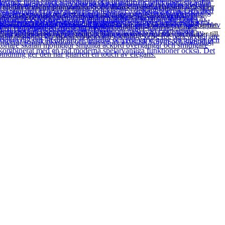
 ett fint urval av premiumträ. Solid indisk rosenträ baksida och sidor
ondack-bergen nära New York ger exceptionell projektion och
känns otroligt men är bara en pusselbit när det kommer till spelbarhet.
Den lägger även några snäpp och bit den övergripande ton hjälper till