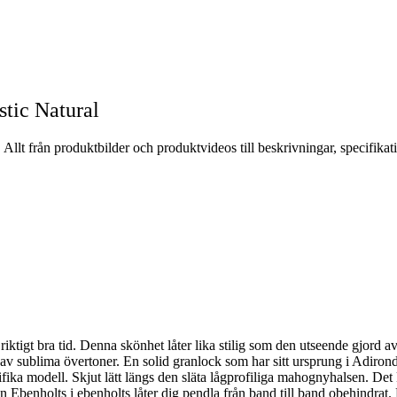
tic Natural
llt från produktbilder och produktvideos till beskrivningar, specifika
iktigt bra tid. Denna skönhet låter lika stilig som den utseende gjord av
r av sublima övertoner. En solid granlock som har sitt ursprung i Adir
fika modell. Skjut lätt längs den släta lågprofiliga mahognyhalsen. Det 
 Ebenholts i ebenholts låter dig pendla från band till band obehindrat. 