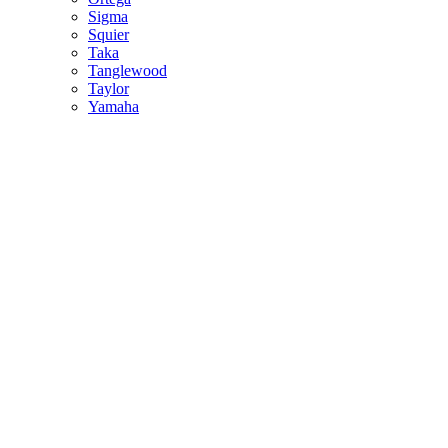
Sigma
Squier
Taka
Tanglewood
Taylor
Yamaha