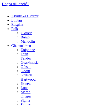
Hoppa till innehåll
Akustiska Gitarrer
Elgitarr
Basgitarr
Folk
Ukulele
Banjo
Mandolin
Gitarrmärken
Epiphone
Faith
Fender
Gear4music
Gibson
Godin
Gretsch
Hartwood
Ibanez
Luna
Martin
Ortega
Sigma
Squier