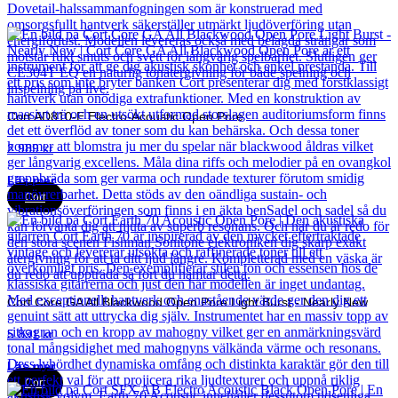
Cort AD810-E Electro-Acoustic Open Pore
2 989
kr
Läs mer
Cort
Cort Core GA All Blackwood Open Pore Light Burst - Nearly New
5 891
kr
Läs mer
Cort