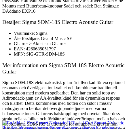
truss-stav Hårdvara & elektronik Stämskruvar: Grover Nickel Side
Mounts med Butterbean-knoppar Sadel och sadel: Ben Strängar:
DAddario EXP16
Detaljer: Sigma SDM-18S Electro Acoustic Guitar
Varumärke: Sigma
Återförsäljare: Gear 4 Music SE
Gitarrer > Akustiska Gitarrer
EAN: 4260685051797
MPN: SIG-GTR-SDM-18S
Mer information om Sigma SDM-18S Electro Acoustic
Guitar
Sigma SDM-18S elektroakustisk gitarr är tillverkad för exceptionell
resonans och överlägsen tonkvalitet och kombinerar traditionell
konstruktion med modern spelbarhet. Den har en solid topp av
Adirondack-gran av AA-kvalitet känd för sin dynamiska respons
och klarhet. Detta kombineras med botten och sidor i massiv
mahogny som berikar det övergripande ljudet med varma
balanserade toner. Gitarrens halskoppling med dovetail ökar dess
strukturella stabilitet och förbättrar ljudöverföringen mellan hals och
kropp.Sigma SDM-18S är utformad för att uppfylla kraven från