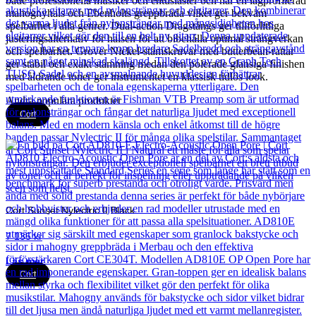
både professionella musiker och entusiaster och har en lågprofilerad
mahognyhals och Ebenholts greppbräda vilket ger bekväm
spelbarhet i alla genrer. Dual-action Dragstångs ger tillförlitliga
justeringsalternativ för halsen för att bibehålla optimal strängverkan
och spelbarhet. Grover Nickel-stämskruvar med butterbean-rattar
ger stabil och exakt stämning medan den polerade glansiga finishen
med åldrande toner ger instrumentet en klassisk tidlös look.
Andra populära produkter
Cort
Cort Sunset Nylectric II Black
7 135
kr
Läs mer
Cort