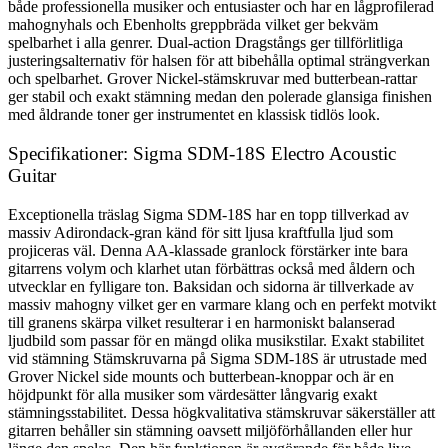
både professionella musiker och entusiaster och har en lågprofilerad
mahognyhals och Ebenholts greppbräda vilket ger bekväm
spelbarhet i alla genrer. Dual-action Dragstångs ger tillförlitliga
justeringsalternativ för halsen för att bibehålla optimal strängverkan
och spelbarhet. Grover Nickel-stämskruvar med butterbean-rattar
ger stabil och exakt stämning medan den polerade glansiga finishen
med åldrande toner ger instrumentet en klassisk tidlös look.
Specifikationer: Sigma SDM-18S Electro Acoustic
Guitar
Exceptionella träslag Sigma SDM-18S har en topp tillverkad av
massiv Adirondack-gran känd för sitt ljusa kraftfulla ljud som
projiceras väl. Denna AA-klassade granlock förstärker inte bara
gitarrens volym och klarhet utan förbättras också med åldern och
utvecklar en fylligare ton. Baksidan och sidorna är tillverkade av
massiv mahogny vilket ger en varmare klang och en perfekt motvikt
till granens skärpa vilket resulterar i en harmoniskt balanserad
ljudbild som passar för en mängd olika musikstilar. Exakt stabilitet
vid stämning Stämskruvarna på Sigma SDM-18S är utrustade med
Grover Nickel side mounts och butterbean-knoppar och är en
höjdpunkt för alla musiker som värdesätter långvarig exakt
stämningsstabilitet. Dessa högkvalitativa stämskruvar säkerställer att
gitarren behåller sin stämning oavsett miljöförhållanden eller hur