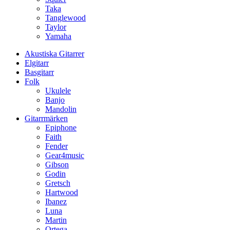
Taka
Tanglewood
Taylor
Yamaha
Akustiska Gitarrer
Elgitarr
Basgitarr
Folk
Ukulele
Banjo
Mandolin
Gitarrmärken
Epiphone
Faith
Fender
Gear4music
Gibson
Godin
Gretsch
Hartwood
Ibanez
Luna
Martin
Ortega