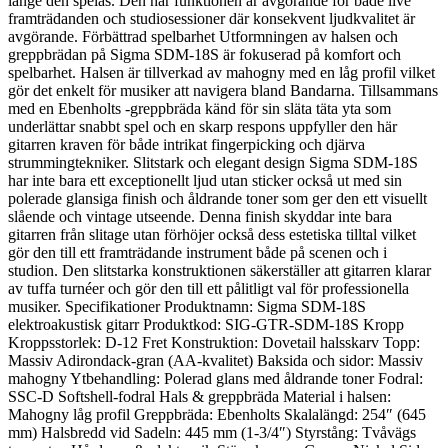
länge den spelas. Den här funktionen är avgörande för både live
framträdanden och studiosessioner där konsekvent ljudkvalitet är
avgörande. Förbättrad spelbarhet Utformningen av halsen och
greppbrädan på Sigma SDM-18S är fokuserad på komfort och
spelbarhet. Halsen är tillverkad av mahogny med en låg profil vilket
gör det enkelt för musiker att navigera bland Bandarna. Tillsammans
med en Ebenholts -greppbräda känd för sin släta täta yta som
underlättar snabbt spel och en skarp respons uppfyller den här
gitarren kraven för både intrikat fingerpicking och djärva
strummingtekniker. Slitstark och elegant design Sigma SDM-18S
har inte bara ett exceptionellt ljud utan sticker också ut med sin
polerade glansiga finish och åldrande toner som ger den ett visuellt
slående och vintage utseende. Denna finish skyddar inte bara
gitarren från slitage utan förhöjer också dess estetiska tilltal vilket
gör den till ett framträdande instrument både på scenen och i
studion. Den slitstarka konstruktionen säkerställer att gitarren klarar
av tuffa turnéer och gör den till ett pålitligt val för professionella
musiker. Specifikationer Produktnamn: Sigma SDM-18S
elektroakustisk gitarr Produktkod: SIG-GTR-SDM-18S Kropp
Kroppsstorlek: D-12 Fret Konstruktion: Dovetail halsskarv Topp:
Massiv Adirondack-gran (AA-kvalitet) Baksida och sidor: Massiv
mahogny Ytbehandling: Polerad glans med åldrande toner Fodral:
SSC-D Softshell-fodral Hals & greppbräda Material i halsen:
Mahogny låg profil Greppbräda: Ebenholts Skalalängd: 254″ (645
mm) Halsbredd vid Sadeln: 445 mm (1-3/4″) Styrstång: Tvåvägs