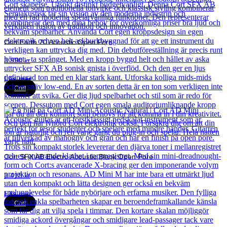
Cort Earth 70 Acoustic Open Pore
3 990
kr
Läs mer
Cort
Cort SFX AB Electro Acoustic Black Open Pore
3 418
kr
Läs mer
Cort