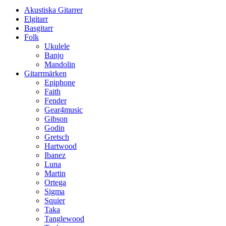
Akustiska Gitarrer
Elgitarr
Basgitarr
Folk
Ukulele
Banjo
Mandolin
Gitarrmärken
Epiphone
Faith
Fender
Gear4music
Gibson
Godin
Gretsch
Hartwood
Ibanez
Luna
Martin
Ortega
Sigma
Squier
Taka
Tanglewood