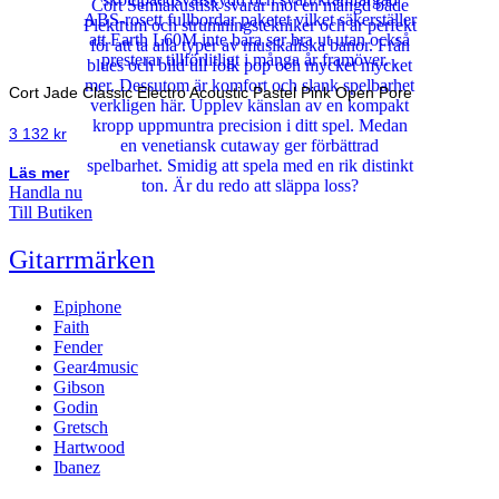
Cort Jade Classic Electro Acoustic Pastel Pink Open Pore
3 132
kr
Läs mer
Handla nu
Till Butiken
Gitarrmärken
Epiphone
Faith
Fender
Gear4music
Gibson
Godin
Gretsch
Hartwood
Ibanez