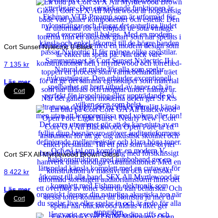
Cort Sunset Nylectric II Black
7 135
kr
Läs mer
Cort
Cort SFX All Myrtlewood Brown Gloss
8 422
kr
Läs mer
Cort