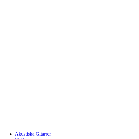
Hoppa
till
innehåll
Akustiska Gitarrer