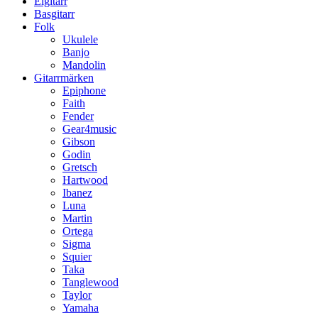
Elgitarr
Basgitarr
Folk
Ukulele
Banjo
Mandolin
Gitarrmärken
Epiphone
Faith
Fender
Gear4music
Gibson
Godin
Gretsch
Hartwood
Ibanez
Luna
Martin
Ortega
Sigma
Squier
Taka
Tanglewood
Taylor
Yamaha