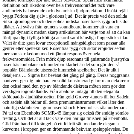
definition och rikedom över hela frekvensområdet tack vare
auditoriets balanserade och dynamiska ljudprojektion. Utsökt rejält
byggt Förlora dig själv i glorious ljud. Det är precis vad den solida
Sitka -grontoppen och den solida indiska rosenträets rygg och sidor
tillåter. Att sväva från granens soundboard kommer att vara en
mängd dynamik medan skarp artikulation bär varje ton så att du kan
fördjupa dig i fylliga köttiga ackord samt känsliga fingersticksstilar.
Valet är ditt; gran lovar exceptionell mångsidighet som passar alla
genrer eller speltekniker. Rosenträs rygg och sidor erbjuder sedan
mer sonisk rikedom med ett jämnt respons över hela
frekvensområdet. Från mörk djup resonans till gnistrande ljusstyrka
rosenträs tonbalans och underbar klarhet är det som gör den så
populär. Bländande utseende himmelsk spelbarhet Det är allt i
detaljerna … Sigma har bevisat det gång på gång. Deras noggranna
hantverk ger dig inte bara en solid konstruerad gitarr utan dekorerar
den också med den typ av bländande diskreta möten som gör den
verkligen iögonfallande. Från abalone -inlägg till den eleganta
sköldpadds -ljudhålsrosetten från gold Grover -tuners till benSadeln
och sadeln allt bidrar till detta premiuminstrument vilket låter den
naturliga skönheten i gran rosenträ och Ebenholts stråla underbart.
På tal om Ebenholts SOMR-45 lämpar sig också för smidig sömlös
fretting. Och det är allt tack vare den härliga finishen på Ebenholts.
Glid från band till krångel på ett felfritt sätt medan de eleganta
kurvorna i kroppen ger en drömmande bekväm spelupplevelse. Du