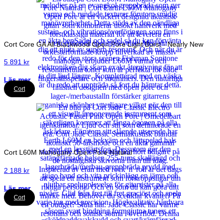
Cort Core GA All Blackwood Open Pore Light Burst - Nearly New
5 891
kr
Läs mer
Cort
Cort L60M Mahogany Open Pore Natural
2 188
kr
Läs mer
Cort