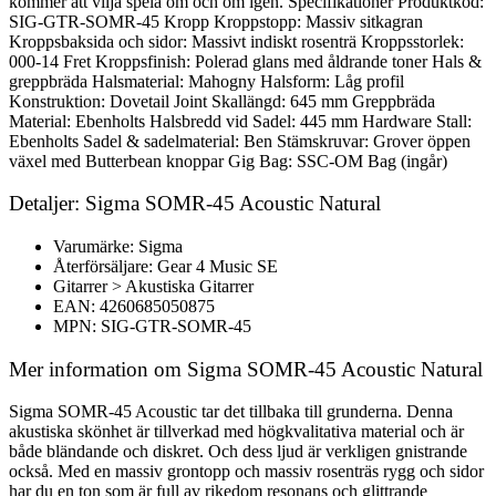
kommer att vilja spela om och om igen. Specifikationer Produktkod:
SIG-GTR-SOMR-45 Kropp Kroppstopp: Massiv sitkagran
Kroppsbaksida och sidor: Massivt indiskt rosenträ Kroppsstorlek:
000-14 Fret Kroppsfinish: Polerad glans med åldrande toner Hals &
greppbräda Halsmaterial: Mahogny Halsform: Låg profil
Konstruktion: Dovetail Joint Skallängd: 645 mm Greppbräda
Material: Ebenholts Halsbredd vid Sadel: 445 mm Hardware Stall:
Ebenholts Sadel & sadelmaterial: Ben Stämskruvar: Grover öppen
växel med Butterbean knoppar Gig Bag: SSC-OM Bag (ingår)
Detaljer: Sigma SOMR-45 Acoustic Natural
Varumärke: Sigma
Återförsäljare: Gear 4 Music SE
Gitarrer > Akustiska Gitarrer
EAN: 4260685050875
MPN: SIG-GTR-SOMR-45
Mer information om Sigma SOMR-45 Acoustic Natural
Sigma SOMR-45 Acoustic tar det tillbaka till grunderna. Denna
akustiska skönhet är tillverkad med högkvalitativa material och är
både bländande och diskret. Och dess ljud är verkligen gnistrande
också. Med en massiv grontopp och massiv rosenträs rygg och sidor
har du en ton som är full av rikedom resonans och glittrande