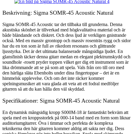
Beskrivning: Sigma SOMR-45 Acoustic Natural
Sigma SOMR-45 Acoustic tar det tillbaka till grunderna. Denna
akustiska skönhet är tillverkad med högkvalitativa material och är
både bländande och diskret. Och dess ljud är verkligen gnistrande
också. Med en massiv grontopp och massiv rosenträs rygg och sidor
har du en ton som är full av rikedom resonans och glittrande
ljusstyrka. Det är det ultimata balanserade mångsidiga ljudet. En
glansfinish täcker denna gitarr medan en elegant plektrumskydd och
soundhole -rosett pryder toppen vilket ger dig ett instrument som är
lika drömmande att se på som att spela. Vals från oro till oro med
den härliga släta Ebenholts under dina fingertoppar – det är en
himmelsk upplevelse. Och om det inte räcker kommer
spelningsmusiker att vara glada att veta att ett fodral medföljer
gitarren så att du kan hålla den väl skyddad.
Specifikationer: Sigma SOMR-45 Acoustic Natural
En dynamisk mångsidig kropp S000M-18 är fantastiskt bekväm att
spela med en kroppsstorlek på 000-14 band med en form som liknar
auditoriumgitarrer. Öva i timmar och perfekta de komplexa
teknikerna den här gitarren kommer aldrig att sakta ner dig. Dess
soniska förmågor gör inte heller besviken. Spela med skimrande