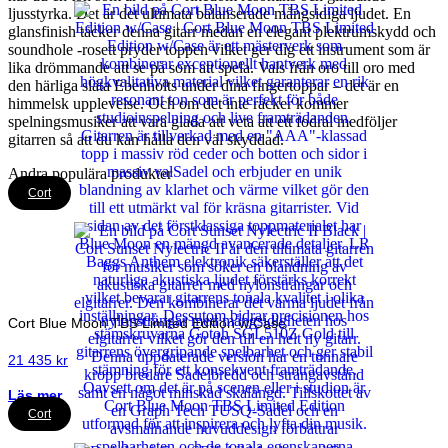
ljusstyrka. Det är det ultimata balanserade mångsidiga ljudet. En
glansfinish täcker denna gitarr medan en elegant plektrumskydd och
soundhole -rosett pryder toppen vilket ger dig ett instrument som är
lika drömmande att se på som att spela. Vals från oro till oro med
den härliga släta Ebenholts under dina fingertoppar – det är en
himmelsk upplevelse. Och om det inte räcker kommer
spelningsmusiker att vara glada att veta att ett fodral medföljer
gitarren så att du kan hålla den väl skyddad.
Andra populära produkter
Cort
Cort Blue Moon TBS Limited Edition w/Case
21 435
kr
Läs mer
Cort