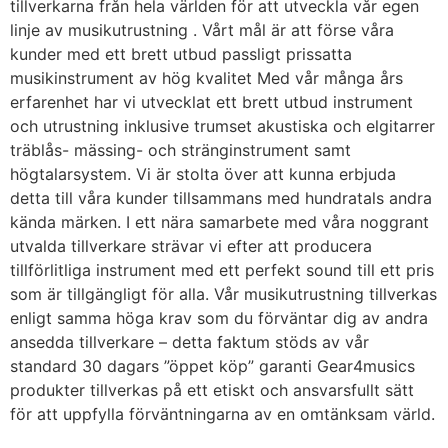
tillverkarna från hela världen för att utveckla vår egen
linje av musikutrustning . Vårt mål är att förse våra
kunder med ett brett utbud passligt prissatta
musikinstrument av hög kvalitet Med vår många års
erfarenhet har vi utvecklat ett brett utbud instrument
och utrustning inklusive trumset akustiska och elgitarrer
träblås- mässing- och stränginstrument samt
högtalarsystem. Vi är stolta över att kunna erbjuda
detta till våra kunder tillsammans med hundratals andra
kända märken. I ett nära samarbete med våra noggrant
utvalda tillverkare strävar vi efter att producera
tillförlitliga instrument med ett perfekt sound till ett pris
som är tillgängligt för alla. Vår musikutrustning tillverkas
enligt samma höga krav som du förväntar dig av andra
ansedda tillverkare – detta faktum stöds av vår
standard 30 dagars ”öppet köp” garanti Gear4musics
produkter tillverkas på ett etiskt och ansvarsfullt sätt
för att uppfylla förväntningarna av en omtänksam värld.