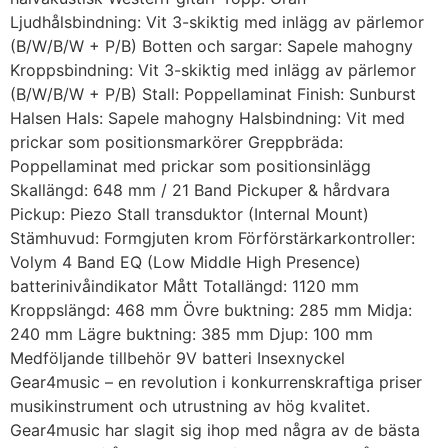
Ljudhålsbindning: Vit 3-skiktig med inlägg av pärlemor
(B/W/B/W + P/B) Botten och sargar: Sapele mahogny
Kroppsbindning: Vit 3-skiktig med inlägg av pärlemor
(B/W/B/W + P/B) Stall: Poppellaminat Finish: Sunburst
Halsen Hals: Sapele mahogny Halsbindning: Vit med
prickar som positionsmarkörer Greppbräda:
Poppellaminat med prickar som positionsinlägg
Skallängd: 648 mm / 21 Band Pickuper & hårdvara
Pickup: Piezo Stall transduktor (Internal Mount)
Stämhuvud: Formgjuten krom Förförstärkarkontroller:
Volym 4 Band EQ (Low Middle High Presence)
batterinivåindikator Mått Totallängd: 1120 mm
Kroppslängd: 468 mm Övre buktning: 285 mm Midja:
240 mm Lägre buktning: 385 mm Djup: 100 mm
Medföljande tillbehör 9V batteri Insexnyckel
Gear4music – en revolution i konkurrenskraftiga priser
musikinstrument och utrustning av hög kvalitet.
Gear4music har slagit sig ihop med några av de bästa