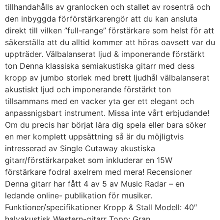
tillhandahålls av granlocken och stallet av rosenträ och
den inbyggda förförstärkarengör att du kan ansluta
direkt till vilken ”full-range” förstärkare som helst för att
säkerställa att du alltid kommer att höras oavsett var du
uppträder. Välbalanserat ljud & imponerande förstärkt
ton Denna klassiska semiakustiska gitarr med dess
kropp av jumbo storlek med brett ljudhål välbalanserat
akustiskt ljud och imponerande förstärkt ton
tillsammans med en vacker yta ger ett elegant och
anpassnigsbart instrument. Missa inte vårt erbjudande!
Om du precis har börjat lära dig spela eller bara söker
en mer komplett uppsättning så är du möjligtvis
intresserad av Single Cutaway akustiska
gitarr/förstärkarpaket som inkluderar en 15W
förstärkare fodral axelrem med mera! Recensioner
Denna gitarr har fått 4 av 5 av Music Radar – en
ledande online- publikation för musiker.
Funktioner/specifikationer Kropp & Stall Modell: 40″
halvakustisk Western-gitarr Topp: Gran