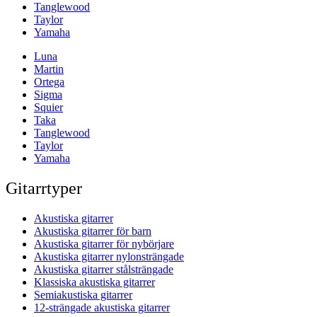
Tanglewood
Taylor
Yamaha
Luna
Martin
Ortega
Sigma
Squier
Taka
Tanglewood
Taylor
Yamaha
Gitarrtyper
Akustiska gitarrer
Akustiska gitarrer för barn
Akustiska gitarrer för nybörjare
Akustiska gitarrer nylonsträngade
Akustiska gitarrer stålsträngade
Klassiska akustiska gitarrer
Semiakustiska gitarrer
12-strängade akustiska gitarrer