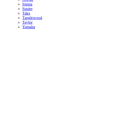
Sigma
Squier
Taka
Tanglewood
Taylor
Yamaha