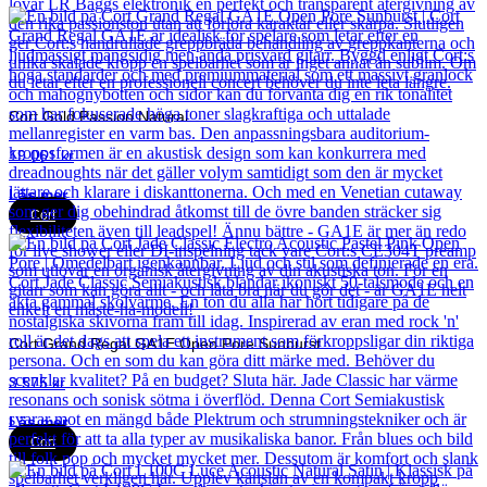
Cort Gold Passion Natural
19 061
kr
Läs mer
Cort
Cort Grand Regal GA1E Open Pore Sunburst
3 575
kr
Läs mer
Cort