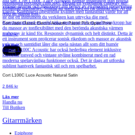
Cort Jade Classic Electro Acoustic Pastel Pink Open Pore
3 132
kr
Läs mer
Cort
Cort L100C Luce Acoustic Natural Satin
2 846
kr
Läs mer
Handla nu
Till Butiken
Gitarrmärken
Epiphone