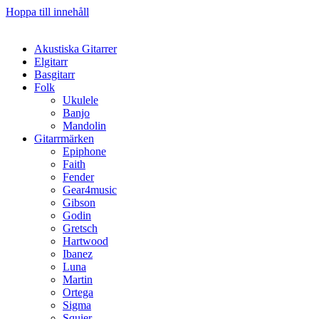
Hoppa till innehåll
Akustiska Gitarrer
Elgitarr
Basgitarr
Folk
Ukulele
Banjo
Mandolin
Gitarrmärken
Epiphone
Faith
Fender
Gear4music
Gibson
Godin
Gretsch
Hartwood
Ibanez
Luna
Martin
Ortega
Sigma
Squier