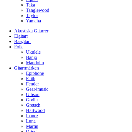
Taka
Tanglewood
Taylor
Yamaha
Akustiska Gitarrer
Elgitarr
Basgitarr
Folk
Ukulele
Banjo
Mandolin
Gitarrmärken
Epiphone
Faith
Fender
Gear4music
Gibson
Godin
Gretsch
Hartwood
Ibanez
Luna
Martin
Ortega