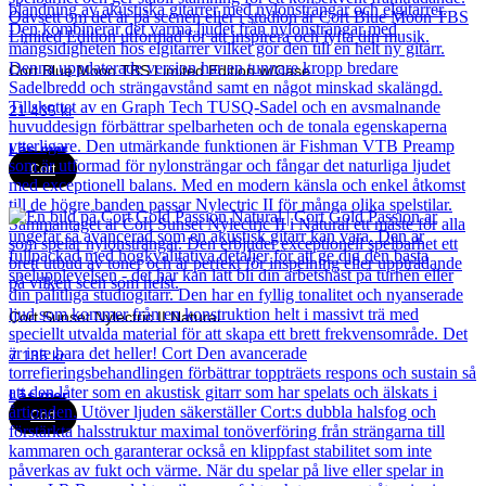
Cort Blue Moon TBS Limited Edition w/Case
21 435
kr
Läs mer
Cort
Cort Sunset Nylectric II Natural
7 135
kr
Läs mer
Cort