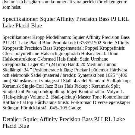
dynamiska basgitarr som kommer att vara perfekt för vilken genre
som helst.
Specifikationer: Squier Affinity Precision Bass PJ LRL
Lake Placid Blue
Specifikationer Kropp Modellnamn: Squier Affinity Precision Bass
PJ LRL Lake Placid Blue Produktkod: 0378551502 Serie: Affinity
Kroppsstil: Precision Bass Kroppsmaterial: Poppel Kroppsfinish:
Gloss polyurethane Hals och greppbräda Halsmaterial: I lönn
Halskonstruktion: C-formad Hals finish: Satin Urethane
Greppbräda: Lager 95 ” (241mm) Band: 20 Medium Jumbo
Skallängd: 34 ” Positionerade inlägg: Prickar i pärlemor Hårdvara
och elektronik Sadel (material / bredd): Syntetiskt ben 1625 ”(406
mm) Stämskruvar: i vintage-stil Stall: 4-sadel Standard Stall-pickup:
Keramisk Single-Coil Jazz Bass Hals Pickup : Keramisk Split
Single-Coil Pickup-omkopplling: Ingen Kontrollrattar: Volym 1.
(Hals-pickup) Volume 2. (Stall-pickup) Master Tone Kontrollrattar:
Räfflade flat top Hårdvarans finish: Förkromad Diverse egenskaper
Strängar: Förnicklat stål .045-.105 Gauge
Detaljer: Squier Affinity Precision Bass PJ LRL Lake
Placid Blue