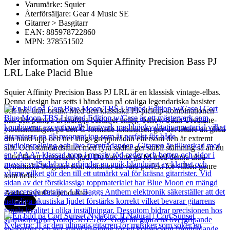
Varumärke: Squier
Återförsäljare: Gear 4 Music SE
Gitarrer > Basgitarr
EAN: 885978722860
MPN: 378551502
Mer information om Squier Affinity Precision Bass PJ
LRL Lake Placid Blue
Squier Affinity Precision Bass PJ LRL är en klassisk vintage-elbas.
Denna design har setts i händerna på otaliga legendariska basister
och inte utan orsak. Med den klassiska PJ-pickup-kombinationen
kan den pumpa ut kraftiga baslinjer enligt behov. Satin Urethane-
ytbehandlingen på den C-formade lönnhalsen gör det lättare att glida
din hand upp och ner längs greppbrädan eftersom den är extremt
slät. Och standardstallet med fyra sadlar ger stabil stämning så att du
alltid får ett fantastiskt ljud. Du kan inte gå fel med denna ultra-
dynamiska basgitarr som kommer att vara perfekt för vilken genre
som helst.
Andra populära produkter
Cort