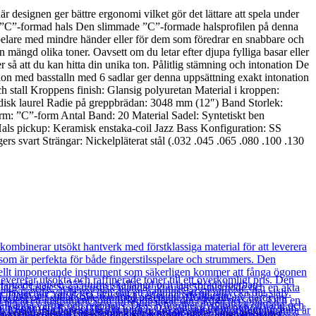
designen ger bättre ergonomi vilket gör det lättare att spela under
mad ”C”-formad hals Den slimmade ”C”-formade halsprofilen på denna
spelare med mindre händer eller för dem som föredrar en snabbare och
mängd olika toner. Oavsett om du letar efter djupa fylliga basar eller
r så att du kan hitta din unika ton. Pålitlig stämning och intonation De
ion med basstalln med 6 sadlar ger denna uppsättning exakt intonation
och stall Kroppens finish: Glansig polyuretan Material i kroppen:
ndisk laurel Radie på greppbrädan: 3048 mm (12″) Band Storlek:
m: ”C”-form Antal Band: 20 Material Sadel: Syntetiskt ben
 Hals pickup: Keramisk enstaka-coil Jazz Bass Konfiguration: SS
s svart Strängar: Nickelpläterat stål (.032 .045 .065 .080 .100 .130
na konturerade offset-kroppen ger komfort under långa sessioner