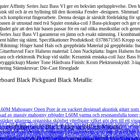
er Affinity Series Jazz Bass VI ger en bekväm spelupplevelse. Den här 
sisk stil och är en hyllning till den ikoniska Fender -designen. Slim
och komplicerat fingerarbete. Denna design är särskilt fördelaktig för 
sen är utrustad med två Squier enstaka-coil J Bass-pickuper och ger en 
judet gör att den här basen passar för en rad olika musikstilar och genre
 Series Jazz Bass VI garanterar en jämn och exakt stämning. I kombinat
strument håller sig stämt. Specifikationer Produktkod: 0378671565 Kropp 
sk Riktning: Höger hand Hals och greppbräda Material på greppbräda: I
tarrhuvud Face Halsens material: Lönn Nackplatta: Ingen Halsens for
ara och elektronik Pickup vid stalln: Keramisk enstaka-coil Jazz Bass
(bryggpickup) Master Tone Hårdvara Finish: Krom Plektrumskydd: 3-lager
tering Stämskruvar: Die-Cast förseglade
gerboard Black Pickguard Black Metallic
Laurel Fingerboard Black Pickguard Black Metallic
asister som söker en klassisk design med moderna förbättringar. Den tun