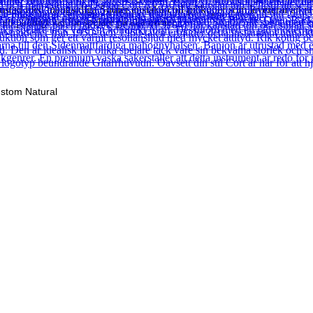
stad med mångsidiga Squier enstaka-coil-pickuper som levererar en rad
t pålitligt val för spelare på alla nivåer.
stom Natural