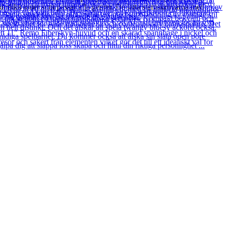
 olika toner som passar alla genrer. De lätta stämskruvarna med