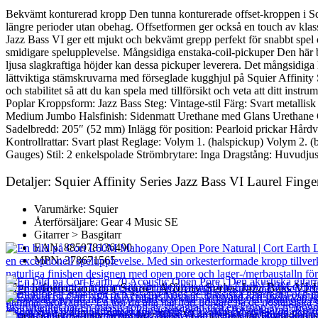
Bekvämt konturerad kropp Den tunna konturerade offset-kroppen i Squi
längre perioder utan obehag. Offsetformen ger också en touch av klas
Jazz Bass VI ger ett mjukt och bekvämt grepp perfekt för snabbt spel 
smidigare spelupplevelse. Mångsidiga enstaka-coil-pickuper Den här ba
ljusa slagkraftiga höjder kan dessa pickuper leverera. Det mångsidiga l
lättviktiga stämskruvarna med förseglade kugghjul på Squier Affinity
och stabilitet så att du kan spela med tillförsikt och veta att ditt in
Poplar Kroppsform: Jazz Bass Steg: Vintage-stil Färg: Svart metalli
Medium Jumbo Halsfinish: Sidenmatt Urethane med Glans Urethane Gi
Sadelbredd: 205″ (52 mm) Inlägg för position: Pearloid prickar Hårdv
Kontrollrattar: Svart plast Reglage: Volym 1. (halspickup) Volym 2. 
Gauges) Stil: 2 enkelspolade Strömbrytare: Inga Dragstång: Huvudjus
Detaljer: Squier Affinity Series Jazz Bass VI Laurel Fin
Varumärke: Squier
Återförsäljare: Gear 4 Music SE
Gitarrer > Basgitarr
EAN: 885978136490
MPN: 378671565
Mer information om Squier Affinity Series Jazz Bass VI 
Serien Squier Affinity Series Jazz Bass VI är idealisk för blivande b