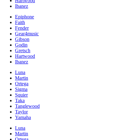
Hartwood
Ibanez
Epiphone
Faith
Fender
Gear4music
Gibson
Godin
Gretsch
Hartwood
Ibanez
Luna
Martin
Ortega
Sigma
Squier
Taka
Tanglewood
Taylor
Yamaha
Luna
Martin
Ortega