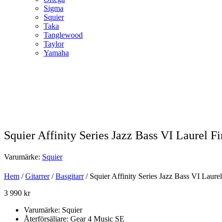
Sigma
Squier
Taka
Tanglewood
Taylor
Yamaha
Squier Affinity Series Jazz Bass VI Laurel 
Varumärke:
Squier
Hem
/
Gitarrer
/
Basgitarr
/ Squier Affinity Series Jazz Bass VI Laure
3 990
kr
Varumärke: Squier
Återförsäljare: Gear 4 Music SE