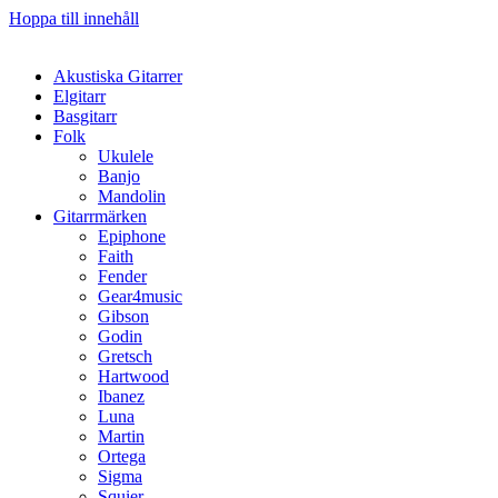
Hoppa till innehåll
Akustiska Gitarrer
Elgitarr
Basgitarr
Folk
Ukulele
Banjo
Mandolin
Gitarrmärken
Epiphone
Faith
Fender
Gear4music
Gibson
Godin
Gretsch
Hartwood
Ibanez
Luna
Martin
Ortega
Sigma
Squier