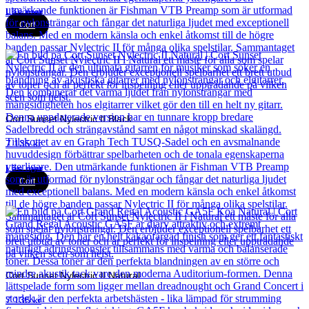
Läs mer
Cort
Cort Sunset Nylectric II Black
7 135
kr
Läs mer
Cort
Cort Sunset Nylectric II Natural
7 135
kr