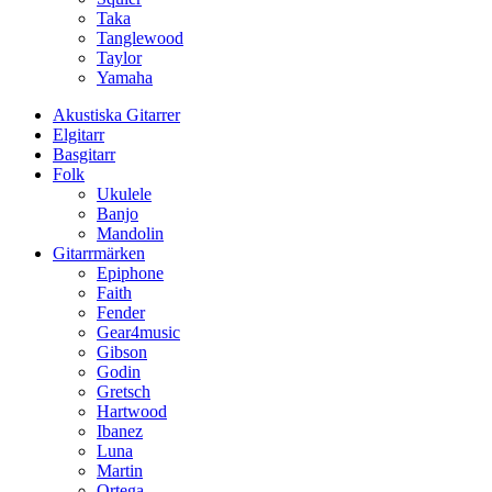
Taka
Tanglewood
Taylor
Yamaha
Akustiska Gitarrer
Elgitarr
Basgitarr
Folk
Ukulele
Banjo
Mandolin
Gitarrmärken
Epiphone
Faith
Fender
Gear4music
Gibson
Godin
Gretsch
Hartwood
Ibanez
Luna
Martin
Ortega