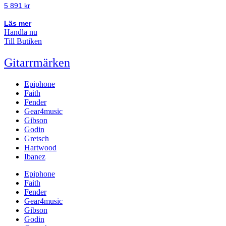
5 891
kr
Läs mer
Handla nu
Till Butiken
Gitarrmärken
Epiphone
Faith
Fender
Gear4music
Gibson
Godin
Gretsch
Hartwood
Ibanez
Epiphone
Faith
Fender
Gear4music
Gibson
Godin