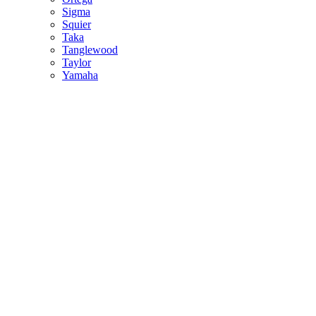
Sigma
Squier
Taka
Tanglewood
Taylor
Yamaha