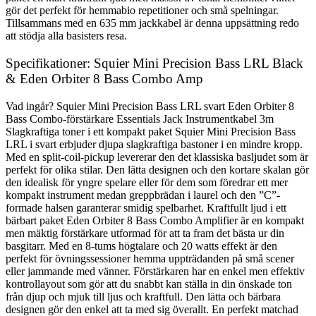
gör det perfekt för hemmabio repetitioner och små spelningar.
Tillsammans med en 635 mm jackkabel är denna uppsättning redo
att stödja alla basisters resa.
Specifikationer: Squier Mini Precision Bass LRL Black
& Eden Orbiter 8 Bass Combo Amp
Vad ingår? Squier Mini Precision Bass LRL svart Eden Orbiter 8
Bass Combo-förstärkare Essentials Jack Instrumentkabel 3m
Slagkraftiga toner i ett kompakt paket Squier Mini Precision Bass
LRL i svart erbjuder djupa slagkraftiga bastoner i en mindre kropp.
Med en split-coil-pickup levererar den det klassiska basljudet som är
perfekt för olika stilar. Den lätta designen och den kortare skalan gör
den idealisk för yngre spelare eller för dem som föredrar ett mer
kompakt instrument medan greppbrädan i laurel och den ”C”-
formade halsen garanterar smidig spelbarhet. Kraftfullt ljud i ett
bärbart paket Eden Orbiter 8 Bass Combo Amplifier är en kompakt
men mäktig förstärkare utformad för att ta fram det bästa ur din
basgitarr. Med en 8-tums högtalare och 20 watts effekt är den
perfekt för övningssessioner hemma uppträdanden på små scener
eller jammande med vänner. Förstärkaren har en enkel men effektiv
kontrollayout som gör att du snabbt kan ställa in din önskade ton
från djup och mjuk till ljus och kraftfull. Den lätta och bärbara
designen gör den enkel att ta med sig överallt. En perfekt matchad