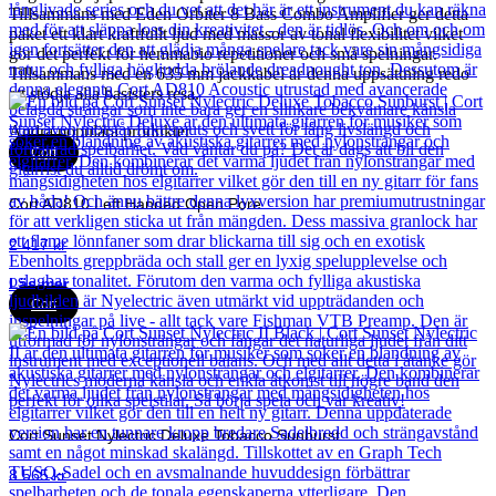
Tillsammans med Eden Orbiter 8 Bass Combo Amplifier ger detta
paket ett klart kraftfullt ljud med massor av tonal flexibilitet vilket
gör det perfekt för hemmabio repetitioner och små spelningar.
Tillsammans med en 635 mm jackkabel är denna uppsättning redo
att stödja alla basisters resa.
Andra populära produkter
Cort
Cort AD810 Left Handed Open Pore
2 417
kr
Läs mer
Cort
Cort Sunset Nylectric Deluxe Tobacco Sunburst
8 565
kr