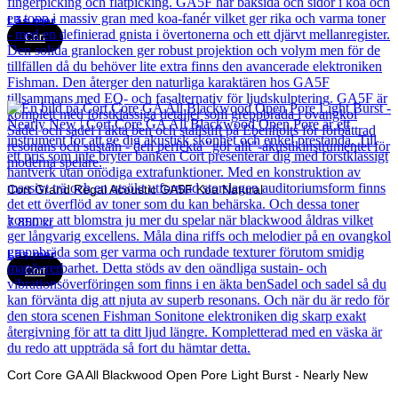
Läs mer
Cort
Cort Grand Regal Acoustic GA5F Koa Natural
7 850
kr
Läs mer
Cort
Cort Core GA All Blackwood Open Pore Light Burst - Nearly New