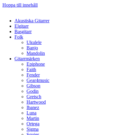
Hoppa till innehåll
Akustiska Gitarrer
Elgitarr
Basgitarr
Folk
Ukulele
Banjo
Mandolin
Gitarrmärken
Epiphone
Faith
Fender
Gear4music
Gibson
Godin
Gretsch
Hartwood
Ibanez
Luna
Martin
Ortega
Sigma
Squier