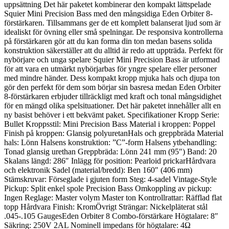
uppsättning Det här paketet kombinerar den kompakt lättspelade
Squier Mini Precision Bass med den mångsidiga Eden Orbiter 8-
förstärkaren. Tillsammans ger de ett komplett balanserat ljud som är
idealiskt för övning eller små spelningar. De responsiva kontrollerna
på förstärkaren gör att du kan forma din ton medan basens solida
konstruktion säkerställer att du alltid är redo att uppträda. Perfekt för
nybörjare och unga spelare Squier Mini Precision Bass är utformad
för att vara en utmärkt nybörjarbas för yngre spelare eller personer
med mindre händer. Dess kompakt kropp mjuka hals och djupa ton
gör den perfekt för dem som börjar sin basresa medan Eden Orbiter
8-förstärkaren erbjuder tillräckligt med kraft och tonal mångsidighet
för en mängd olika spelsituationer. Det här paketet innehåller allt en
ny basist behöver i ett bekvämt paket. Specifikationer Kropp Serie:
Bullet Kroppsstil: Mini Precision Bass Material i kroppen: Poppel
Finish på kroppen: Glansig polyuretanHals och greppbräda Material
hals: Lönn Halsens konstruktion: ”C”-form Halsens ytbehandling:
Tonad glansig urethan Greppbräda: Lönn 241 mm (95″) Band: 20
Skalans längd: 286″ Inlägg för position: Pearloid prickarHårdvara
och elektronik Sadel (material/bredd): Ben 160″ (406 mm)
Stämskruvar: Förseglade i gjuten form Steg: 4-sadel Vintage-Style
Pickup: Split enkel spole Precision Bass Omkoppling av pickup:
Ingen Reglage: Master volym Master ton Kontrollrattar: Räfflad flat
topp Hårdvara Finish: KromÖvrigt Strängar: Nickelpläterat stål
.045-.105 GaugesEden Orbiter 8 Combo-förstärkare Högtalare: 8″
Säkring: 250V 2AL Nominell impedans för högtalare: 4Ω