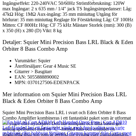
Ingångseffekt: 220-240VAC 50/60Hz Strömförbrukning: 120W
max Ingångar: 2 x 635 mm / 1/4″ jack TS Ingångsimpedanser: Låg:
47kΩ Hög: 1MΩ Aux-ingång: 35 mm miniuttag Utgång för
hörlurar: 35 mm miniuttag Reglage för Förstärkning Låg: CF 100Hz
Mitten: CF 800Hz Hög: CF 75 kHz Mästare Storlek (mm): 300 (B)
x 350 (H) x 280 (D) Vikt: 8 kg
Detaljer: Squier Mini Precision Bass LRL Black & Eden
Orbiter 8 Bass Combo Amp
Varumärke: Squier
Återförsäljare: Gear 4 Music SE
Gitarrer > Basgitarr
EAN: 5055888890002
MPN: 0370127506-EDENPACK
Mer information om Squier Mini Precision Bass LRL
Black & Eden Orbiter 8 Bass Combo Amp
Squier Mini Precision Bass LRL i svart och Eden Orbiter 8 Bass
Combo Amplifier kombineras i ett fantastiskt paket som är utformat
för yngre eller nybörjare! Den här kompakt och lätta basen ger
smidig spelbarhet med en ”C”-formad hals och erbjuder en
slagkraftig djup ton som är perfekt för övning eller framträdanden.