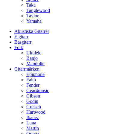
Taka
Tanglewood
Taylor
Yamaha
Akustiska Gitarrer
Elgitarr
Basgitarr
Folk
Ukulele
Banjo
Mandolin
Gitarrmärken
Epiphone
Faith
Fender
Gear4music
Gibson
Godin
Gretsch
Hartwood
Ibanez
Luna
Martin
Ortega