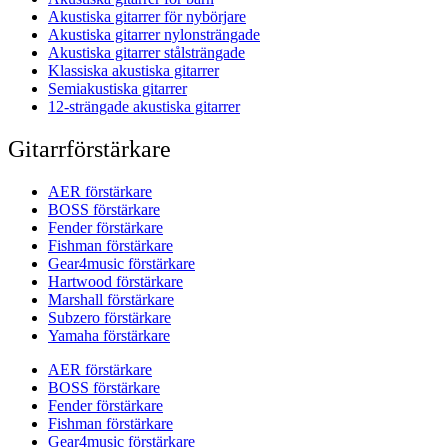
Akustiska gitarrer för nybörjare
Akustiska gitarrer nylonsträngade
Akustiska gitarrer stålsträngade
Klassiska akustiska gitarrer
Semiakustiska gitarrer
12-strängade akustiska gitarrer
Gitarrförstärkare
AER förstärkare
BOSS förstärkare
Fender förstärkare
Fishman förstärkare
Gear4music förstärkare
Hartwood förstärkare
Marshall förstärkare
Subzero förstärkare
Yamaha förstärkare
AER förstärkare
BOSS förstärkare
Fender förstärkare
Fishman förstärkare
Gear4music förstärkare