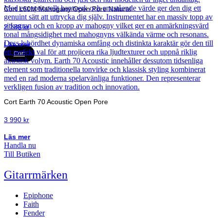
Cort L60M Mahogany Open Pore Natural
2 188
kr
Läs mer
Cort
Cort Earth 70 Acoustic Open Pore
3 990
kr
Läs mer
Handla nu
Till Butiken
Gitarrmärken
Epiphone
Faith
Fender