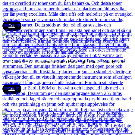
2 989
kr
Läs mer
Cort
Cort Core GA All Blackwood Open Pore Light Burst - Nearly New
5 891
kr
Läs mer
Cort