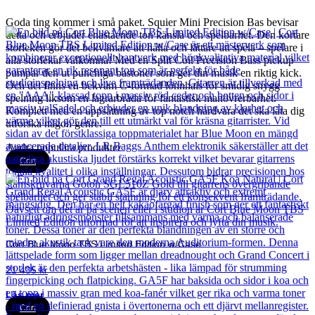
Goda ting kommer i små paket. Squier Mini Precision Bas bevisar
detta och erbjuder enastående ton känsla och spelbarhet. Den kortare
storleken gör det bekvämare att hålla och lättare att spela – spelare i
alla storlekar välkomna! Med en Split Coil Precision Bass pickup
pumpar den ut punchiga bastoner som ger din musik en riktig kick.
Och det finns en bekväm C-formad lönnhals för smidig snygg
spelning liksom en lagrarbräda för fantastisk manövrerbarhet.
Komplett med en uppsättning av top notch hårdvara det ska låta dig
utforska någon genre.
Andra populära produkter
Cort
Cort Blue Moon TBS Limited Edition w/Case
21 435
kr
Läs mer
Cort