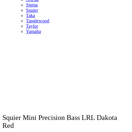
Sigma
Squier
Taka
Tanglewood
Taylor
Yamaha
Squier Mini Precision Bass LRL Dakota
Red