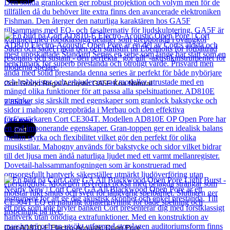
Cort Grand Regal Acoustic GA5F Koa Natural
7 850
kr
Läs mer
Cort
Cort AD810-E Electro-Acoustic Open Pore