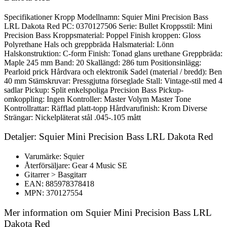
Specifikationer Kropp Modellnamn: Squier Mini Precision Bass
LRL Dakota Red PC: 0370127506 Serie: Bullet Kroppsstil: Mini
Precision Bass Kroppsmaterial: Poppel Finish kroppen: Gloss
Polyrethane Hals och greppbräda Halsmaterial: Lönn
Halskonstruktion: C-form Finish: Tonad glans urethane Greppbräda:
Maple 245 mm Band: 20 Skallängd: 286 tum Positionsinlägg:
Pearloid prick Hårdvara och elektronik Sadel (material / bredd): Ben
40 mm Stämskruvar: Pressgjutna förseglade Stall: Vintage-stil med 4
sadlar Pickup: Split enkelspoliga Precision Bass Pickup-
omkoppling: Ingen Kontroller: Master Volym Master Tone
Kontrollrattar: Räfflad platt-topp Hårdvarufinish: Krom Diverse
Strängar: Nickelpläterat stål .045-.105 mått
Detaljer: Squier Mini Precision Bass LRL Dakota Red
Varumärke: Squier
Återförsäljare: Gear 4 Music SE
Gitarrer > Basgitarr
EAN: 885978378418
MPN: 370127554
Mer information om Squier Mini Precision Bass LRL
Dakota Red