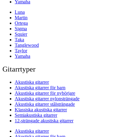
Yamaha
Luna
Martin
Ortega
Sigma
Squier
Taka
Tanglewood
Taylor
Yamaha
Gitarrtyper
Akustiska gitarrer
Akustiska gitarrer för barn
Akustiska gitarrer för nybörjare
Akustiska gitarrer nylonsträngade
Akustiska gitarrer stålsträngade
Klassiska akustiska gitarrer
Semiakustiska gitarrer
12-strängade akustiska gitarrer
Akustiska gitarrer
Akustiska gitarrer för barn