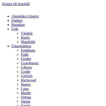
Hoppa till innehåll
Akustiska Gitarrer
Elgitarr
Basgitarr
Folk
Ukulele
Banjo
Mandolin
Gitarrmärken
Epiphone
Faith
Fender
Gear4music
Gibson
Godin
Gretsch
Hartwood
Ibanez
Luna
Martin
Ortega
Sigma
Squier