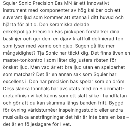
Squier Sonic Precision Bas MN är ett innovativt
instrument med komponenter av hög kaliber och ett
suveränt ljud som kommer att stanna i ditt huvud och
hjärta för alltid. Den keramiska delade
enkelspoliga Precision Bas pickupen förstärker dina
baslinjer och ger dem en djärv kraftfull definierad ton
som lyser med värme och djup. Sugen på lite mer
mångsidighet? Tja Sonic har täckt dig. Det finns även en
master-tonkontroll som låter dig justera rösten för
önskat ljud. Men vad är ett bra ljud utan en spelbarhet
som matchar? Det är en annan sak som Squier har
excellens i. Den här precision bas spelar som en dröm.
Dess slanka lönnhals har avslutats med en Sidenmatt-
uretanfinish vilket känns som ett slätt silke i handflatan
och gör att du kan skumma längs banden fritt. Byggd
för övning världsturnéer inspelningsstudio eller andra
musikaliska ansträngningar det här är inte bara en bas –
det är en följeslagare för livet.