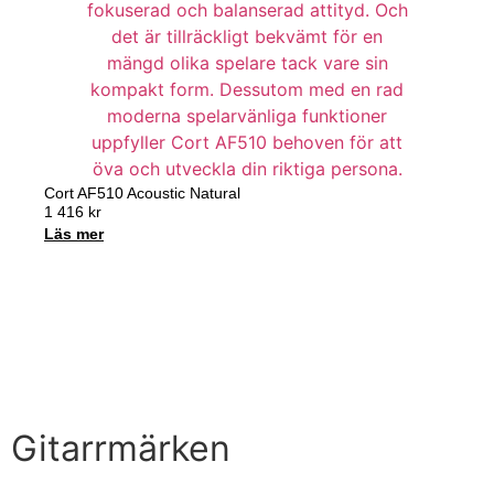
Cort AF510 Acoustic Natural
1 416
kr
Läs mer
Handla nu
Till Butiken
Gitarrmärken