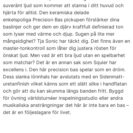
suveränt ljud som kommer att stanna i ditt huvud och
hjärta för alltid. Den keramiska delade
enkelspoliga Precision Bas pickupen förstärker dina
baslinjer och ger dem en djärv kraftfull definierad ton
som lyser med värme och djup. Sugen på lite mer
mångsidighet? Tja Sonic har täckt dig. Det finns även en
master-tonkontroll som låter dig justera rösten för
önskat ljud. Men vad är ett bra ljud utan en spelbarhet
som matchar? Det är en annan sak som Squier har
excellens i. Den här precision bas spelar som en dröm.
Dess slanka lönnhals har avslutats med en Sidenmatt-
uretanfinish vilket känns som ett slätt silke i handflatan
och gör att du kan skumma längs banden fritt. Byggd
för övning världsturnéer inspelningsstudio eller andra
musikaliska ansträngningar det här är inte bara en bas –
det är en följeslagare för livet.