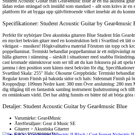
Student Acoustic Guitar från Gear4music Blue är en blå akustisk gitarr 
lådan redan strängad och inställd som standard – allt som krävs är en 
plattform för att bygga upp självförtroende vilket innebär att du komm
Specifikationer: Student Acoustic Guitar by Gear4music 
Perfekt för nybörjare Den akustiska gitarren Blue Student från Gear4m
en mycket bekväm gitarr med en konstruktion helt i Svartlind ett lätt
viktigast – musiken! Högkvalitativa material Förutom sin topp och k
poppellaminat. Termiskt behandlat poppellaminat är ett miljövänligt mat
hålla gitarren i stämning – särskilt i situationer med snabba förändrin
cast kromade stämskruvar som ser till att du kan fokusera på att spela 
jamma i den position som känns mest bekväm för dig. Specifikatione
Svartlind Skala: 255″ Hals: Okoume Greppbräda: Termiskt behandlat p
Regular krom Finish på baksida sidor och hals: Sidenmatt Finish p
Kroppsdjup: 109mm Nedre kant: 380 mm Övre anslutning: 280 mm Midje
dig tillgång till en fantastisk samling instrument ljudutrustning och til
en omtänksam värld. Det har aldrig funnits en bättre tid att börja göra
Detaljer: Student Acoustic Guitar by Gear4music Blue
Varumärke: Gear4Music
Återförsäljare: Gear 4 Music SE
Gitarrer > Akustiska Gitarrer
EAN: 5055888884711