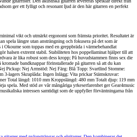
nde gitarrister. Den akustiska gitarren levereras spelklar direkt från
som ger ett fylligt och resonant ljud är den här gitarren en perfekt
inimal vikt och utmärkt ergonomi som främsta prioritet. Resultatet är
kan spela längre utan ansträngning och fokusera på det som är
hals i Okoume som toppas med en greppbräda i värmebehandlat
 halsen extremt stabil. Stabiliteten hos poppellaminat hjälper till att
s hårdvara är lika robust som dess kropp; På huvudstammen finns sex die
två kromade bandknappar förinstallerade på gitarren så att du kan
 Nej Pickup: Nej Armstöd: Nej Färg: Blå Topp: Svartlind Stomme:
 3-lagers Skraplåda: Ingen Inlägg: Vita prickar Stämskruvar:
ioner Total längd: 1010 mm Kroppslängd: 480 mm Totalt djup: 119 mm
rja spela. Med stöd av vår mångåriga yrkeserfarenhet ger Gear4music
lla musikaliska intressen samtidigt som de uppfyller förväntningarna från