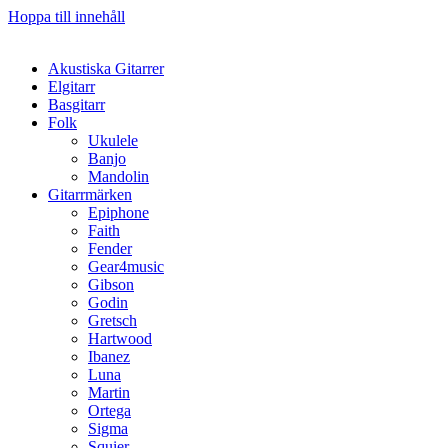
Hoppa till innehåll
Akustiska Gitarrer
Elgitarr
Basgitarr
Folk
Ukulele
Banjo
Mandolin
Gitarrmärken
Epiphone
Faith
Fender
Gear4music
Gibson
Godin
Gretsch
Hartwood
Ibanez
Luna
Martin
Ortega
Sigma
Squier