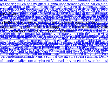
sic Blue
i Fullstorlek som ger en bekväm spelupplevelse som är idealisk för bliva
snabb stämning! Med en klassisk kroppsform och konstruktion i Svartlind
er att kunna spela ackord och melodier på nolltid.