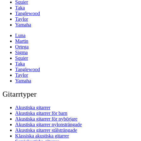
Squier
Taka
Tanglewood
Taylor
Yamaha
Luna
Martin
Ortega
Sigma
Squier
Taka
Tanglewood
Taylor
Yamaha
Gitarrtyper
Akustiska gitarrer
Akustiska gitarrer för barn
Akustiska gitarrer för nybörjare
Akustiska gitarrer nylonsträngade
Akustiska gitarrer stålsträngade
Klassiska akustiska gitarrer