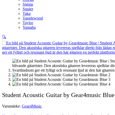
Sigma
Squier
Taka
Tanglewood
Taylor
Yamaha
🔍
Student Acoustic Guitar by Gear4music Blue
Varumärke:
Gear4Music