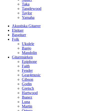
Taka
Tanglewood
Taylor
Yamaha
Akustiska Gitarrer
Elgitarr
Basgitarr
Folk
Ukulele
Banjo
Mandolin
Gitarrmärken
Epiphone
Faith
Fender
Gear4music
Gibson
Godin
Gretsch
Hartwood
Ibanez
Luna
Martin
Ortega