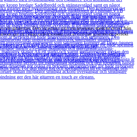
nde gitarrister. Den akustiska gitarren levereras spelklar direkt från
som ger ett fylligt och resonant ljud är den här gitarren en perfekt