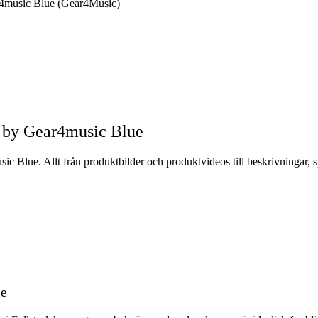
r4music Blue (Gear4Music)
r by Gear4music Blue
c Blue. Allt från produktbilder och produktvideos till beskrivningar, 
ue