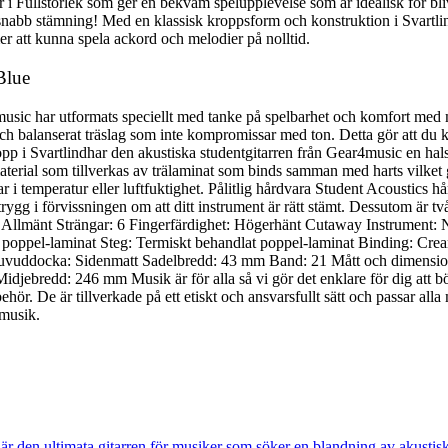
i Fullstorlek som ger en bekväm spelupplevelse som är idealisk för bliva
snabb stämning! Med en klassisk kroppsform och konstruktion i Svartlind
er att kunna spela ackord och melodier på nolltid.
Blue
usic har utformats speciellt med tanke på spelbarhet och komfort med m
 och balanserat träslag som inte kompromissar med ton. Detta gör att du 
ropp i Svartlindhar den akustiska studentgitarren från Gear4music en 
erial som tillverkas av trälaminat som binds samman med harts vilket gör
gar i temperatur eller luftfuktighet. Pålitlig hårdvara Student Acoustic
trygg i förvissningen om att ditt instrument är rätt stämt. Dessutom är 
r Allmänt Strängar: 6 Fingerfärdighet: Högerhänt Cutaway Instrument:
oppel-laminat Steg: Termiskt behandlat poppel-laminat Binding: Cream
å huvuddocka: Sidenmatt Sadelbredd: 43 mm Band: 21 Mått och dimens
bredd: 246 mm Musik är för alla så vi gör det enklare för dig att bö
lbehör. De är tillverkade på ett etiskt och ansvarsfullt sätt och passar a
 musik.