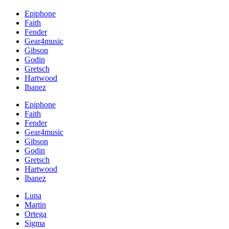
Epiphone
Faith
Fender
Gear4music
Gibson
Godin
Gretsch
Hartwood
Ibanez
Epiphone
Faith
Fender
Gear4music
Gibson
Godin
Gretsch
Hartwood
Ibanez
Luna
Martin
Ortega
Sigma