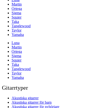
Martin
Ortega
Sigma
Squier
Taka
Tanglewood
Taylor
Yamaha
Luna
Martin
Ortega
Sigma
Squier
Taka
Tanglewood
Taylor
Yamaha
Gitarrtyper
Akustiska gitarrer
Akustiska gitarrer för barn
Akustiska gitarrer för nybörjare