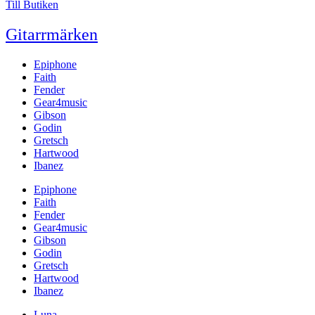
Till Butiken
Gitarrmärken
Epiphone
Faith
Fender
Gear4music
Gibson
Godin
Gretsch
Hartwood
Ibanez
Epiphone
Faith
Fender
Gear4music
Gibson
Godin
Gretsch
Hartwood
Ibanez
Luna