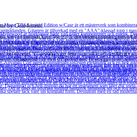
itar by Gear4music
isk ton i en kompakt form. Vid 23″ är den elektroakustiska gitarren lä
Semiakustisk är konstruerad med samma tekniker som vår bästa akustik o
dre kroppsbyggnad. Detta komplimenterar värmen och rikedomen som bas
 en lättspelad ”C”-profilhals ger detta maximal komfort vilket gör att e
strumentet. Inkluderandet av en K-2T pickup med en inbyggd tuner utökar 3