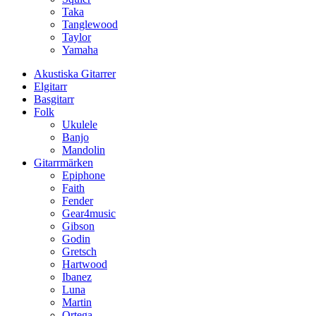
Taka
Tanglewood
Taylor
Yamaha
Akustiska Gitarrer
Elgitarr
Basgitarr
Folk
Ukulele
Banjo
Mandolin
Gitarrmärken
Epiphone
Faith
Fender
Gear4music
Gibson
Godin
Gretsch
Hartwood
Ibanez
Luna
Martin
Ortega