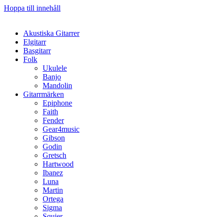
Hoppa till innehåll
Akustiska Gitarrer
Elgitarr
Basgitarr
Folk
Ukulele
Banjo
Mandolin
Gitarrmärken
Epiphone
Faith
Fender
Gear4music
Gibson
Godin
Gretsch
Hartwood
Ibanez
Luna
Martin
Ortega
Sigma
Squier