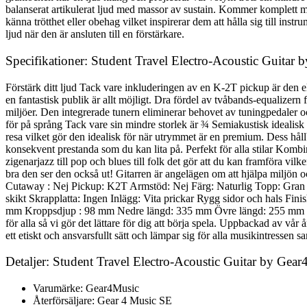
balanserat artikulerat ljud med massor av sustain. Kommer komplett med
känna trötthet eller obehag vilket inspirerar dem att hålla sig till in
ljud när den är ansluten till en förstärkare.
Specifikationer: Student Travel Electro-Acoustic Guitar
Förstärk ditt ljud Tack vare inkluderingen av en K-2T pickup är den e
en fantastisk publik är allt möjligt. Dra fördel av tvåbands-equalizern f
miljöer. Den integrerade tunern eliminerar behovet av tuningpedaler och
för på språng Tack vare sin mindre storlek är ¾ Semiakustisk idealisk f
resa vilket gör den idealisk för när utrymmet är en premium. Dess håll
konsekvent prestanda som du kan lita på. Perfekt för alla stilar Komb
zigenarjazz till pop och blues till folk det gör att du kan framföra vilk
bra den ser den också ut! Gitarren är angelägen om att hjälpa miljön 
Cutaway : Nej Pickup: K2T Armstöd: Nej Färg: Naturlig Topp: Gran 
skikt Skrapplatta: Ingen Inlägg: Vita prickar Rygg sidor och hals F
mm Kroppsdjup : 98 mm Nedre längd: 335 mm Övre längd: 255 mm Mi
för alla så vi gör det lättare för dig att börja spela. Uppbackad av vår
ett etiskt och ansvarsfullt sätt och lämpar sig för alla musikintressen
Detaljer: Student Travel Electro-Acoustic Guitar by Gear
Varumärke: Gear4Music
Återförsäljare: Gear 4 Music SE