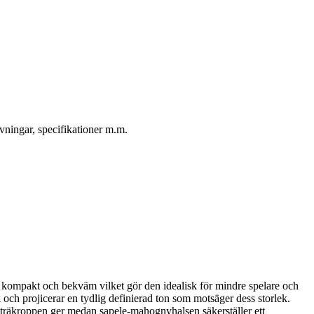
vningar, specifikationer m.m.
tt kompakt och bekväm vilket gör den idealisk för mindre spelare och
ch projicerar en tydlig definierad ton som motsäger dess storlek.
träkroppen ger medan sapele-mahognyhalsen säkerställer ett