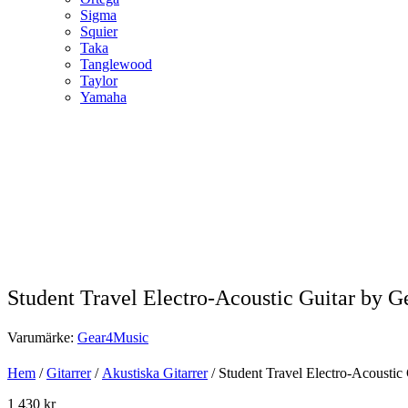
Sigma
Squier
Taka
Tanglewood
Taylor
Yamaha
Student Travel Electro-Acoustic Guitar by 
Varumärke:
Gear4Music
Hem
/
Gitarrer
/
Akustiska Gitarrer
/ Student Travel Electro-Acousti
1 430
kr