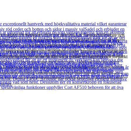
tt kompakt och bekväm vilket gör den idealisk för mindre spelare och
ch projicerar en tydlig definierad ton som motsäger dess storlek.
träkroppen ger medan sapele-mahognyhalsen säkerställer ett
leverna kan finslipa sina färdigheter under längre perioder utan att
/4:s mångsidighet så att du kan välja mellan ett naturligt och förstärkt