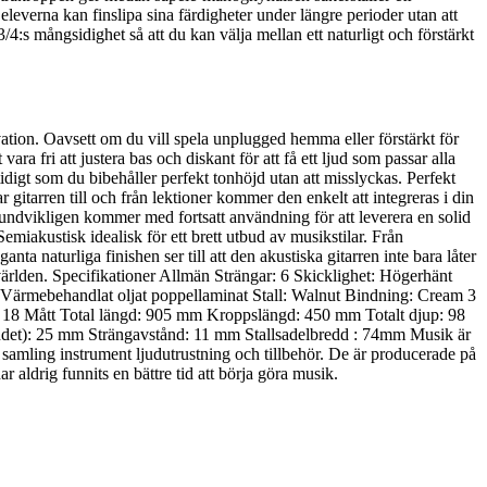
leverna kan finslipa sina färdigheter under längre perioder utan att
/4:s mångsidighet så att du kan välja mellan ett naturligt och förstärkt
ation. Oavsett om du vill spela unplugged hemma eller förstärkt för
ra fri att justera bas och diskant för att få ett ljud som passar alla
idigt som du bibehåller perfekt tonhöjd utan att misslyckas. Perfekt
gitarren till och från lektioner kommer den enkelt att integreras i din
 oundvikligen kommer med fortsatt användning för att leverera en solid
iakustisk idealisk för ett brett utbud av musikstilar. Från
ta naturliga finishen ser till att den akustiska gitarren inte bara låter
 världen. Specifikationer Allmän Strängar: 6 Skicklighet: Högerhänt
Värmebehandlat oljat poppellaminat Stall: Walnut Bindning: Cream 3
d: 18 Mått Total längd: 905 mm Kroppslängd: 450 mm Totalt djup: 98
et): 25 mm Strängavstånd: 11 mm Stallsadelbredd : 74mm Musik är
isk samling instrument ljudutrustning och tillbehör. De är producerade på
 aldrig funnits en bättre tid att börja göra musik.