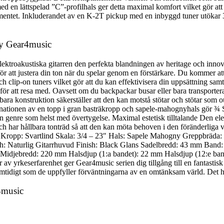
 en lättspelad ”C”-profilhals ger detta maximal komfort vilket gör att e
strumentet. Inkluderandet av en K-2T pickup med en inbyggd tuner utökar 3
 by Gear4music
lektroakustiska gitarren den perfekta blandningen av heritage och innov
ör att justera din ton när du spelar genom en förstärkare. Du kommer att va
 clip-on tuners vilket gör att du kan effektivisera din uppsättning samt
ör att resa med. Oavsett om du backpackar busar eller bara transporterar 
bara konstruktion säkerställer att den kan motstå stötar och stötar som
inationen av en topp i gran basträkropp och sapele-mahognyhals gör ¾ Sem
en genre som helst med övertygelse. Maximal estetisk tilltalande Den elegan
och har hållbara tonträd så att den kan möta behoven i den föränderliga
Kropp: Svartlind Skala: 3/4 – 23″ Hals: Sapele Mahogny Greppbräda: 
inish: Naturlig Gitarrhuvud Finish: Black Glans Sadelbredd: 43 mm Ban
djebredd: 220 mm Halsdjup (1:a bandet): 22 mm Halsdjup (12:e band
 år av yrkeserfarenhet ger Gear4music serien dig tillgång till en fantast
 samtidigt som de uppfyller förväntningarna av en omtänksam värld. Det har
4music