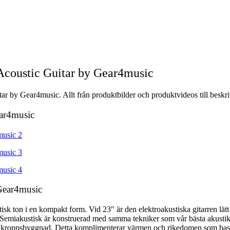
Acoustic Guitar by Gear4music
ar by Gear4music. Allt från produktbilder och produktvideos till beskri
ear4music
 Gear4music
isk ton i en kompakt form. Vid 23″ är den elektroakustiska gitarren lä
Semiakustisk är konstruerad med samma tekniker som vår bästa akustik o
dre kroppsbyggnad. Detta komplimenterar värmen och rikedomen som bas