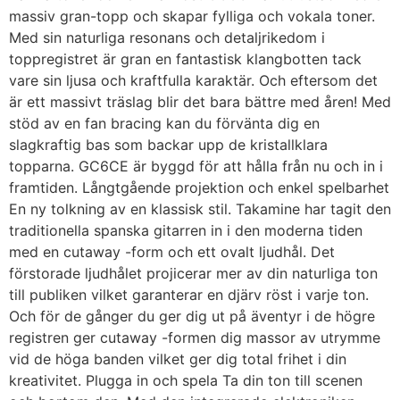
massiv gran-topp och skapar fylliga och vokala toner.
Med sin naturliga resonans och detaljrikedom i
toppregistret är gran en fantastisk klangbotten tack
vare sin ljusa och kraftfulla karaktär. Och eftersom det
är ett massivt träslag blir det bara bättre med åren! Med
stöd av en fan bracing kan du förvänta dig en
slagkraftig bas som backar upp de kristallklara
topparna. GC6CE är byggd för att hålla från nu och in i
framtiden. Långtgående projektion och enkel spelbarhet
En ny tolkning av en klassisk stil. Takamine har tagit den
traditionella spanska gitarren in i den moderna tiden
med en cutaway -form och ett ovalt ljudhål. Det
förstorade ljudhålet projicerar mer av din naturliga ton
till publiken vilket garanterar en djärv röst i varje ton.
Och för de gånger du ger dig ut på äventyr i de högre
registren ger cutaway -formen dig massor av utrymme
vid de höga banden vilket ger dig total frihet i din
kreativitet. Plugga in och spela Ta din ton till scenen