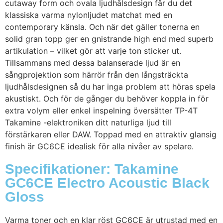
cutaway form och ovala ljudhålsdesign får du det
klassiska varma nylonljudet matchat med en
contemporary känsla. Och när det gäller tonerna en
solid gran topp ger en gnistrande high end med superb
artikulation – vilket gör att varje ton sticker ut.
Tillsammans med dessa balanserade ljud är en
sångprojektion som härrör från den långsträckta
ljudhålsdesignen så du har inga problem att höras spela
akustiskt. Och för de gånger du behöver koppla in för
extra volym eller enkel inspelning översätter TP-4T
Takamine -elektroniken ditt naturliga ljud till
förstärkaren eller DAW. Toppad med en attraktiv glansig
finish är GC6CE idealisk för alla nivåer av spelare.
Specifikationer: Takamine
GC6CE Electro Acoustic Black
Gloss
Varma toner och en klar röst GC6CE är utrustad med en