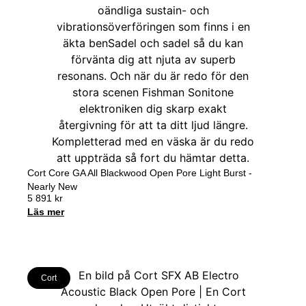
Cort Core GA All Blackwood Open Pore Light Burst -
Nearly New
5 891
kr
Läs mer
Cort