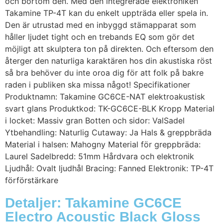
och bortom den. Med den integrerade elektroniken
Takamine TP-4T kan du enkelt uppträda eller spela in.
Den är utrustad med en inbyggd stämapparat som
håller ljudet tight och en trebands EQ som gör det
möjligt att skulptera ton på direkten. Och eftersom den
återger den naturliga karaktären hos din akustiska röst
så bra behöver du inte oroa dig för att folk på bakre
raden i publiken ska missa något! Specifikationer
Produktnamn: Takamine GC6CE-NAT elektroakustisk
svart glans Produktkod: TK-GC6CE-BLK Kropp Material
i locket: Massiv gran Botten och sidor: ValSadel
Ytbehandling: Naturlig Cutaway: Ja Hals & greppbräda
Material i halsen: Mahogny Material för greppbräda:
Laurel Sadelbredd: 51mm Hårdvara och elektronik
Ljudhål: Ovalt ljudhål Bracing: Fanned Elektronik: TP-4T
förförstärkare
Detaljer: Takamine GC6CE
Electro Acoustic Black Gloss