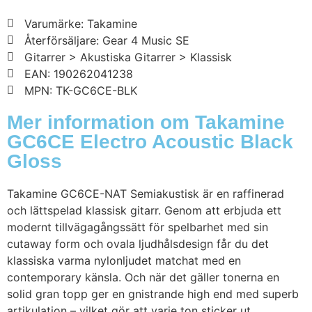
Varumärke: Takamine
Återförsäljare: Gear 4 Music SE
Gitarrer > Akustiska Gitarrer > Klassisk
EAN: 190262041238
MPN: TK-GC6CE-BLK
Mer information om Takamine
GC6CE Electro Acoustic Black
Gloss
Takamine GC6CE-NAT Semiakustisk är en raffinerad
och lättspelad klassisk gitarr. Genom att erbjuda ett
modernt tillvägagångssätt för spelbarhet med sin
cutaway form och ovala ljudhålsdesign får du det
klassiska varma nylonljudet matchat med en
contemporary känsla. Och när det gäller tonerna en
solid gran topp ger en gnistrande high end med superb
artikulation – vilket gör att varje ton sticker ut.