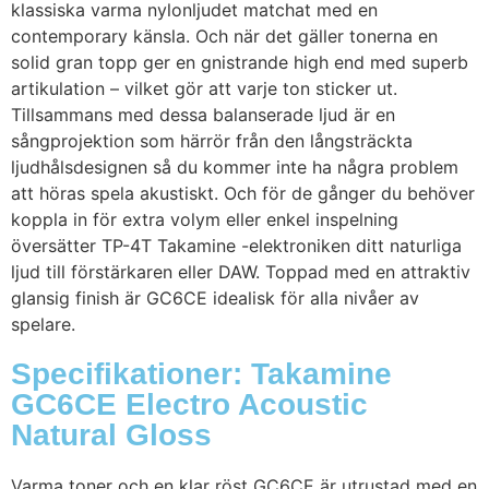
klassiska varma nylonljudet matchat med en
contemporary känsla. Och när det gäller tonerna en
solid gran topp ger en gnistrande high end med superb
artikulation – vilket gör att varje ton sticker ut.
Tillsammans med dessa balanserade ljud är en
sångprojektion som härrör från den långsträckta
ljudhålsdesignen så du kommer inte ha några problem
att höras spela akustiskt. Och för de gånger du behöver
koppla in för extra volym eller enkel inspelning
översätter TP-4T Takamine -elektroniken ditt naturliga
ljud till förstärkaren eller DAW. Toppad med en attraktiv
glansig finish är GC6CE idealisk för alla nivåer av
spelare.
Specifikationer: Takamine
GC6CE Electro Acoustic
Natural Gloss
Varma toner och en klar röst GC6CE är utrustad med en