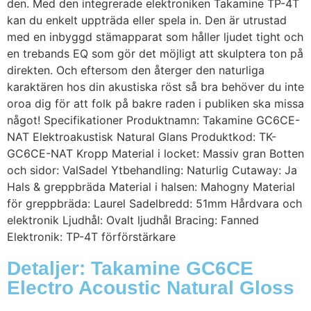
den. Med den integrerade elektroniken Takamine TP-4T
kan du enkelt uppträda eller spela in. Den är utrustad
med en inbyggd stämapparat som håller ljudet tight och
en trebands EQ som gör det möjligt att skulptera ton på
direkten. Och eftersom den återger den naturliga
karaktären hos din akustiska röst så bra behöver du inte
oroa dig för att folk på bakre raden i publiken ska missa
något! Specifikationer Produktnamn: Takamine GC6CE-
NAT Elektroakustisk Natural Glans Produktkod: TK-
GC6CE-NAT Kropp Material i locket: Massiv gran Botten
och sidor: ValSadel Ytbehandling: Naturlig Cutaway: Ja
Hals & greppbräda Material i halsen: Mahogny Material
för greppbräda: Laurel Sadelbredd: 51mm Hårdvara och
elektronik Ljudhål: Ovalt ljudhål Bracing: Fanned
Elektronik: TP-4T förförstärkare
Detaljer: Takamine GC6CE
Electro Acoustic Natural Gloss