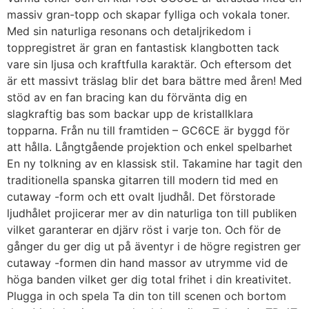
massiv gran-topp och skapar fylliga och vokala toner.
Med sin naturliga resonans och detaljrikedom i
toppregistret är gran en fantastisk klangbotten tack
vare sin ljusa och kraftfulla karaktär. Och eftersom det
är ett massivt träslag blir det bara bättre med åren! Med
stöd av en fan bracing kan du förvänta dig en
slagkraftig bas som backar upp de kristallklara
topparna. Från nu till framtiden – GC6CE är byggd för
att hålla. Långtgående projektion och enkel spelbarhet
En ny tolkning av en klassisk stil. Takamine har tagit den
traditionella spanska gitarren till modern tid med en
cutaway -form och ett ovalt ljudhål. Det förstorade
ljudhålet projicerar mer av din naturliga ton till publiken
vilket garanterar en djärv röst i varje ton. Och för de
gånger du ger dig ut på äventyr i de högre registren ger
cutaway -formen din hand massor av utrymme vid de
höga banden vilket ger dig total frihet i din kreativitet.
Plugga in och spela Ta din ton till scenen och bortom