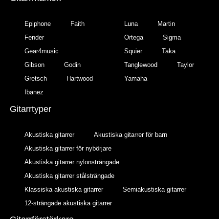
Epiphone
Faith
Luna
Martin
Fender
Ortega
Sigma
Gear4music
Squier
Taka
Gibson
Godin
Tanglewood
Taylor
Gretsch
Hartwood
Yamaha
Ibanez
Gitarrtyper
Akustiska gitarrer
Akustiska gitarrer för barn
Akustiska gitarrer för nybörjare
Akustiska gitarrer nylonsträngade
Akustiska gitarrer stålsträngade
Klassiska akustiska gitarrer
Semiakustiska gitarrer
12-strängade akustiska gitarrer