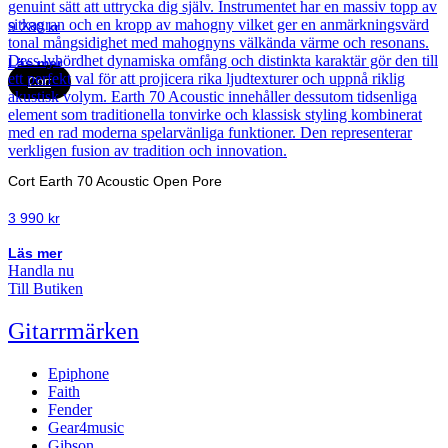
9 280
kr
Läs mer
Cort
Cort Earth 70 Acoustic Open Pore
3 990
kr
Läs mer
Handla nu
Till Butiken
Gitarrmärken
Epiphone
Faith
Fender
Gear4music
Gibson