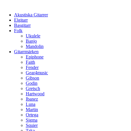
Hoppa
till
Akustiska Gitarrer
innehåll
Elgitarr
Basgitarr
Folk
Ukulele
Banjo
Mandolin
Gitarrmärken
Epiphone
Faith
Fender
Gear4music
Gibson
Godin
Gretsch
Hartwood
Ibanez
Luna
Martin
Ortega
Sigma
Squier
Taka