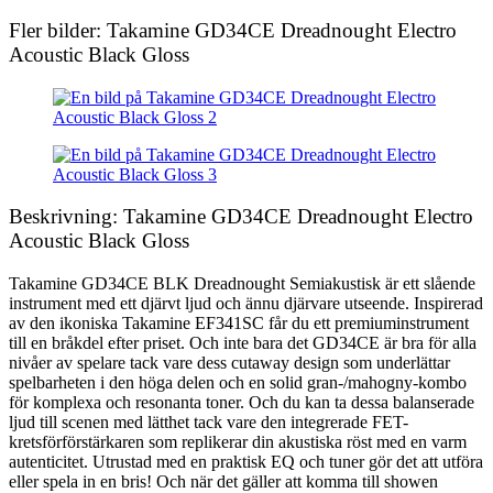
Fler bilder: Takamine GD34CE Dreadnought Electro
Acoustic Black Gloss
Beskrivning: Takamine GD34CE Dreadnought Electro
Acoustic Black Gloss
Takamine GD34CE BLK Dreadnought Semiakustisk är ett slående
instrument med ett djärvt ljud och ännu djärvare utseende. Inspirerad
av den ikoniska Takamine EF341SC får du ett premiuminstrument
till en bråkdel efter priset. Och inte bara det GD34CE är bra för alla
nivåer av spelare tack vare dess cutaway design som underlättar
spelbarheten i den höga delen och en solid gran-/mahogny-kombo
för komplexa och resonanta toner. Och du kan ta dessa balanserade
ljud till scenen med lätthet tack vare den integrerade FET-
kretsförförstärkaren som replikerar din akustiska röst med en varm
autenticitet. Utrustad med en praktisk EQ och tuner gör det att utföra
eller spela in en bris! Och när det gäller att komma till showen