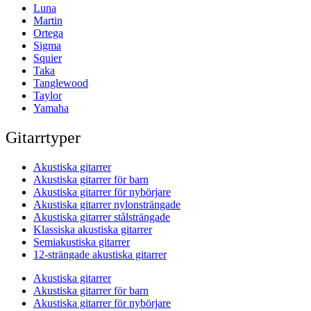
Luna
Martin
Ortega
Sigma
Squier
Taka
Tanglewood
Taylor
Yamaha
Gitarrtyper
Akustiska gitarrer
Akustiska gitarrer för barn
Akustiska gitarrer för nybörjare
Akustiska gitarrer nylonsträngade
Akustiska gitarrer stålsträngade
Klassiska akustiska gitarrer
Semiakustiska gitarrer
12-strängade akustiska gitarrer
Akustiska gitarrer
Akustiska gitarrer för barn
Akustiska gitarrer för nybörjare