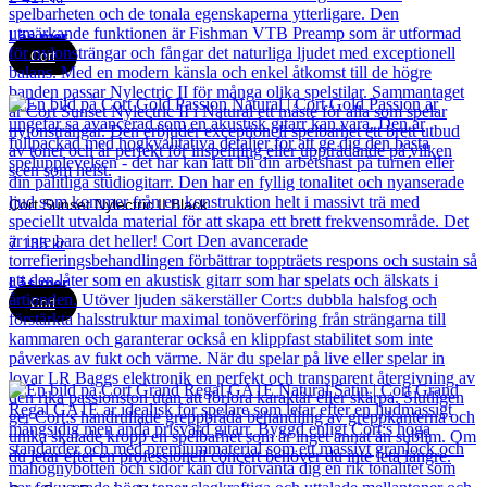
Läs mer
Cort
Cort Sunset Nylectric II Black
7 135
kr
Läs mer
Cort