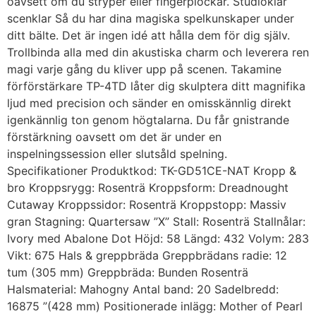
oavsett om du stryper eller fingerplockar. Studioklar
scenklar Så du har dina magiska spelkunskaper under
ditt bälte. Det är ingen idé att hålla dem för dig själv.
Trollbinda alla med din akustiska charm och leverera ren
magi varje gång du kliver upp på scenen. Takamine
förförstärkare TP-4TD låter dig skulptera ditt magnifika
ljud med precision och sänder en omisskännlig direkt
igenkännlig ton genom högtalarna. Du får gnistrande
förstärkning oavsett om det är under en
inspelningssession eller slutsåld spelning.
Specifikationer Produktkod: TK-GD51CE-NAT Kropp &
bro Kroppsrygg: Rosenträ Kroppsform: Dreadnought
Cutaway Kroppssidor: Rosenträ Kroppstopp: Massiv
gran Stagning: Quartersaw ”X” Stall: Rosenträ Stallnålar:
Ivory med Abalone Dot Höjd: 58 Längd: 432 Volym: 283
Vikt: 675 Hals & greppbräda Greppbrädans radie: 12
tum (305 mm) Greppbräda: Bunden Rosenträ
Halsmaterial: Mahogny Antal band: 20 Sadelbredd:
16875 ”(428 mm) Positionerade inlägg: Mother of Pearl