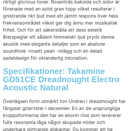
riktigt glorious toner. Rosenträs baksida och sidor är
förenade med en solid gran topp vilket resulterar i
gnistrande rikt ljud med ett jämnt respons över hela
frekvensområdet vilket ger dig ännu mer musikalisk
frihet. Och för att säkerställa att dess estetik
återspeglar ett sådant himmelskt ljud pryds denna
akustik med eleganta detaljer som en abalone
soundhole -rosett pearl -inlägg och en delad
sadeldesign för oklanderlig intonation.
Specifikationer: Takamine
GD51CE Dreadnought Electro
Acoustic Natural
Överlägsen form utmärkt ton Undren i dreadnought har
fängslat gitarrister i decennier. En av de ursprungliga
kroppsformerna den har en enorm röst som levererar
fulla resonanta låga något skopade mider och
underbara glittrande diskanter. Du kommer att ha