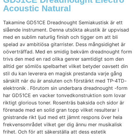
Acoustic Natural
Takamine GD51CE Dreadnought Semiakustisk är ett
slående instrument. Denna utsökta akustik är uppvisad
med en sublim naturlig finish och tigger om att bli
spelad av ambitiösa gitarrister. Dess mångsidighet är
oöverträffad. Med en smidig bekväm dreadnought form
trivs den med en rad olika genrer samtidigt som den
alltid ger sömlös spelbarhet vilket betyder oavsett din
stil du kan leverera en magisk prestanda varje gång
särskilt när du är ansluten och förstärkt med TP-4TD-
elektronik . Förutom sin underbara dreadnought -form
har GD51CE en vacker tonvedkonstruktion som lovar
riktigt glorious toner. Rosenträs baksida och sidor är
förenade med en solid gran topp vilket resulterar i
gnistrande rikt ljud med ett jämnt respons över hela
frekvensområdet vilket ger dig ännu mer musikalisk
frihet. Och för att säkerställa att dess estetik