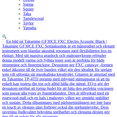
Sigma
Squier
Taka
Tanglewood
Taylor
Yamaha