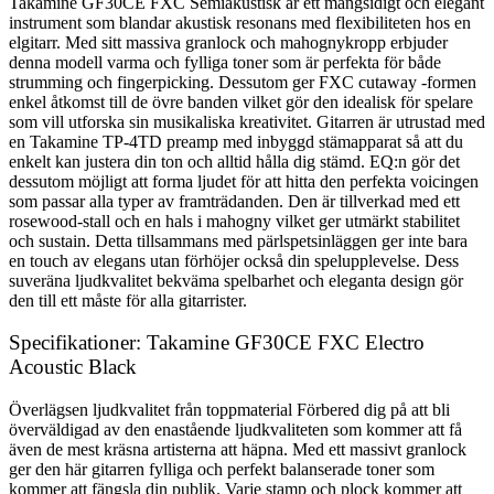
Takamine GF30CE FXC Semiakustisk är ett mångsidigt och elegant
instrument som blandar akustisk resonans med flexibiliteten hos en
elgitarr. Med sitt massiva granlock och mahognykropp erbjuder
denna modell varma och fylliga toner som är perfekta för både
strumming och fingerpicking. Dessutom ger FXC cutaway -formen
enkel åtkomst till de övre banden vilket gör den idealisk för spelare
som vill utforska sin musikaliska kreativitet. Gitarren är utrustad med
en Takamine TP-4TD preamp med inbyggd stämapparat så att du
enkelt kan justera din ton och alltid hålla dig stämd. EQ:n gör det
dessutom möjligt att forma ljudet för att hitta den perfekta voicingen
som passar alla typer av framträdanden. Den är tillverkad med ett
rosewood-stall och en hals i mahogny vilket ger utmärkt stabilitet
och sustain. Detta tillsammans med pärlspetsinläggen ger inte bara
en touch av elegans utan förhöjer också din spelupplevelse. Dess
suveräna ljudkvalitet bekväma spelbarhet och eleganta design gör
den till ett måste för alla gitarrister.
Specifikationer: Takamine GF30CE FXC Electro
Acoustic Black
Överlägsen ljudkvalitet från toppmaterial Förbered dig på att bli
överväldigad av den enastående ljudkvaliteten som kommer att få
även de mest kräsna artisterna att häpna. Med ett massivt granlock
ger den här gitarren fylliga och perfekt balanserade toner som
kommer att fängsla din publik. Varje stamp och plock kommer att