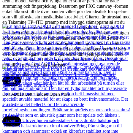
denna modell varma och fylliga toner som är perfekta för både
strumming och fingerpicking. Dessutom ger FXC cutaway -formen
enkel åtkomst till de övre banden vilket gör den idealisk för spelare
som vill utforska sin musikaliska kreativitet. Gitarren är utrustad med
en Takamine TP-4TD preamp med inbyggd stämapparat så att du
enkelt kan justera din ton och alltid hålla dig stämd. EQ:n gör det
dessutom möjligt att forma ljudet för att hitta den perfekta voicingen
som passar alla typer av framträdanden. Den är tillverkad med ett
rosewood-stall och en hals i mahogny vilket ger utmärkt stabilitet
och sustain. Detta tillsammans med pärlspetsinläggen ger inte bara
en touch av elegans utan förhöjer också din spelupplevelse. Dess
suveräna ljudkvalitet bekväma spelbarhet och eleganta design gör
den till ett måste för alla gitarrister.
Andra populära produkter
Cort
Cort AD810 Left Handed Open Pore
2 417
kr
Läs mer
Cort