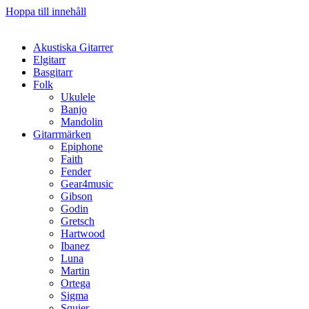
Hoppa till innehåll
Akustiska Gitarrer
Elgitarr
Basgitarr
Folk
Ukulele
Banjo
Mandolin
Gitarrmärken
Epiphone
Faith
Fender
Gear4music
Gibson
Godin
Gretsch
Hartwood
Ibanez
Luna
Martin
Ortega
Sigma
Squier