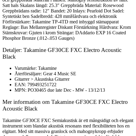
Satt hals Skalans längd: 25.3″ Greppbräda Material: Rosewood
Greppbrädans radie: 12″ Bandet: 20 Inlays: Pearloid Dot Sadel:
Syntetiskt ben Sadelbredd: 428 mmHårdvara och elektronik
Förförstärkare: Takamine TP-4TD med inbyggd stämapparat
Reglage: Bas Mellanregister Diskant Förstärkning Hårdvara: Krom
Stämskruvar: Gjuten i krom Strängar: DAddario EXP 16 Coated
Phosphor Bronze (.012-.053 Gauges)
Detaljer: Takamine GF30CE FXC Electro Acoustic
Black
Varumärke: Takamine
Återförsäljare: Gear 4 Music SE
Gitarrer > Akustiska Gitarrer
EAN: 799493251722
MPN: PO30465 due late Dec - MW - 13/12/13
Mer information om Takamine GF30CE FXC Electro
Acoustic Black
Takamine GF30CE FXC Semiakustisk är ett mångsidigt och elegant
instrument som blandar akustisk resonans med flexibiliteten hos en
elgitarr. Med sitt massiva granlock och mahognykropp erbjuder