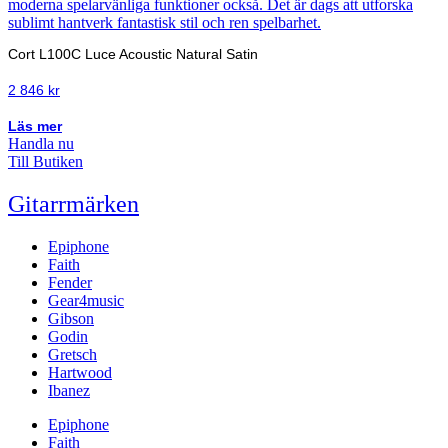
Cort L100C Luce Acoustic Natural Satin
2 846
kr
Läs mer
Handla nu
Till Butiken
Gitarrmärken
Epiphone
Faith
Fender
Gear4music
Gibson
Godin
Gretsch
Hartwood
Ibanez
Epiphone
Faith