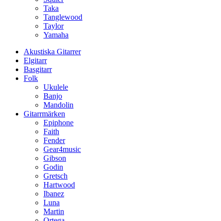
Taka
Tanglewood
Taylor
Yamaha
Akustiska Gitarrer
Elgitarr
Basgitarr
Folk
Ukulele
Banjo
Mandolin
Gitarrmärken
Epiphone
Faith
Fender
Gear4music
Gibson
Godin
Gretsch
Hartwood
Ibanez
Luna
Martin
Ortega