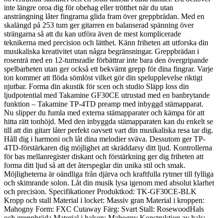
inte längre oroa dig för obehag eller trötthet när du utan
ansträngning låter fingrarna glida fram över greppbrädan. Med en
skalängd på 253 tum ger gitarren en balanserad spänning över
strängarna så att du kan utföra även de mest komplicerade
teknikerna med precision och lätthet. Känn friheten att utforska din
musikaliska kreativitet utan några begränsningar. Greppbrädan i
rosenträ med en 12-tumsradie förbättrar inte bara den övergripande
spelbarheten utan ger också ett bekvämt grepp för dina fingrar. Varje
ton kommer att flöda sömlöst vilket gör din spelupplevelse riktigt
njutbar. Forma din akustik för scen och studio Släpp loss din
ljudpotential med Takamine GF30CE utrustad med en banbrytande
funktion – Takamine TP-4TD preamp med inbyggd stämapparat.
Nu slipper du fumla med externa stämapparater och kämpa för att
hitta rätt tonhöjd. Med den inbyggda stämapparaten kan du enkelt se
till att din gitarr låter perfekt oavsett vart din musikaliska resa tar dig.
Håll dig i harmoni och låt dina melodier sväva. Dessutom ger TP-
4TD-förstärkaren dig möjlighet att skräddarsy ditt ljud. Kontrollerna
för bas mellanregister diskant och förstärkning ger dig friheten att
forma ditt ljud så att det återspeglar din unika stil och smak.
Möjligheterna är oändliga från djärva och kraftfulla rytmer till fylliga
och skimrande solon. Låt din musik lysa igenom med absolut klarhet
och precision. Specifikationer Produktkod: TK-GF30CE-BLK
Kropp och stall Material i locket: Massiv gran Material i kroppen:
Mahogny Form: FXC Cutaway Färg: Svart Stall: RosewoodHals
och greppbräda Material i halsen: Mahogny Konstruktion av hals: