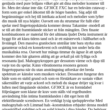
genljuda med pure briljans vilket gör att dina melodier kommer till
liv. Men det slutar inte där. GF30CE FXC har en bekväm cutaway -
form som ger enkel åtkomst till de högre banden. Säg adjö till
begränsningar och hej till intrikata ackord och melodier som lyfter
din musik till nya höjder. Oavsett om du strummar för fullt eller
spelar med fingertoppskänsla kommer denna Takamine -modell att
se till att ditt framträdande sticker ut från mängden. Den finaste
kombinationen av material för det ultimata ljudet Detta instrument är
byggt för att klara tidens tand och är ett mästerverk i hållbarhet och
livslängd. Den massiva granlocken utstrålar inte bara styrka utan
garanterar också en konsekvent och orubblig ton under hela din
musikaliska resa. Oavsett hur många timmar du ägnar åt att spela
kommer den här gitarren aldrig att ge avkall på sitt fylliga och
resonanta ljud. Mahognykroppen ger dessutom värme och djup till
varje ton du spelar. Känn vibrationerna resonera genom
fingertopparna när du utan ansträngning utforskar det breda
spektrum av känslor som musiken väcker. Dessutom fungerar den
både som en stabil grund och som en förstärkare av sustain vilket
säkerställer att varje ackord och melodi du skapar dröjer sig kvar i
luften med fängslande skönhet. GF30CE är en formidabel
följeslagare som klarar de krav som ställs vid regelbunden
användning från intima framträdanden i ditt eget hem till
elektrifierande scenshower. En verkligt lyxig spelupplevelse Med
mahognyhals och Limmad hals -konstruktion erbjuder denna modell
oöverträffad stabilitet och en solid känsla i dina händer. Du behöver