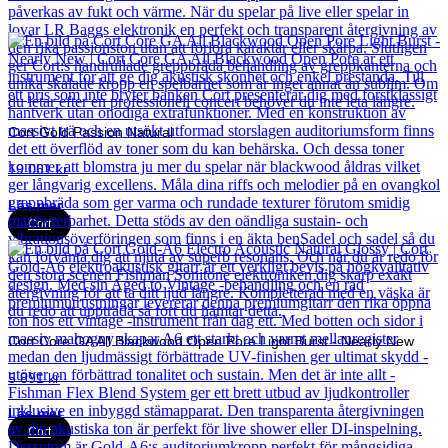
Cort Gold Passion Natural
19 061
kr
Läs mer
Cort
Cort Core GA All Blackwood Open Pore Light Burst - Nearly New
5 891
kr
Läs mer
Cort