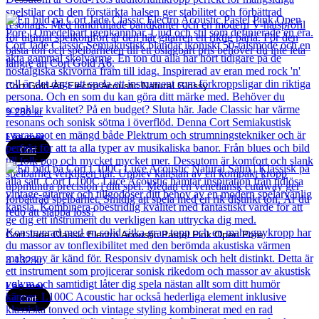
Cort Gold-A6 Electro Acoustic Natural Glossy
9 280
kr
Läs mer
Cort
Cort Jade Classic Electro Acoustic Pastel Pink Open Pore
3 132
kr
Läs mer
Cort