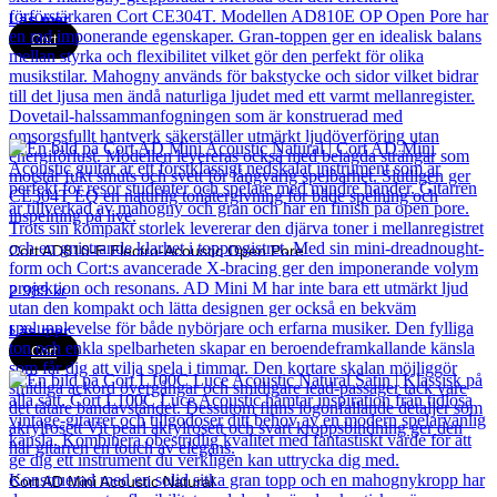
Läs mer
Cort
Cort AD810-E Electro-Acoustic Open Pore
2 989
kr
Läs mer
Cort
Cort AD Mini Acoustic Natural