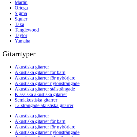
Martin
Ortega
Sigma
Squier
Taka
Tanglewood
Taylor
Yamaha
Gitarrtyper
Akustiska gitarrer
Akustiska gitarrer för barn
Akustiska gitarrer för nybörjare
Akustiska gitarrer nylonsträngade
Akustiska gitarrer stålsträngade
Klassiska akustiska gitarrer
Semiakustiska gitarrer
12-strängade akustiska gitarrer
Akustiska gitarrer
Akustiska gitarrer för barn
Akustiska gitarrer för nybörjare
Akustiska gitarrer nylonsträngade