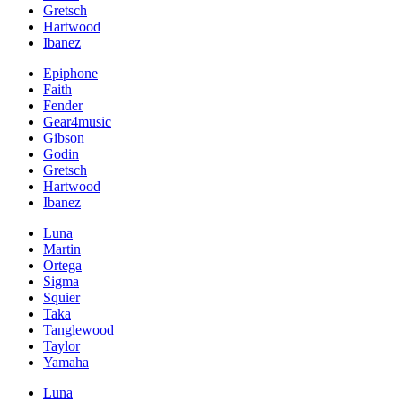
Gretsch
Hartwood
Ibanez
Epiphone
Faith
Fender
Gear4music
Gibson
Godin
Gretsch
Hartwood
Ibanez
Luna
Martin
Ortega
Sigma
Squier
Taka
Tanglewood
Taylor
Yamaha
Luna