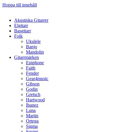
Hoppa till innehåll
Akustiska Gitarrer
Elgitarr
Basgitarr
Folk
Ukulele
Banjo
Mandolin
Gitarrmärken
Epiphone
Faith
Fender
Gear4music
Gibson
Godin
Gretsch
Hartwood
Ibanez
Luna
Martin
Ortega
Sigma
Squier