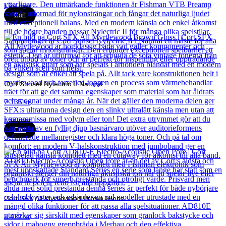
Läs mer
Cort
Cort Sunset Nylectric II Natural
7 135
kr
Läs mer
Cort
Cort SFX All Myrtlewood Brown Gloss
8 422
kr