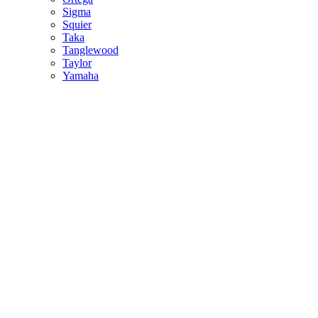
Sigma
Squier
Taka
Tanglewood
Taylor
Yamaha