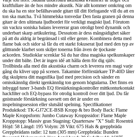
kraftfullare än de hos mindre akustik. När allt kommer omkring om
du ska ha en stor befälhavande gitarr till ditt förfogande vill du att en
ton ska matcha. Två himmelska tonvedar Den fasta granen på denna
gitarr är den ultimata ljudbordet för verkligt magiskt ljud. Förutom
sin vackra soniska balans levererar gran otroligt bred dynamik och
underbart skarp artikulering. Dessutom är dess mångsidighet säker
på att du aldrig är begränsad i stil eller genre. Kombinera detta med
flame bak och sidor så får du ett starkt fokuserat ljud med den typ av
glittrande klarhet som skiljer tonerna från även de tjockaste
ackorden. Studioklar scenklar Så du har dina magiska spelkunskaper
under ditt bälte. Det är ingen idé att hålla dem för dig själv.
Trollbinda alla med din akustiska charm och leverera ren magi varje
gång du kliver upp på scenen. Takamine förförstärkare TP-40D låter
dig skulptera ditt magnifika ljud med precision och sänder en
omisskännlig direkt igenkännlig ton genom högtalarna. Det finns en
inbyggd tuner 3-bands EQ förstärkningskontroller mittkonturkontakt
hackfilter och EQ-bypass för otrolig kontroll över ditt ljud. Du får
gnistrande förstärkning oavsett om det är under en
inspelningssession eller slutsåld spelning. Specifikationer
Produktkod: TK-GJ72CE-BSB Kropp & bro Body Back: Flame
Maple Kroppsform: Jumbo Cutaway Kroppssidor: Flame Maple
Kroppstopp: Massiv gran Stagning: Quartersaw ”X” Stall: Rosenträ
Höjd: 58 Längd: 195 Volym: 28 Vikt: 675 Hals & greppbräda
Greppbrädans radie: 12 tum (305 mm) Greppbräda: Bunden