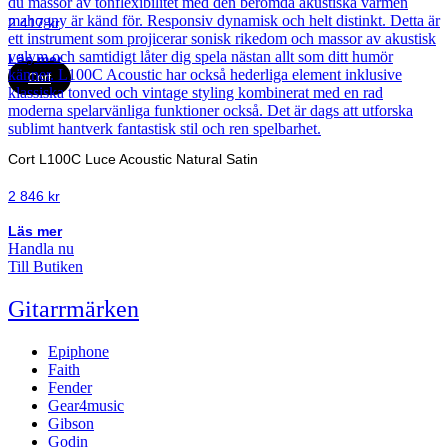
2 417
kr
Läs mer
Cort
Cort L100C Luce Acoustic Natural Satin
2 846
kr
Läs mer
Handla nu
Till Butiken
Gitarrmärken
Epiphone
Faith
Fender
Gear4music
Gibson
Godin