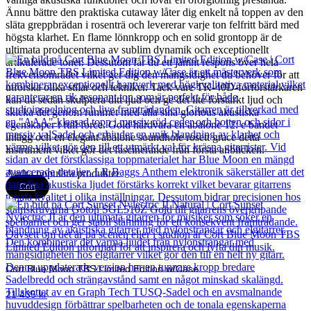
Ännu bättre den praktiska cutaway låter dig enkelt nå toppen av den
släta greppbrädan i rosenträ och levererar varje ton felfritt bärd med
högsta klarhet. En flame lönnkropp och en solid grontopp är de
ultimata producenterna av sublim dynamik och exceptionellt
artikulerade toner. Dessutom får du ett jämnt respons över hela
frekvensområdet vilket ger dig den mångsidighet du behöver för att
utforska olika stilar och tekniker. Tack vare TK-40D-förförstärkaren
kan du sedan skulptera ditt ljud och ge det lite förstärkt ljud och
skicka det genom rummet med alla sina glorious akustiska
egenskaper i full force. Gold hårdvara en abalone 12: e bandet
inlägg och en elegant abalone soundhole rosett grace detta
instrument vilket gör det fascinerande från första anblicken.
Andra populära produkter
Cort
Cort Blue Moon TBS Limited Edition w/Case
21 435
kr