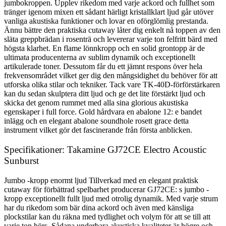
jumbokroppen. Upplev rikedom med varje ackord och fullhet som
tränger igenom mixen ett sådant härligt kristallklart ljud går utöver
vanliga akustiska funktioner och lovar en oförglömlig prestanda.
Ännu bättre den praktiska cutaway låter dig enkelt nå toppen av den
släta greppbrädan i rosenträ och levererar varje ton felfritt bärd med
högsta klarhet. En flame lönnkropp och en solid grontopp är de
ultimata producenterna av sublim dynamik och exceptionellt
artikulerade toner. Dessutom får du ett jämnt respons över hela
frekvensområdet vilket ger dig den mångsidighet du behöver för att
utforska olika stilar och tekniker. Tack vare TK-40D-förförstärkaren
kan du sedan skulptera ditt ljud och ge det lite förstärkt ljud och
skicka det genom rummet med alla sina glorious akustiska
egenskaper i full force. Gold hårdvara en abalone 12: e bandet
inlägg och en elegant abalone soundhole rosett grace detta
instrument vilket gör det fascinerande från första anblicken.
Specifikationer: Takamine GJ72CE Electro Acoustic
Sunburst
Jumbo -kropp enormt ljud Tillverkad med en elegant praktisk
cutaway för förbättrad spelbarhet producerar GJ72CE: s jumbo -
kropp exceptionellt fullt ljud med otrolig dynamik. Med varje strum
har du rikedom som bär dina ackord och även med känsliga
plockstilar kan du räkna med tydlighet och volym för att se till att
varje ton hörs. Sådana underbara akustiska kvaliteter är högre och