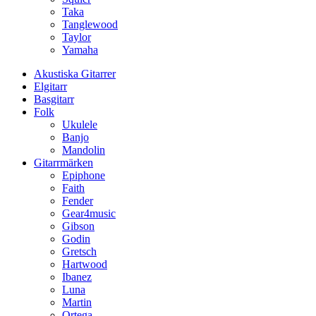
Taka
Tanglewood
Taylor
Yamaha
Akustiska Gitarrer
Elgitarr
Basgitarr
Folk
Ukulele
Banjo
Mandolin
Gitarrmärken
Epiphone
Faith
Fender
Gear4music
Gibson
Godin
Gretsch
Hartwood
Ibanez
Luna
Martin
Ortega