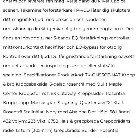
charm och leverera ren magi varje gång du kliver upp på
scenen. Takamine förförstärkare TP-40D låter dig skulptera
ditt magnifika ljud med precision och sänder en
omisskännlig direkt igenkännlig ton genom högtalarna. Det
finns en inbyggd tuner 3-bands EQ förstärkningskontroller
mittkonturkontakt hackfilter och EQ-bypass för otrolig
kontroll över ditt ljud. Du får gnistrande förstärkning oavsett
om det är under en inspelningssession eller slutsåld
spelning. Specifikationer Produktkod: TK-GN93CE-NAT Kropp
& bro Kroppsbaksida: 3-delad rosenträ med Quilt Maple
Center Kroppsform: NEX Cutaway Kroppssidor: Rosenträ
Kroppstopp: Massiv gran Stagning: Quartersaw ”X” Stall:
Rosenträ Stallnålar: Ivory med Abalone Dot Höjd: 58 Längd:
432 Volym: 283 Vikt: 6758 Hals & greppbräda Greppbrädans
radie: 12 tum (305 mm) Greppbräda: Bunden Rosenträ