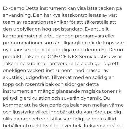
Ex-demo Detta instrument kan visa lätta tecken på
användning. Den har kvalitetskontrollerats av vårt
team av reparationstekniker för att säkerställa att
den uppfyller en hög spelstandard. Eventuellt
kampanjmaterial erbjudanden programvara eller
prenumerationer som är tillgängliga när de köps som
nya kanske inte är tillgängliga med denna Ex-Demo-
produkt. Takamine GN93CE NEX Semiakustisk visar
Takamine sublima hantverk i all ära och ger dig ett
onekligen vackert instrument med massor av
akustisk ljudgodhet. Tillverkat med en solid gran
topp och rosenträ bak och sidor ger detta
instrument en mängd glänsande magiska toner rik
på tydlig artikulation och suverän dynamik. Du
kommer att ha den perfekta balansen mellan värme
och ljusstyrka vilket innebär att du kan fördjupa dig i
olika genrer och spelstilar samtidigt som du alltid
behåller utmärkt kvalitet över hela frekvensområdet.