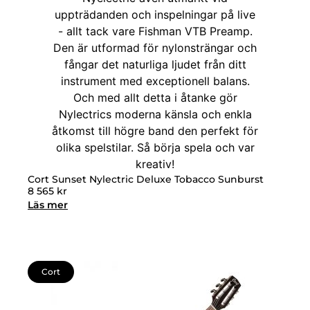
Cort Sunset Nylectric Deluxe Tobacco Sunburst
8 565
kr
Läs mer
Cort