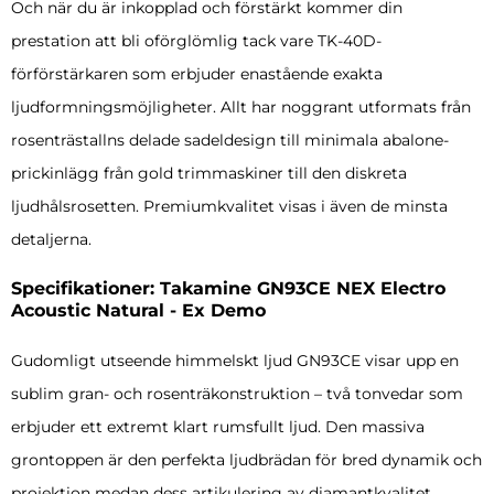
Och när du är inkopplad och förstärkt kommer din
prestation att bli oförglömlig tack vare TK-40D-
förförstärkaren som erbjuder enastående exakta
ljudformningsmöjligheter. Allt har noggrant utformats från
rosenträstallns delade sadeldesign till minimala abalone-
prickinlägg från gold trimmaskiner till den diskreta
ljudhålsrosetten. Premiumkvalitet visas i även de minsta
detaljerna.
Specifikationer: Takamine GN93CE NEX Electro
Acoustic Natural - Ex Demo
Gudomligt utseende himmelskt ljud GN93CE visar upp en
sublim gran- och rosenträkonstruktion – två tonvedar som
erbjuder ett extremt klart rumsfullt ljud. Den massiva
grontoppen är den perfekta ljudbrädan för bred dynamik och
projektion medan dess artikulering av diamantkvalitet