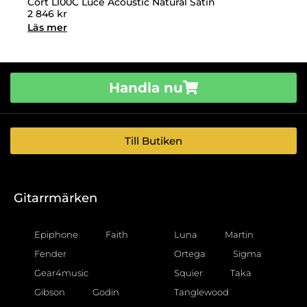
Cort L100C Luce Acoustic Natural Satin
2 846
kr
Läs mer
Handla nu
Till Butiken
Gitarrmärken
Epiphone
Faith
Luna
Martin
Fender
Ortega
Sigma
Gear4music
Squier
Taka
Gibson
Godin
Tanglewood