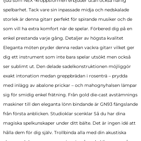
ljud som NEX -kroppsformen erbjuder utan också härlig
spelbarhet. Tack vare sin inpassade midja och nedskalade
storlek är denna gitarr perfekt för spirande musiker och de
som vill ha extra komfort när de spelar. Förbered dig på en
enkel prestanda varje gång. Detaljer av högsta kvalitet
Eleganta möten pryder denna redan vackra gitarr vilket ger
dig ett instrument som inte bara spelar utsökt men också
ser sublimt ut. Den delade sadelkonstruktionen möjliggör
exakt intonation medan greppbrädan i rosenträ – prydda
med inlägg av abalone prickar – och mahognyhalsen lämpar
sig för smidig enkel frätning. Från gold die-cast avstämnings
maskiner till den eleganta lönn bindande är GN93 fängslande
från första anblicken. Studioklar scenklar Så du har dina
magiska spelkunskaper under ditt bälte. Det är ingen idé att
hålla dem för dig själv. Trollbinda alla med din akustiska