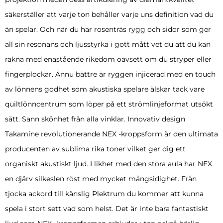
säkerställer att varje ton behåller varje uns definition vad du
än spelar. Och när du har rosenträs rygg och sidor som ger
all sin resonans och ljusstyrka i gott mått vet du att du kan
räkna med enastående rikedom oavsett om du stryper eller
fingerplockar. Ännu bättre är ryggen injicerad med en touch
av lönnens godhet som akustiska spelare älskar tack vare
quiltlönncentrum som löper på ett strömlinjeformat utsökt
sätt. Sann skönhet från alla vinklar. Innovativ design
Takamine revolutionerande NEX -kroppsform är den ultimata
producenten av sublima rika toner vilket ger dig ett
organiskt akustiskt ljud. I likhet med den stora aula har NEX
en djärv silkeslen röst med mycket mångsidighet. Från
tjocka ackord till känslig Plektrum du kommer att kunna
spela i stort sett vad som helst. Det är inte bara fantastiskt