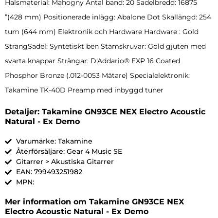
Halsmaterial: Mahogny Antal band: 20 Sadelbredd: 16875
”(428 mm) Positionerade inlägg: Abalone Dot Skallängd: 254
tum (644 mm) Elektronik och Hardware Hardware : Gold
SträngSadel: Syntetiskt ben Stämskruvar: Gold gjuten med
svarta knappar Strängar: D'Addario® EXP 16 Coated
Phosphor Bronze (.012-0053 Mätare) Specialelektronik:
Takamine TK-40D Preamp med inbyggd tuner
Detaljer: Takamine GN93CE NEX Electro Acoustic
Natural - Ex Demo
Varumärke: Takamine
Återförsäljare: Gear 4 Music SE
Gitarrer > Akustiska Gitarrer
EAN: 799493251982
MPN:
Mer information om Takamine GN93CE NEX
Electro Acoustic Natural - Ex Demo