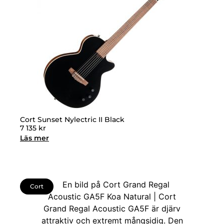
Cort Sunset Nylectric II Black
7 135
kr
Läs mer
Cort