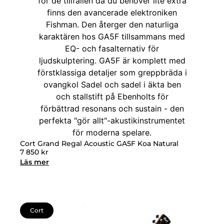
Cort Grand Regal Acoustic GA5F Koa Natural
7 850
kr
Läs mer
Cort