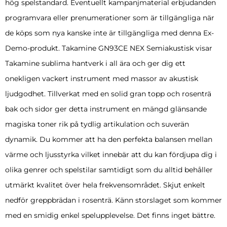
hög spelstandard. Eventuellt kampanjmaterial erbjudanden
programvara eller prenumerationer som är tillgängliga när
de köps som nya kanske inte är tillgängliga med denna Ex-
Demo-produkt. Takamine GN93CE NEX Semiakustisk visar
Takamine sublima hantverk i all ära och ger dig ett
onekligen vackert instrument med massor av akustisk
ljudgodhet. Tillverkat med en solid gran topp och rosenträ
bak och sidor ger detta instrument en mängd glänsande
magiska toner rik på tydlig artikulation och suverän
dynamik. Du kommer att ha den perfekta balansen mellan
värme och ljusstyrka vilket innebär att du kan fördjupa dig i
olika genrer och spelstilar samtidigt som du alltid behåller
utmärkt kvalitet över hela frekvensområdet. Skjut enkelt
nedför greppbrädan i rosenträ. Känn storslaget som kommer
med en smidig enkel spelupplevelse. Det finns inget bättre.