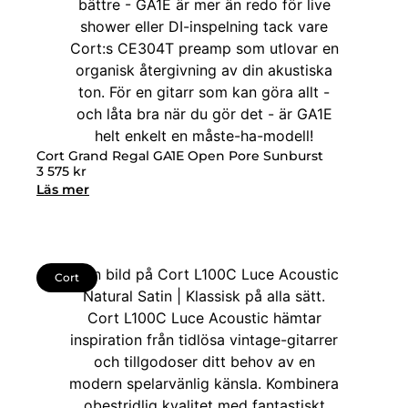
Cort Grand Regal GA1E Open Pore Sunburst
3 575
kr
Läs mer
Cort