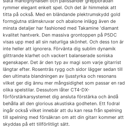
släta mahognyhalsen och palissander greppbrädan
rymmer elegant enkelt spel. Och det är himmelsk att
titta på också. Med en bländande plektrumskydd gold
formgjutna stämskruvar och abalone inlägg även de
minsta detaljer har fashioned med Takamine 'diamant
kvalitet hantverk. Den massiva grontoppen på P5DC
visas upp med all sin naturliga skönhet. Och dess ton är
inte heller att ignorera. Förvänta dig sublim dynamik
glittrande klarhet och vackert balanserade soniska
egenskaper. Det är den typ av magi som varje gitarrist
längtar efter. Rosenträs rygg och sidor lägger sedan till
den ultimata blandningen av ljusstyrka och resonans
vilket ger dig ännu mer mångsidighet som passar en rad
olika spelstilar. Dessutom låter CT4-DX-
förförstärkarsystemet dig ansluta förstärka och ändå
behålla all den glorious akustiska godheten. Ett fodral
ingår också vilket innebär att du kan resa från spelning
till spelning med försäkran om att din gitarr kommer att
skyddas på ett tillförlitligt sätt.