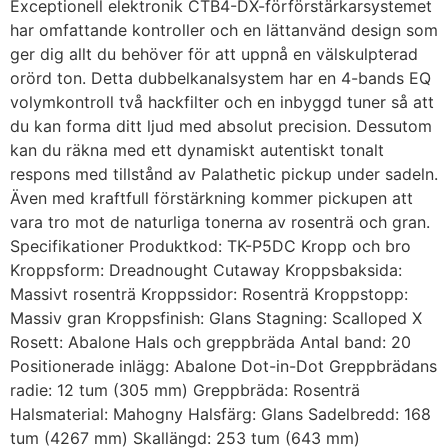
Exceptionell elektronik CTB4-DX-förförstärkarsystemet
har omfattande kontroller och en lättanvänd design som
ger dig allt du behöver för att uppnå en välskulpterad
orörd ton. Detta dubbelkanalsystem har en 4-bands EQ
volymkontroll två hackfilter och en inbyggd tuner så att
du kan forma ditt ljud med absolut precision. Dessutom
kan du räkna med ett dynamiskt autentiskt tonalt
respons med tillstånd av Palathetic pickup under sadeln.
Även med kraftfull förstärkning kommer pickupen att
vara tro mot de naturliga tonerna av rosenträ och gran.
Specifikationer Produktkod: TK-P5DC Kropp och bro
Kroppsform: Dreadnought Cutaway Kroppsbaksida:
Massivt rosenträ Kroppssidor: Rosenträ Kroppstopp:
Massiv gran Kroppsfinish: Glans Stagning: Scalloped X
Rosett: Abalone Hals och greppbräda Antal band: 20
Positionerade inlägg: Abalone Dot-in-Dot Greppbrädans
radie: 12 tum (305 mm) Greppbräda: Rosenträ
Halsmaterial: Mahogny Halsfärg: Glans Sadelbredd: 168
tum (4267 mm) Skallängd: 253 tum (643 mm)