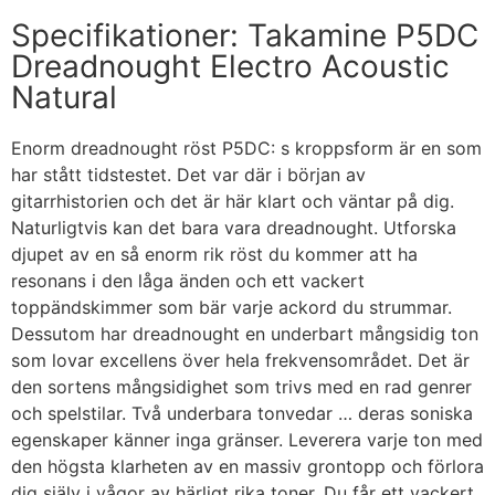
Specifikationer: Takamine P5DC
Dreadnought Electro Acoustic
Natural
Enorm dreadnought röst P5DC: s kroppsform är en som
har stått tidstestet. Det var där i början av
gitarrhistorien och det är här klart och väntar på dig.
Naturligtvis kan det bara vara dreadnought. Utforska
djupet av en så enorm rik röst du kommer att ha
resonans i den låga änden och ett vackert
toppändskimmer som bär varje ackord du strummar.
Dessutom har dreadnought en underbart mångsidig ton
som lovar excellens över hela frekvensområdet. Det är
den sortens mångsidighet som trivs med en rad genrer
och spelstilar. Två underbara tonvedar … deras soniska
egenskaper känner inga gränser. Leverera varje ton med
den högsta klarheten av en massiv grontopp och förlora
dig själv i vågor av härligt rika toner. Du får ett vackert