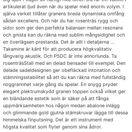
artikulerat ljud även när du spelar med enorm volym. I
själva verket tillåter granens breda dynamiska omfång
sådan excellens. Och när du har rosenträs rygg och
sidor som ger den perfekta balansen mellan resonans
och gnista kan du räkna med sublim mångsidighet och
en överlägsen prestanda. Det är allt i detaljerna …
Takamine är känt för att producera högkvalitativ
långvarig akustik. Och P5DC är inte annorlunda. Ta
rosenträsStall med en delad bensadel till exempel. Den
delade sadeldesignen ger obefläckad intonation och
stämningsstabilitet så att du kan räkna med fullständig
noggrannhet varje gång du spelar. En snygg pryder
elegant plektrumskydd granen toppen också vilket ger
en bländande estetik som är säker på att fånga
uppmärksamheten hos någon medan abalone inlägg
och glimmande gold gjutna stämskruvar lägga till dessa
himmelska finputsning. Det är ett instrument med
högsta kvalitet som flyter genom sina ådror.