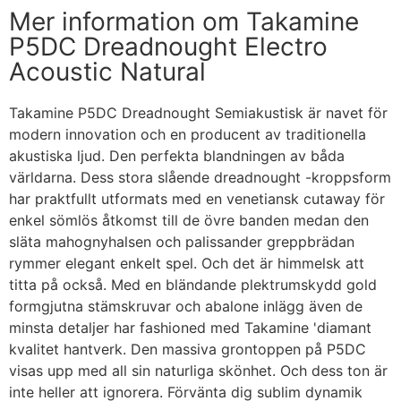
Mer information om Takamine
P5DC Dreadnought Electro
Acoustic Natural
Takamine P5DC Dreadnought Semiakustisk är navet för
modern innovation och en producent av traditionella
akustiska ljud. Den perfekta blandningen av båda
världarna. Dess stora slående dreadnought -kroppsform
har praktfullt utformats med en venetiansk cutaway för
enkel sömlös åtkomst till de övre banden medan den
släta mahognyhalsen och palissander greppbrädan
rymmer elegant enkelt spel. Och det är himmelsk att
titta på också. Med en bländande plektrumskydd gold
formgjutna stämskruvar och abalone inlägg även de
minsta detaljer har fashioned med Takamine 'diamant
kvalitet hantverk. Den massiva grontoppen på P5DC
visas upp med all sin naturliga skönhet. Och dess ton är
inte heller att ignorera. Förvänta dig sublim dynamik