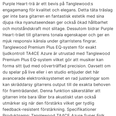
Purple Heart-trä är ett bevis på Tanglewood:s
engagemang för kvalitet och elegans. Detta täta träslag
ger inte bara gitarren en fantastisk estetik med sina
djupa rika nyanutseendean ger också ökad hållbarhet
och motståndskraft mot slitage. Dessutom bidrar Purple
Heart-träet till gitarrens tonala egenskaper och ger en
mjuk responsiv känsla under gitarristens fingrar.
Tanglewood Premium Plus EQ-system för exakt
ljudkontroll TA4CE Azure är utrustad med Tanglewood
Premium Plus EQ-system vilket gör att musiker kan
forma sitt ljud med oöverträffad precision. Oavsett om
du spelar på live eller i en studio erbjuder det här
avancerade elektroniksystemet en rad justeringar som
kan skräddarsy gitarrens output till de exakta behoven
för framträdandet. Denna funktion säkerställer att
gitarren inte bara låter bra akustiskt utan också
utmärker sig när den förstärks vilket ger tydlig
feedback-resistent förstärkning. Specifikationer
Produktnamn: Tanglewood TA4CE Azure Super Folk