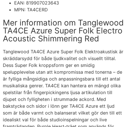
EAN: 819907023643
MPN: TA4CERD
Mer information om Tanglewood
TA4CE Azure Super Folk Electro
Acoustic Shimmering Red
Tanglewood TA4CE Azure Super Folk Elektroakustisk är
skräddarsydd för både ljudkvalitet och visuellt tilltal.
Dess Super Folk kroppsform ger en smidig
spelupplevelse utan att kompromissa med tonerna – de
är fylliga mångsidiga och anpassningsbara till ett antal
musikaliska genrer. TA4CE kan hantera en mängd olika
spelstilar från fingerpickingens ljusa artikulation till
djupet och fylligheten i strummade ackord. Med
bakstycke och sidor i lönn ger TA4CE Azure ett ljud
som är både varmt och balanserat vilket gör den till ett
idealiskt val för både studioinspelningar och live
framträdanden. Purple Heart-träet som används för