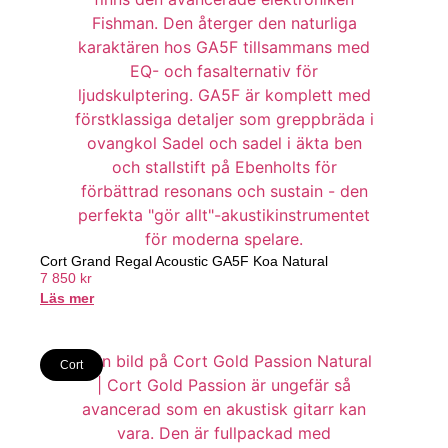
Cort Grand Regal Acoustic GA5F Koa Natural
7 850
kr
Läs mer
Cort