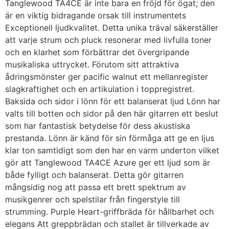
Tanglewood TA4CE är inte bara en fröjd för ögat; den
är en viktig bidragande orsak till instrumentets
Exceptionell ljudkvalitet. Detta unika träval säkerställer
att varje strum och pluck resonerar med livfulla toner
och en klarhet som förbättrar det övergripande
musikaliska uttrycket. Förutom sitt attraktiva
ådringsmönster ger pacific walnut ett mellanregister
slagkraftighet och en artikulation i toppregistret.
Baksida och sidor i lönn för ett balanserat ljud Lönn har
valts till botten och sidor på den här gitarren ett beslut
som har fantastisk betydelse för dess akustiska
prestanda. Lönn är känd för sin förmåga att ge en ljus
klar ton samtidigt som den har en varm underton vilket
gör att Tanglewood TA4CE Azure ger ett ljud som är
både fylligt och balanserat. Detta gör gitarren
mångsidig nog att passa ett brett spektrum av
musikgenrer och spelstilar från fingerstyle till
strumming. Purple Heart-griffbräda för hållbarhet och
elegans Att greppbrädan och stallet är tillverkade av