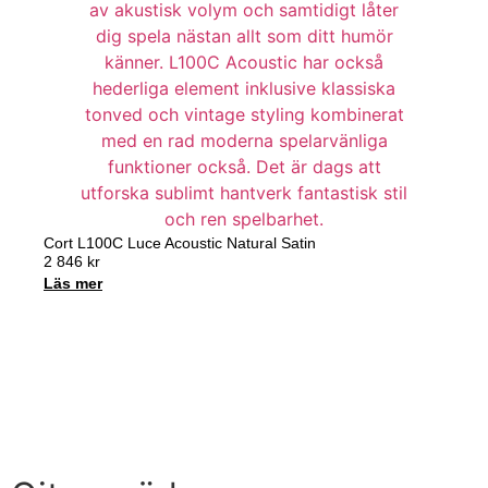
Cort L100C Luce Acoustic Natural Satin
2 846
kr
Läs mer
Handla nu
Till Butiken