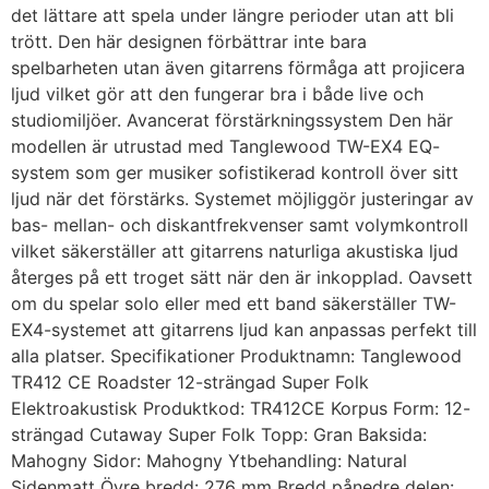
det lättare att spela under längre perioder utan att bli
trött. Den här designen förbättrar inte bara
spelbarheten utan även gitarrens förmåga att projicera
ljud vilket gör att den fungerar bra i både live och
studiomiljöer. Avancerat förstärkningssystem Den här
modellen är utrustad med Tanglewood TW-EX4 EQ-
system som ger musiker sofistikerad kontroll över sitt
ljud när det förstärks. Systemet möjliggör justeringar av
bas- mellan- och diskantfrekvenser samt volymkontroll
vilket säkerställer att gitarrens naturliga akustiska ljud
återges på ett troget sätt när den är inkopplad. Oavsett
om du spelar solo eller med ett band säkerställer TW-
EX4-systemet att gitarrens ljud kan anpassas perfekt till
alla platser. Specifikationer Produktnamn: Tanglewood
TR412 CE Roadster 12-strängad Super Folk
Elektroakustisk Produktkod: TR412CE Korpus Form: 12-
strängad Cutaway Super Folk Topp: Gran Baksida:
Mahogny Sidor: Mahogny Ytbehandling: Natural
Sidenmatt Övre bredd: 276 mm Bredd pånedre delen: