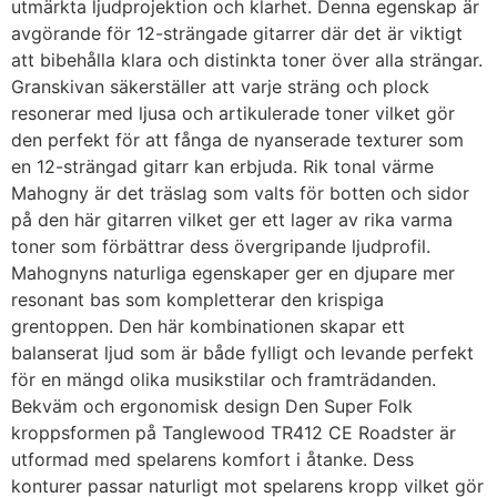
utmärkta ljudprojektion och klarhet. Denna egenskap är
avgörande för 12-strängade gitarrer där det är viktigt
att bibehålla klara och distinkta toner över alla strängar.
Granskivan säkerställer att varje sträng och plock
resonerar med ljusa och artikulerade toner vilket gör
den perfekt för att fånga de nyanserade texturer som
en 12-strängad gitarr kan erbjuda. Rik tonal värme
Mahogny är det träslag som valts för botten och sidor
på den här gitarren vilket ger ett lager av rika varma
toner som förbättrar dess övergripande ljudprofil.
Mahognyns naturliga egenskaper ger en djupare mer
resonant bas som kompletterar den krispiga
grentoppen. Den här kombinationen skapar ett
balanserat ljud som är både fylligt och levande perfekt
för en mängd olika musikstilar och framträdanden.
Bekväm och ergonomisk design Den Super Folk
kroppsformen på Tanglewood TR412 CE Roadster är
utformad med spelarens komfort i åtanke. Dess
konturer passar naturligt mot spelarens kropp vilket gör