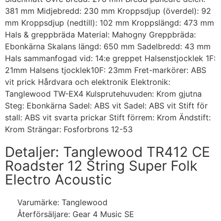
381 mm Midjebredd: 230 mm Kroppsdjup (överdel): 92
mm Kroppsdjup (nedtill): 102 mm Kroppslängd: 473 mm
Hals & greppbräda Material: Mahogny Greppbräda:
Ebonkärna Skalans längd: 650 mm Sadelbredd: 43 mm
Hals sammanfogad vid: 14:e greppet Halsenstjocklek 1F:
21mm Halsens tjocklek10F: 23mm Fret-markörer: ABS
vit prick Hårdvara och elektronik Elektronik:
Tanglewood TW-EX4 Kulsprutehuvuden: Krom gjutna
Steg: Ebonkärna Sadel: ABS vit Sadel: ABS vit Stift för
stall: ABS vit svarta prickar Stift förrem: Krom Ändstift:
Krom Strängar: Fosforbrons 12-53
Detaljer: Tanglewood TR412 CE
Roadster 12 String Super Folk
Electro Acoustic
Varumärke: Tanglewood
Återförsäljare: Gear 4 Music SE