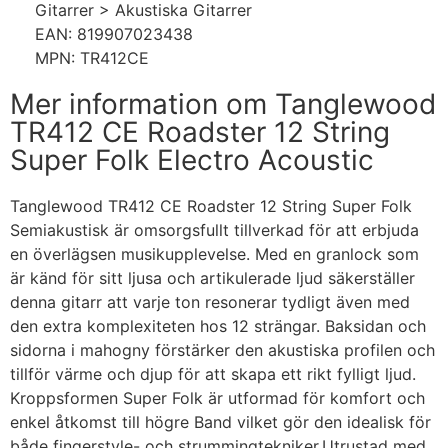
Gitarrer > Akustiska Gitarrer
EAN: 819907023438
MPN: TR412CE
Mer information om Tanglewood
TR412 CE Roadster 12 String
Super Folk Electro Acoustic
Tanglewood TR412 CE Roadster 12 String Super Folk
Semiakustisk är omsorgsfullt tillverkad för att erbjuda
en överlägsen musikupplevelse. Med en granlock som
är känd för sitt ljusa och artikulerade ljud säkerställer
denna gitarr att varje ton resonerar tydligt även med
den extra komplexiteten hos 12 strängar. Baksidan och
sidorna i mahogny förstärker den akustiska profilen och
tillför värme och djup för att skapa ett rikt fylligt ljud.
Kroppsformen Super Folk är utformad för komfort och
enkel åtkomst till högre Band vilket gör den idealisk för
både fingerstyle- och strummingtekniker.Utrustad med