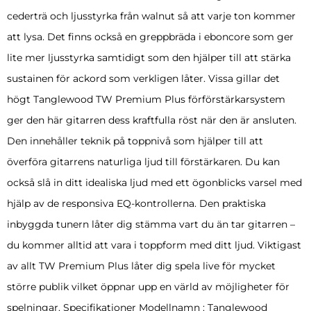
cederträ och ljusstyrka från walnut så att varje ton kommer
att lysa. Det finns också en greppbräda i eboncore som ger
lite mer ljusstyrka samtidigt som den hjälper till att stärka
sustainen för ackord som verkligen låter. Vissa gillar det
högt Tanglewood TW Premium Plus förförstärkarsystem
ger den här gitarren dess kraftfulla röst när den är ansluten.
Den innehåller teknik på toppnivå som hjälper till att
överföra gitarrens naturliga ljud till förstärkaren. Du kan
också slå in ditt idealiska ljud med ett ögonblicks varsel med
hjälp av de responsiva EQ-kontrollerna. Den praktiska
inbyggda tunern låter dig stämma vart du än tar gitarren –
du kommer alltid att vara i toppform med ditt ljud. Viktigast
av allt TW Premium Plus låter dig spela live för mycket
större publik vilket öppnar upp en värld av möjligheter för
spelningar. Specifikationer Modellnamn : Tanglewood