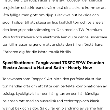
instrument. En topp i australiensiskt rödceder ger kraftfull
projektion och skimrande värme så dina ackord kommer att
låta fylliga med gott om djup. Black walnut baksida och
sidor hjälper till att skapa en ljus kraftfull ton och balanserar
den övergripande stämningen. Och med en TW Premium
Plus förförstärkare och elektronik kan du ta denna underbara
ton till massorna genom att ansluta den till en förstärkare.
Förbered dig för din bästa musik hittills.
Specifikationer: Tanglewood TRSFCEPW Reunion
Electro Acoustic Natural Satin - Nearly New
Tonewoods som ”poppar” Att hitta den perfekta akustiska
ton handlar ofta om att hitta den perfekta kombinationen av
träslag. Lyckligtvis har den här gitarren den här känsliga
balansen rätt med en australisk röd cedertopp och black
walnut bak och sidor. Så du får en blandning av värme från