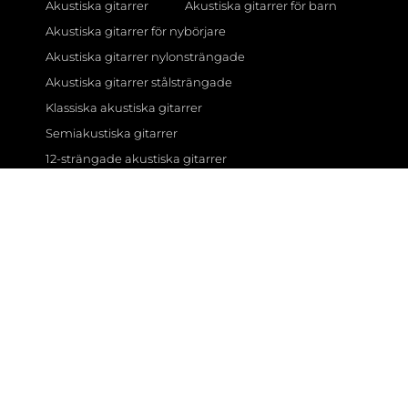
Akustiska gitarrer
Akustiska gitarrer för barn
Akustiska gitarrer för nybörjare
Akustiska gitarrer nylonsträngade
Akustiska gitarrer stålsträngade
Klassiska akustiska gitarrer
Semiakustiska gitarrer
12-strängade akustiska gitarrer
Gitarrförstärkare
AER förstärkare
BOSS förstärkare
Fender förstärkare
Fishman förstärkare
Gear4music förstärkare
Hartwood förstärkare
Marshall förstärkare
Subzero förstärkare
Yamaha förstärkare