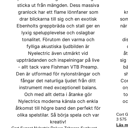
Cort 
3 575
Läs m
Cort Sunset Nylectric Deluxe Tobacco Sunburst