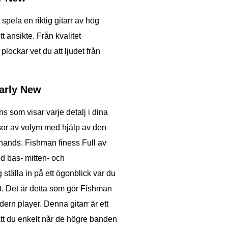
pela en riktig gitarr av hög
 ansikte. Från kvalitet
lockar vet du att ljudet från
early New
 som visar varje detalj i dina
ssor av volym med hjälp av den
 hands. Fishman finess Full av
d bas- mitten- och
g ställa in på ett ögonblick var du
at. Det är detta som gör Fishman
odern player. Denna gitarr är ett
tt du enkelt når de högre banden