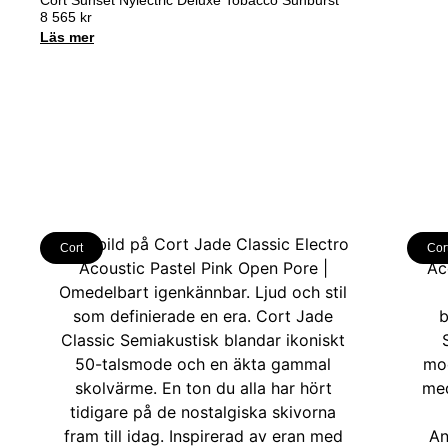
8 565
kr
Läs mer
Cort
Cor