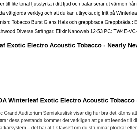
ill lite tonal ljusstyrka i ditt ljud och balanserar ut värmen 
 välgjorda verktyg och att du kan uttrycka dig fritt på Winterle
 Finish: Tobacco Burst Glans Hals och greppbräda Greppbräda :
 Techwood Diverse Strängar: Elixir Nanoweb 12-53 PC: TW4E-V
f Exotic Electro Acoustic Tobacco - Nearly N
 Winterleaf Exotic Electro Acoustic Tobacco 
c Grand Auditorium Semiakustisk visar dig hur bra det känns att s
r dess prestanda kommer det verkligen att ge ett leende till ditt
rkarsystem – det har allt. Oavsett om du strummar plockar eller p