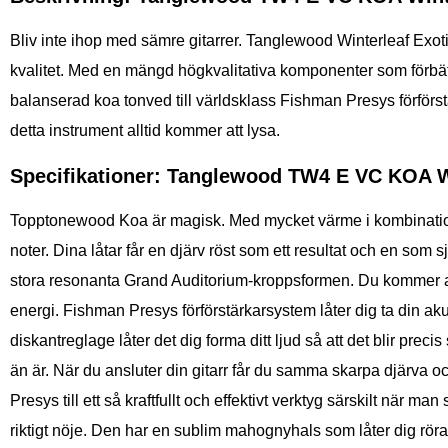
Bliv inte ihop med sämre gitarrer. Tanglewood Winterleaf Exoti
kvalitet. Med en mängd högkvalitativa komponenter som förbättra
balanserad koa tonved till världsklass Fishman Presys förförstä
detta instrument alltid kommer att lysa.
Specifikationer: Tanglewood TW4 E VC KOA Wi
Topptonewood Koa är magisk. Med mycket värme i kombination m
noter. Dina låtar får en djärv röst som ett resultat och en so
stora resonanta Grand Auditorium-kroppsformen. Du kommer att k
energi. Fishman Presys förförstärkarsystem låter dig ta din a
diskantreglage låter det dig forma ditt ljud så att det blir preci
än är. När du ansluter din gitarr får du samma skarpa djärva 
Presys till ett så kraftfullt och effektivt verktyg särskilt när ma
riktigt nöje. Den har en sublim mahognyhals som låter dig rö