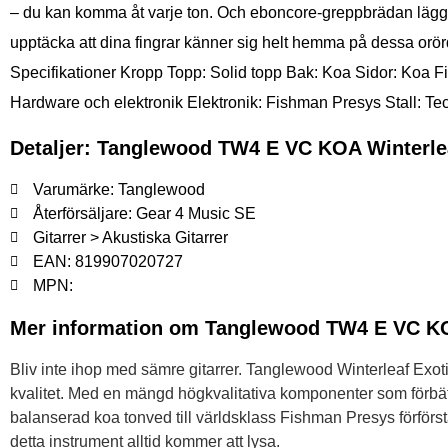
– du kan komma åt varje ton. Och eboncore-greppbrädan lägger t
upptäcka att dina fingrar känner sig helt hemma på dessa orörda
Specifikationer Kropp Topp: Solid topp Bak: Koa Sidor: Koa
Hardware och elektronik Elektronik: Fishman Presys Stall:
Detaljer: Tanglewood TW4 E VC KOA Winterlea
Varumärke: Tanglewood
Återförsäljare: Gear 4 Music SE
Gitarrer > Akustiska Gitarrer
EAN: 819907020727
MPN:
Mer information om Tanglewood TW4 E VC KOA
Bliv inte ihop med sämre gitarrer. Tanglewood Winterleaf Exoti
kvalitet. Med en mängd högkvalitativa komponenter som förbättra
balanserad koa tonved till världsklass Fishman Presys förförstä
detta instrument alltid kommer att lysa.