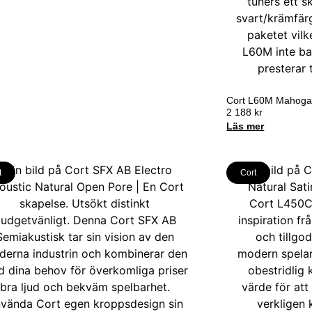
Cort L60M Mahoga
2 188
kr
Läs mer
t
Cort