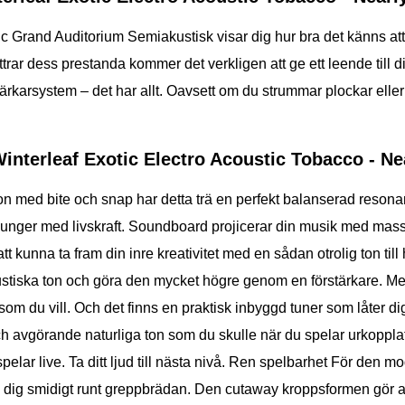
c Grand Auditorium Semiakustisk visar dig hur bra det känns att s
r dess prestanda kommer det verkligen att ge ett leende till ditt
rkarsystem – det har allt. Oavsett om du strummar plockar eller p
nterleaf Exotic Electro Acoustic Tobacco - N
ed bite och snap har detta trä en perfekt balanserad resonans
m sjunger med livskraft. Soundboard projicerar din musik med ma
unna ta fram din inre kreativitet med en sådan otrolig ton till
kustiska ton och göra den mycket högre genom en förstärkare. Me
s som du vill. Och det finns en praktisk inbyggd tuner som låter di
och avgörande naturliga ton som du skulle när du spelar urkoppl
n spelar live. Ta ditt ljud till nästa nivå. Ren spelbarhet För den m
ra dig smidigt runt greppbrädan. Den cutaway kroppsformen gör a