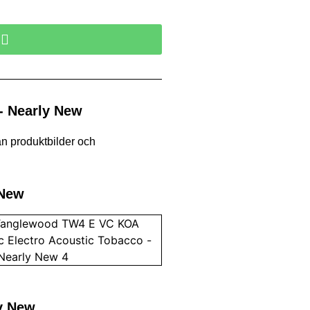
u
- Nearly New
ån produktbilder och
 New
ly New