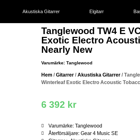
Akustiska Gitarrer
Elgitarr
Bas
Tanglewood TW4 E VC
Exotic Electro Acoust
Nearly New
Varumärke:
Tanglewood
Hem
/
Gitarrer
/
Akustiska Gitarrer
/ Tangl
Winterleaf Exotic Electro Acoustic Tobac
6 392
kr
Varumärke: Tanglewood
Återförsäljare: Gear 4 Music SE