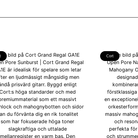
t
Cort