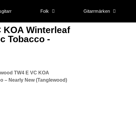
gitarr
Folk
Gitarrmärken
 KOA Winterleaf
ic Tobacco -
ewood TW4 E VC KOA
co – Nearly New (Tanglewood)