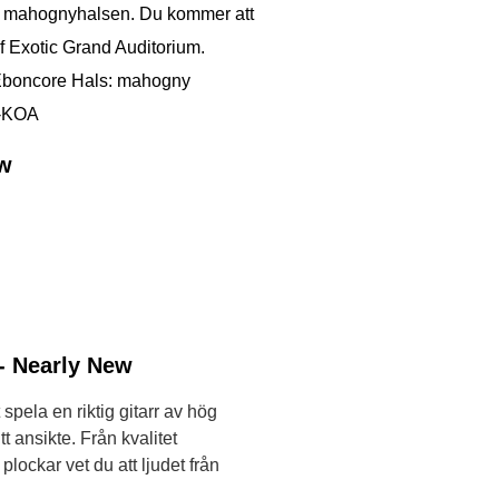
från mahognyhalsen. Du kommer att
af Exotic Grand Auditorium.
 Eboncore Hals: mahogny
C-KOA
ew
- Nearly New
pela en riktig gitarr av hög
 ansikte. Från kvalitet
lockar vet du att ljudet från