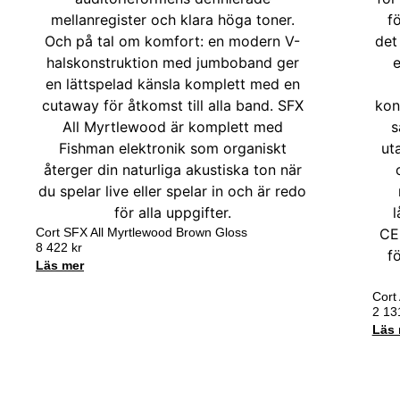
Cort SFX All Myrtlewood Brown Gloss
8 422
kr
Läs mer
Cort
2 1
Läs 