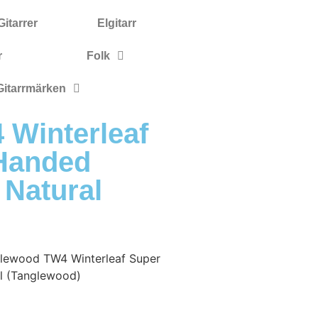
itarrer
Elgitarr
r
Folk
Gitarrmärken
Winterleaf
 Handed
 Natural
lewood TW4 Winterleaf Super
al (Tanglewood)