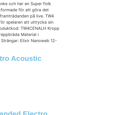
anke och har en Super Folk
tformade för att göra det
r framträdanden på live. TW4
ör spelaren att uttrycka sin
l Produktkod: TW4CENALH Kropp
reppbräda Material i
Strängar: Elixir Nanoweb 12-
tro Acoustic
anded Electro