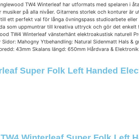
Tanglewood TW4 Winterleaf har utformats med spelaren i åt
usiker på alla nivåer. Gitarrens storlek och konturer är u
till ett perfekt val för långa övningspass studioarbete elle
 som uppmuntrar till kreativa uttryck och gör det enkelt f
ewood TW4 Winterleaf vänsterhänt elektroakustisk naturel
 Sidor: Mahogny Ytbehandling: Natural Sidenmatt Hals & g
lbredd: 43mm Skalans längd: 650mm Hårdvara & Elektronik 
leaf Super Folk Left Handed Elec
TW4 Winterleaf Super Folk Left H