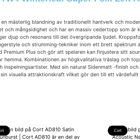
n mästerlig blandning av traditionellt hantverk och modern
tet och mångsidighet och har en massiv cedertopp som är kä
 djup och resonans till det övergripande ljudet. Kroppsf
ingerstyle och strumming-tekniker inom ett brett spektrum 
Premium Plus och gör att spelaren kan finjustera sitt sou
 övar hemma. Kombinationen av högkvalitativa träslag och t
 och inspelningsartister. Med sin natural Sidenmatt -finish o
n visuella attraktionskraft vilket gör den till ett värdefullt 
ort
Cort