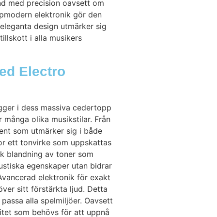
nd med precision oavsett om
oppmodern elektronik gör den
ch eleganta design utmärker sig
tillskott i alla musikers
ed Electro
igger i dess massiva cedertopp
r många olika musikstilar. Från
ment som utmärker sig i både
dor ett tonvirke som uppskattas
isk blandning av toner som
kustiska egenskaper utan bidrar
 Avancerad elektronik för exakt
r sitt förstärkta ljud. Detta
 passa alla spelmiljöer. Oavsett
litet som behövs för att uppnå