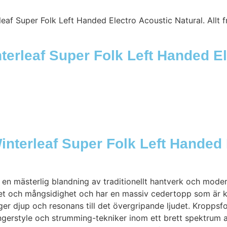
af Super Folk Left Handed Electro Acoustic Natural. Allt f
terleaf Super Folk Left Handed E
nterleaf Super Folk Left Handed 
n mästerlig blandning av traditionellt hantverk och modern
tet och mångsidighet och har en massiv cedertopp som är kä
 djup och resonans till det övergripande ljudet. Kroppsf
ingerstyle och strumming-tekniker inom ett brett spektrum 