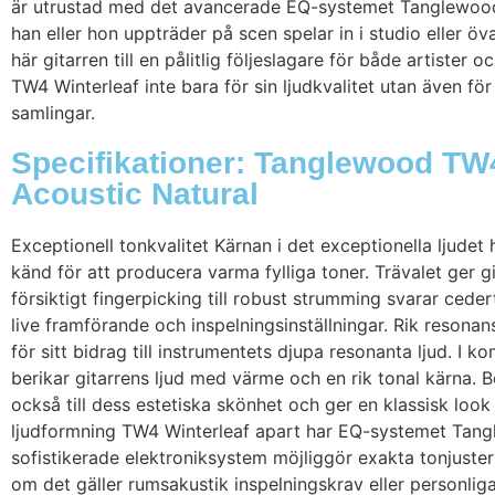
är utrustad med det avancerade EQ-systemet Tanglewood 
han eller hon uppträder på scen spelar in i studio eller
här gitarren till en pålitlig följeslagare för både artister
TW4 Winterleaf inte bara för sin ljudkvalitet utan även för si
samlingar.
Specifikationer: Tanglewood TW4
Acoustic Natural
Exceptionell tonkvalitet Kärnan i det exceptionella ljud
känd för att producera varma fylliga toner. Trävalet ger g
försiktigt fingerpicking till robust strumming svarar ced
live framförande och inspelningsinställningar. Rik resona
för sitt bidrag till instrumentets djupa resonanta ljud.
berikar gitarrens ljud med värme och en rik tonal kärna. 
också till dess estetiska skönhet och ger en klassisk look
ljudformning TW4 Winterleaf apart har EQ-systemet Tangl
sofistikerade elektroniksystem möjliggör exakta tonjusterin
om det gäller rumsakustik inspelningskrav eller personli