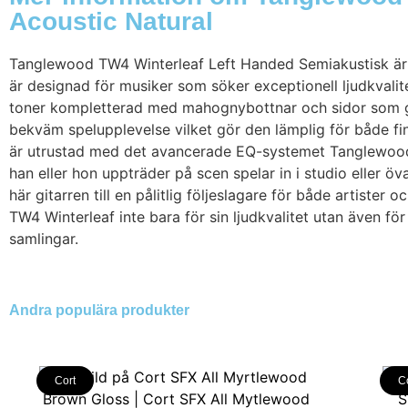
Acoustic Natural
Tanglewood TW4 Winterleaf Left Handed Semiakustisk är e
är designad för musiker som söker exceptionell ljudkvali
toner kompletterad med mahognybottnar och sidor som ger
bekväm spelupplevelse vilket gör den lämplig för både f
är utrustad med det avancerade EQ-systemet Tanglewood 
han eller hon uppträder på scen spelar in i studio eller
här gitarren till en pålitlig följeslagare för både artister
TW4 Winterleaf inte bara för sin ljudkvalitet utan även för si
samlingar.
Andra populära produkter
Cort
C