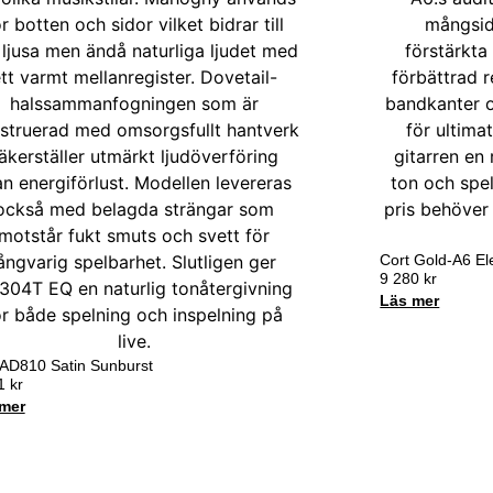
Cort Gold-A6 El
9 280
kr
Läs mer
 AD810 Satin Sunburst
31
kr
mer