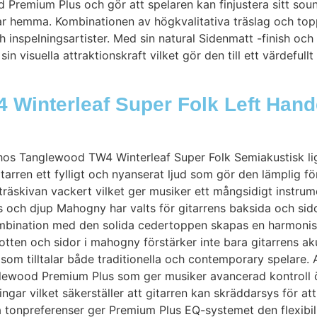
Premium Plus och gör att spelaren kan finjustera sitt sou
 övar hemma. Kombinationen av högkvalitativa träslag och t
 och inspelningsartister. Med sin natural Sidenmatt -finish o
n visuella attraktionskraft vilket gör den till ett värdefullt 
 Winterleaf Super Folk Left Hand
et hos Tanglewood TW4 Winterleaf Super Folk Semiakustisk l
itarren ett fylligt och nyanserat ljud som gör den lämplig fö
erträskivan vackert vilket ger musiker ett mångsidigt instru
ns och djup Mahogny har valts för gitarrens baksida och si
 I kombination med den solida cedertoppen skapas en harmon
Botten och sidor i mahogny förstärker inte bara gitarrens a
 som tilltalar både traditionella och contemporary spelare.
ewood Premium Plus som ger musiker avancerad kontroll öve
gar vilket säkerställer att gitarren kan skräddarsys för att
ga tonpreferenser ger Premium Plus EQ-systemet den flexibi