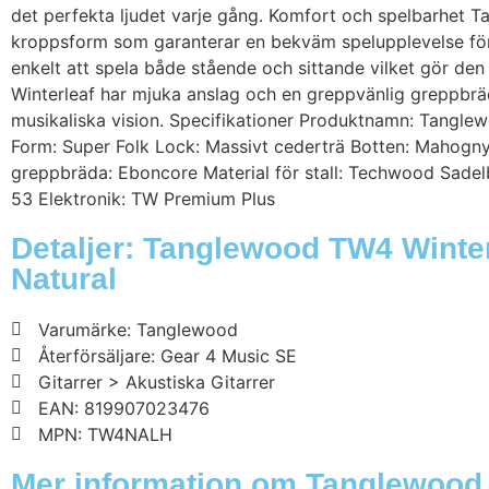
det perfekta ljudet varje gång. Komfort och spelbarhet 
kroppsform som garanterar en bekväm spelupplevelse för m
enkelt att spela både stående och sittande vilket gör den 
Winterleaf har mjuka anslag och en greppvänlig greppbräda
musikaliska vision. Specifikationer Produktnamn: Tangl
Form: Super Folk Lock: Massivt cederträ Botten: Mahogny
greppbräda: Eboncore Material för stall: Techwood Sade
53 Elektronik: TW Premium Plus
Detaljer: Tanglewood TW4 Winter
Natural
Varumärke: Tanglewood
Återförsäljare: Gear 4 Music SE
Gitarrer > Akustiska Gitarrer
EAN: 819907023476
MPN: TW4NALH
Mer information om Tanglewood 