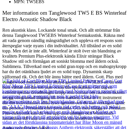
MPN: TW5EBS
Mer information om Tanglewood TW5 E BS Winterleaf
Electro Acoustic Shadow Black
Ren akustisk klass. Lockande tonal smak. Och allt strömmar från
denna Tanglewood TW5EBS Winterleaf Semiakustisk. Räkna med
att vada genom oändlig mångsidighet och uppleva ett respons som
återspeglar varje nyans i din individualitet. All tillstånd av en solid
topp. Men det är inte allt. Winterleaf är stolt över sin blandning av
kvalitets Premium Plus-elektronik kända Elixir strängar Black
Shadow stil och förmågan att soniskt blomma med åldern också.
Sublimera. Tillverkad med en solid gran-topp och en mahognykropp
har du det otänkbara ljudet av en solid topp. Dynamisk skarp
välformad rik. Och det blir ännu bättre med åldern. Gott. Plus med
Tanglewood musiker första attityd garanterar TW5EBS att du inte
bara värnar om din ton utan också din spelkänsla. Ger dig en
extremt spelbar dreadnought kropp som bumlar om rikedom liksom
snygg obegränsad tillgång till övre banden. Detta är ett instrument
där din individualitet alltid lyser igenom och du kan verkligen ignite
din persona. Prestanda efter prestanda. Och med tillägg av Premium
Plus-elektronik kan du visa upp dina talanger och Winterleafs
fantastiska stil i alla live miljöer. Låt din kreativitet trivas …
Andra populära produkter