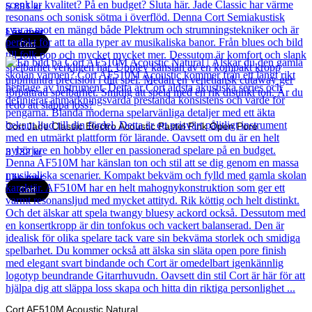
5 891
kr
Läs mer
Cort
Cort Jade Classic Electro Acoustic Pastel Pink Open Pore
3 132
kr
Läs mer
Cort
Cort AF510M Acoustic Natural