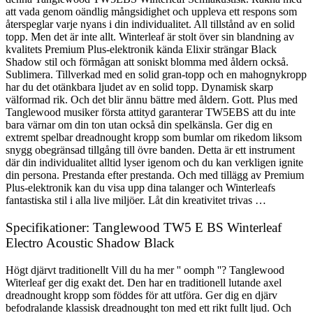
att vada genom oändlig mångsidighet och uppleva ett respons som
återspeglar varje nyans i din individualitet. All tillstånd av en solid
topp. Men det är inte allt. Winterleaf är stolt över sin blandning av
kvalitets Premium Plus-elektronik kända Elixir strängar Black
Shadow stil och förmågan att soniskt blomma med åldern också.
Sublimera. Tillverkad med en solid gran-topp och en mahognykropp
har du det otänkbara ljudet av en solid topp. Dynamisk skarp
välformad rik. Och det blir ännu bättre med åldern. Gott. Plus med
Tanglewood musiker första attityd garanterar TW5EBS att du inte
bara värnar om din ton utan också din spelkänsla. Ger dig en
extremt spelbar dreadnought kropp som bumlar om rikedom liksom
snygg obegränsad tillgång till övre banden. Detta är ett instrument
där din individualitet alltid lyser igenom och du kan verkligen ignite
din persona. Prestanda efter prestanda. Och med tillägg av Premium
Plus-elektronik kan du visa upp dina talanger och Winterleafs
fantastiska stil i alla live miljöer. Låt din kreativitet trivas …
Specifikationer: Tanglewood TW5 E BS Winterleaf
Electro Acoustic Shadow Black
Högt djärvt traditionellt Vill du ha mer '' oomph ''? Tanglewood
Witerleaf ger dig exakt det. Den har en traditionell lutande axel
dreadnought kropp som föddes för att utföra. Ger dig en djärv
befodralande klassisk dreadnought ton med ett rikt fullt ljud. Och