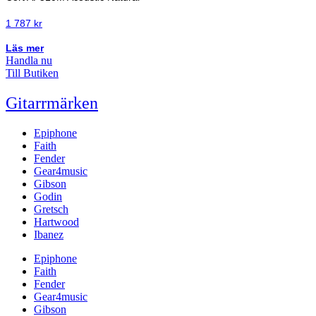
1 787
kr
Läs mer
Handla nu
Till Butiken
Gitarrmärken
Epiphone
Faith
Fender
Gear4music
Gibson
Godin
Gretsch
Hartwood
Ibanez
Epiphone
Faith
Fender
Gear4music
Gibson