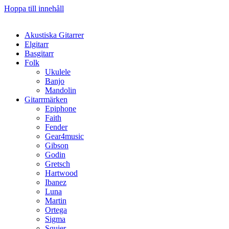
Hoppa till innehåll
Akustiska Gitarrer
Elgitarr
Basgitarr
Folk
Ukulele
Banjo
Mandolin
Gitarrmärken
Epiphone
Faith
Fender
Gear4music
Gibson
Godin
Gretsch
Hartwood
Ibanez
Luna
Martin
Ortega
Sigma
Squier