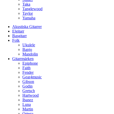
Taka
Tanglewood
Taylor
Yamaha
Akustiska Gitarrer
Elgitarr
Basgitarr
Folk
Ukulele
Banjo
Mandolin
Gitarrmärken
Epiphone
Faith
Fender
Gear4music
Gibson
Godin
Gretsch
Hartwood
Ibanez
Luna
Martin
Ortega