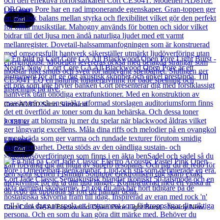
Läs mer
Cort
Cort AD810 Satin Sunburst
2 131
kr
Läs mer
Cort
Cort Core GA All Blackwood Open Pore Light Burst - Nearly New