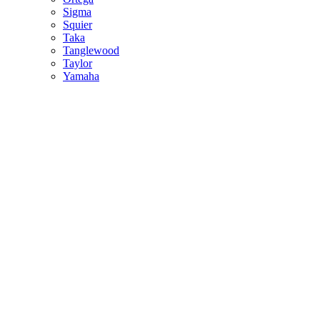
Sigma
Squier
Taka
Tanglewood
Taylor
Yamaha