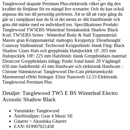
Tanglewood skapade Premium Plus-elektronik vilket ger dig den
kvalitet du förtjänar för en mängd live scenarier. Och du kan också
anpassa din ton till personlig preferens. Att se till att varje gång du
går ut i rampljuset kan du få ut det mesta av ditt framförande och
göra ditt märke med en individuell ton. Specifikationer Produkt:
Tanglewood TW5EBS Winterleaf Semiakustisk Shadow Black
Kod: TW5EBS Series : Winterleaf Body & Stall Toppmaterial:
Massiv gran Kroppsmaterial: mahogny Kroppstyp: Dreadnought
Cutaway Stallmaterial: Techwood Kroppsfinish: blank Färg: Black
Shadow Glans Hals och greppbräda Halstjocklek 1F: 205 mm
Halstjocklek 10F: 225 mm Halsfinish: blank Greppbrädans material:
Eboncore Greppbrädans inlägg: Punkt Antal band: 20 Våglängd:
650 mm Sadelbredd: 43 mm Hardware och elektronik Hardware :
Chrome Stämskruvar: Tanglewood Die-Cast plektrumskydd:
Marmorerad effekt Strängar: Elixir Nanoweb 12-53 Elektronik:
Tanglewood Premium Plus
Detaljer: Tanglewood TW5 E BS Winterleaf Electro
Acoustic Shadow Black
Varumärke: Tanglewood
Återförsäljare: Gear 4 Music SE
Gitarrer > Akustiska Gitarrer
EAN: 819907021458