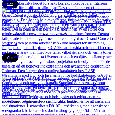
Cort
Cort Blue Moon TBS Limited Edition w/Case
21 435
kr
Läs mer
Cort
Cort Grand Regal Acoustic GA5F Koa Natural
7 850
kr