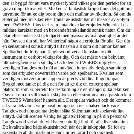
den är byggd för att vara mycket lyhörd vilket gör den perfekt för att
gräva djupt i kreativitet. Med en så fantastisk kropp finns det gott om
utrymme för att ge dig boom djup och mullrar av rikedom. Så om du
stöter på med musiker eller tränar akustiskt har du massor av volym
med TW5EBS. Plus tack vare lutande axlar erbjuder Winterleaf en
mildare karaktär med en beroendeframkallande sonisk natur. Om du
letar efter fantastiskt och djärvt med massor av mångsidighet är det
här. Oavsett din stil har Winterleaf något att erbjuda för alla. Ger dig
en sensationell sonisk attityd till nästan allt som ditt humör känner.
Spelbarhet du förtjänar Tanglewood vet att känslan av ditt
instrument är oerhört viktigt för dig. Och det måste vara bekvämt
tillmötesgående och smidigt. Och denna TW5EBS uppfyller
verkligen Tanglewood mål att använda innovativ design samtidigt
som det erbjuder oöverträffat värde och spelbarhet. Kvalitet som
verkligen motverkar prislappen är precis vid dina fingertoppar.
Byggd med tanke på dig och för att ge dig en extremt spelbar
plattform som är perfekt för testkörning av en mängd olika tekniker.
Oavsett om du vill knacka slå plocka eller strumma med passion kan
TW5EBS Winterleaf hantera allt. Det spelar vackert och du kommer
att vara bekväm i varje position upp och ner i halsen tack vare
Tanglewood noggranna design släta Sidenmatt och spelarvänliga
attityd. Gå till scenen Vanlig helgplats? Honing in på din persona?
Tanglewood vet att du vill ha en naturligt ljud för alla live situation.
Ett kvalitetsljud både akustiskt och när det är inkopplat. Så för att
säkerställa att din nästa prestanda är ren orörd och organisk.