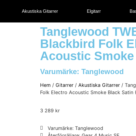
Akustiska Gitarrer
Elgitarr
Bas
Tanglewood TW
Blackbird Folk E
Acoustic Smoke 
Varumärke:
Tanglewood
Hem
/
Gitarrer
/
Akustiska Gitarrer
/ Tang
Folk Electro Acoustic Smoke Black Satin
3 289
kr
Varumärke: Tanglewood
Återförsäljare: Gear 4 Music SE