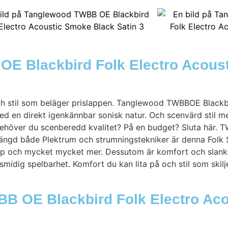
OE Blackbird Folk Electro Acous
och stil som beläger prislappen. Tanglewood TWBBOE Blackb
d en direkt igenkännbar sonisk natur. Och scenvärd stil me
Behöver du scenberedd kvalitet? På en budget? Sluta här. 
ängd både Plektrum och strumningstekniker är denna Folk S
k pop och mycket mycket mer. Dessutom är komfort och slank 
ig spelbarhet. Komfort du kan lita på och stil som skiljer
BB OE Blackbird Folk Electro Ac