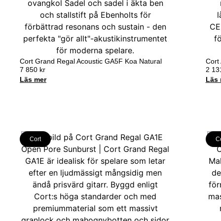
Cort Grand Regal Acoustic GA5F Koa Natural
Cort
7 850
kr
2 1
Läs mer
Läs 
Cort
C