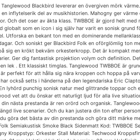
. Tanglewood Blackbird levererar en övergiven mörk värme. 
en inflytelserik del av musikhistorien. Mahogny ger värme 
kolor. Och det oser av äkta klass. TWBBOE är gjord helt me
globalt som en icon i sig själv har varit en sonisk grund
el. Utforska en bekant ton med en dominerande mellanklass
a dagar. Och soniskt ger Blackbird Folk en oförglömlig ton m
r på sig en krökt bekväm orkesterkropp. Det är kompakt men
rier. Ger dig fantastisk projektion volym och definition. D
ill en lek . Ett klassiskt timglas. Tanglewood TWBBOE är gr
är perfekt för att hålla sig nära kroppen och hoppa på var
ar också setts i händerna på den legendariska Eric Clapto
. En lyhörd punchig sonisk natur med glittrande toppar oc
d vet att du önskar ett naturligt ljud för alla live situatio
 att din nästa prestanda är ren orörd och organisk. Tangle
mängd live scenarier. Och du kan justera din ton efter perso
 du göra det bästa av din prestanda och göra ditt märke med
olk Semiakustisk Smoke Black Sidenmatt Kod: TWBBOE Seri
y Kroppstyp: Orkester Stall Material: Techwood Kroppsfin