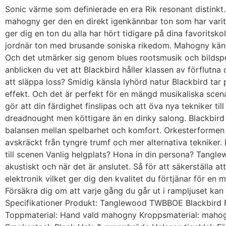
Sonic värme som definierade en era Rik resonant distinkt
mahogny ger den en direkt igenkännbar ton som har varit 
ger dig en ton du alla har hört tidigare på dina favorits
jordnär ton med brusande soniska rikedom. Mahogny känd 
Och det utmärker sig genom blues rootsmusik och bildsp
anblicken du vet att Blackbird håller klassen av förflutn
att släppa loss? Smidig känsla lyhörd natur Blackbird ta
effekt. Och det är perfekt för en mängd musikaliska scena
gör att din färdighet finslipas och att öva nya tekniker t
dreadnought men köttigare än en dinky salong. Blackbird 
balansen mellan spelbarhet och komfort. Orkesterformen h
avskräckt från tyngre trumf och mer alternativa tekniker
till scenen Vanlig helgplats? Hona in din persona? Tanglewoo
akustiskt och när det är anslutet. Så för att säkerställa
elektronik vilket ger dig den kvalitet du förtjänar för en 
Försäkra dig om att varje gång du går ut i rampljuset kan
Specifikationer Produkt: Tanglewood TWBBOE Blackbird F
Toppmaterial: Hand vald mahogny Kroppsmaterial: mahogn