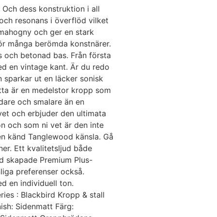
Och dess konstruktion i all
och resonans i överflöd vilket
d mahogny och ger en stark
 för många berömda konstnärer.
 och betonad bas. Från första
ed en vintage kant. Är du redo
 sparkar ut en läcker sonisk
etta är en medelstor kropp som
undare och smalare än en
vet och erbjuder den ultimata
n och som ni vet är den inte
h en känd Tanglewood känsla. Gå
ner. Ett kvalitetsljud både
wood skapade Premium Plus-
nliga preferenser också.
 en individuell ton.
es : Blackbird Kropp & stall
ish: Sidenmatt Färg: