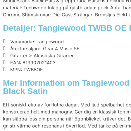
Smokestack Black Hals & greppbräda Halsens tjocklek Fö
material: Techwood Inlägg på gästbrädan: prick Antal b
Chrome Stämskruvar: Die-Cast Strängar: Bronsljus Elekt
Detaljer: Tanglewood TWBB OE B
Varumärke: Tanglewood
Återförsäljare: Gear 4 Music SE
Gitarrer > Akustiska Gitarrer
EAN: 819907021403
MPN: TWBBOE
Mer information om Tanglewood
Black Satin
Ett soniskt eko av förflutna dagar. Med ljud spelbarhet 
konstruerad helt med mahogny. Ger dig en klassisk ton me
kan släppa loss din persona när ögonblicket kräver det. 
gnistr värme och resonans i överflöd. Med tanke på en m