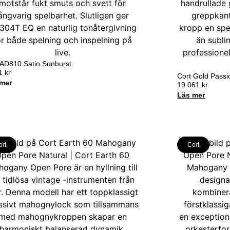
 AD810 Satin Sunburst
31
kr
Cort Gold Passi
mer
19 061
kr
Läs mer
ort
Cort