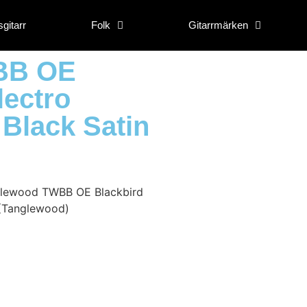
gitarr
Folk
Gitarrmärken
BB OE
lectro
Black Satin
lewood TWBB OE Blackbird
 (Tanglewood)