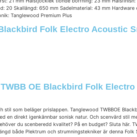
rst: 21 mm Halstjocklek tionde borrning: 23 mm Halsfinish
and: 20 Skallängd: 650 mm Sadelmaterial: 43 mm Hardware 
ronik: Tanglewood Premium Plus
lackbird Folk Electro Acoustic 
 TWBB OE Blackbird Folk Electro
och stil som beläger prislappen. Tanglewood TWBBOE Blackb
d en direkt igenkännbar sonisk natur. Och scenvärd stil me
Behöver du scenberedd kvalitet? På en budget? Sluta här. 
ängd både Plektrum och strumningstekniker är denna Folk S