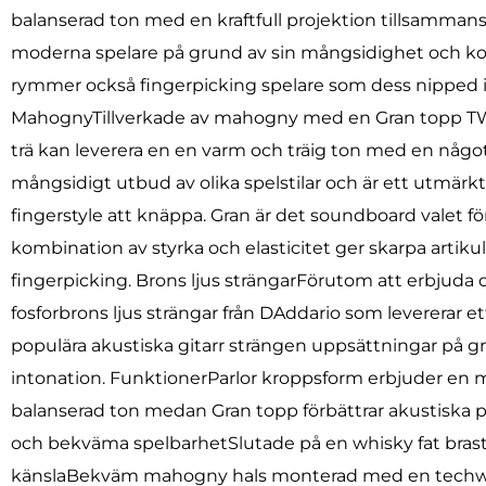
balanserad ton med en kraftfull projektion tillsamman
moderna spelare på grund av sin mångsidighet och kom
rymmer också fingerpicking spelare som dess nipped i 
MahognyTillverkade av mahogny med en Gran topp TWCR 
trä kan leverera en en varm och träig ton med en någ
mångsidigt utbud av olika spelstilar och är ett utmärk
fingerstyle att knäppa. Gran är det soundboard valet fö
kombination av styrka och elasticitet ger skarpa artiku
fingerpicking. Brons ljus strängarFörutom att erbjuda
fosforbrons ljus strängar från DAddario som levererar 
populära akustiska gitarr strängen uppsättningar på 
intonation. FunktionerParlor kroppsform erbjuder en
balanserad ton medan Gran topp förbättrar akustiska p
och bekväma spelbarhetSlutade på en whisky fat brast S
känslaBekväm mahogny hals monterad med en techwood