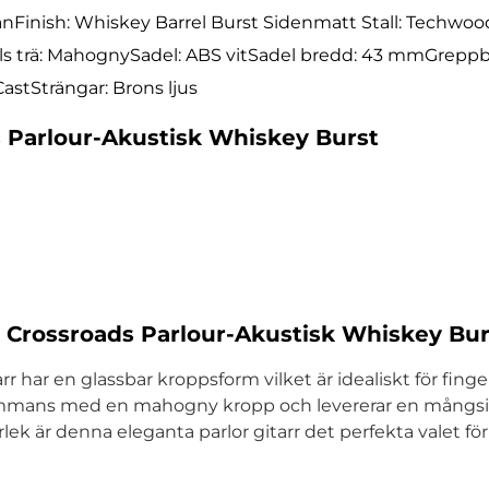
anFinish: Whiskey Barrel Burst Sidenmatt Stall: Techwoo
trä: MahognySadel: ABS vitSadel bredd: 43 mmGreppbrä
stSträngar: Brons ljus
 Parlour-Akustisk Whiskey Burst
Crossroads Parlour-Akustisk Whiskey Bur
har en glassbar kroppsform vilket är idealiskt för finge
ammans med en mahogny kropp och levererar en mångsi
rlek är denna eleganta parlor gitarr det perfekta valet f