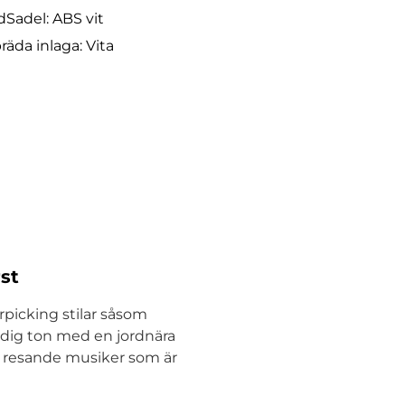
dSadel: ABS vit
da inlaga: Vita
st
rpicking stilar såsom
dig ton med en jordnära
ör resande musiker som är