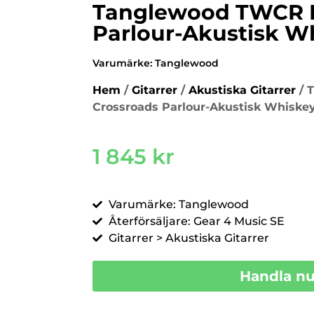
Tanglewood TWCR P
Parlour-Akustisk W
Varumärke:
Tanglewood
Hem
/
Gitarrer
/
Akustiska Gitarrer
/ 
Crossroads Parlour-Akustisk Whiske
1 845
kr
Varumärke: Tanglewood
Återförsäljare: Gear 4 Music SE
Gitarrer > Akustiska Gitarrer
Handla n