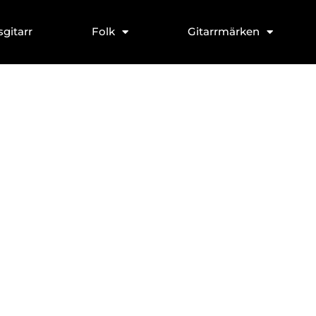
sgitarr
Folk
Gitarrmärken