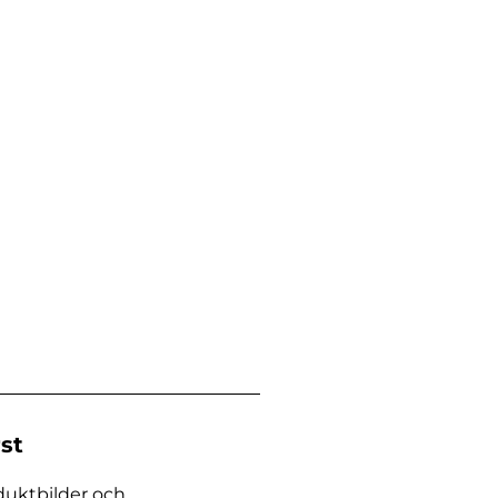
st
duktbilder och