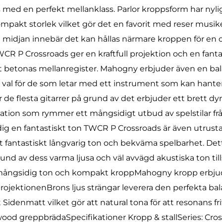
s med en perfekt mellanklass. Parlor kroppsform har nyl
pakt storlek vilket gör det en favorit med reser musik
midjan innebär det kan hållas närmare kroppen för en ot
P Crossroads ger en kraftfull projektion och en fantas
ot betonas mellanregister. Mahogny erbjuder även en b
t val för de som letar med ett instrument som kan hantera
r de flesta gitarrer på grund av det erbjuder ett brett 
lation som rymmer ett mångsidigt utbud av spelstilar frå
 dig en fantastiskt ton TWCR P Crossroads är även utru
ett fantastiskt långvarig ton och bekväma spelbarhet. De
grund av dess varma ljusa och väl avvägd akustiska ton
 mångsidig ton och kompakt kroppMahogny kropp erbjud
rojektionenBrons ljus strängar leverera den perfekta ba
idenmatt vilket gör att natural tona för att resonans fr
 greppbrädaSpecifikationer Kropp & stallSeries: Cros