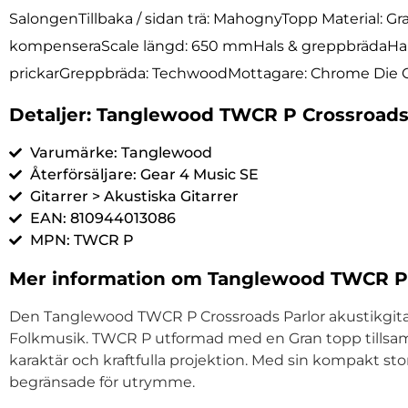
SalongenTillbaka / sidan trä: MahognyTopp Material: Gr
kompenseraScale längd: 650 mmHals & greppbrädaHals 
prickarGreppbräda: TechwoodMottagare: Chrome Die Ca
Detaljer: Tanglewood TWCR P Crossroads
Varumärke: Tanglewood
Återförsäljare: Gear 4 Music SE
Gitarrer > Akustiska Gitarrer
EAN: 810944013086
MPN: TWCR P
Mer information om Tanglewood TWCR P 
Den Tanglewood TWCR P Crossroads Parlor akustikgitarr 
Folkmusik. TWCR P utformad med en Gran topp tills
karaktär och kraftfulla projektion. Med sin kompakt sto
begränsade för utrymme.