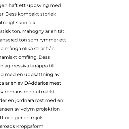
igen haft ett uppsving med
er. Dess kompakt storlek
roligt skön lek.
tisk ton. Mahogny är en tät
alanserad ton som rymmer ett
 många olika stilar från
dynamiskt omfång. Dess
n aggressiva knäppa till
stad med en uppsättning av
tta är en av DAddarios mest
 tillsammans med utmärkt
er en jordnära röst med en
lansen av volym projektion
itt och ger en mjuk
sroads Kroppsform: