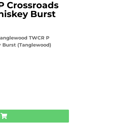
 Crossroads
hiskey Burst
Tanglewood TWCR P
y Burst (Tanglewood)
u