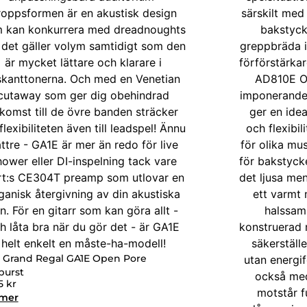
t Grand Regal GA1E Open Pore
burst
75
kr
 mer